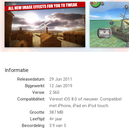
AppCraver: Ultimate iOS Flight Simulator."
Introducing the most realistic RC Plane game and sim for iOS
with 6 new game modes, 17 planes to pick from and Game
Center achievement and leaderboard integration. The graphics
and gameplay in this universal app are stunning and optimized
across a range of supported Apple devices with specific
optimizations for iPhone 4 Retina Display and both iPad and
iPad 2. Check it out now.
Informatie
Comes with…
• Stunning environments: Tuscany and Seaside free and other 6
Releasedatum:
29 Jun 2011
to purchase.
Bijgewerkt:
12 Jan 2019
• Game Center leaderboard and achievement integration
Versie:
2.560
• Many Air Race Tracks
Compatibiliteit:
Vereist iOS 8.0 of nieuwer. Compatibel
• Four planes: 3 Ch Cruiser; 3 Ch Fighter 29 Jet; 4 Ch Cruiser; 4
met iPhone, iPad en iPod touch.
Ch Stunt Plane and over 30 other to purchase
Grootte:
387 MB
• 5 Training lessons ranging from 3 Ch takeoff to 4 Ch
Leeftijd:
4+ jaar
advanced rudder use.
Beoordeling:
3.9
van 5