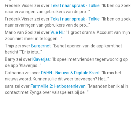
Frederik Visser
zei over
Tekst naar spraak - Talkie
: "
Ik ben op zoek
naar ervaringen van gebruikers van de pro...
"
Frederik Visser
zei over
Tekst naar spraak - Talkie
: "
Ik ben op zoek
naar ervaringen van gebruikers van de pro...
"
Mario van Gool
zei over
Vue NL
: "
1 groot drama. Account van mijn
zoon niet meer in te loggen....
"
Thijs
zei over
Burgernet
: "
Bij het openen van de app komt het
bericht ""Er is iets...
"
Barry
zei over
Klaverjas
: "
Ik speel met vrienden tegenwoordig op
de app ‘Klaverjas...
"
Catharina
zei over
DVHN - Nieuws & Digitale Krant
: "
Ik mis het
nieuwswoord. Kunnen jullie dit weer toevoegen? Het...
"
sara
zei over
FarmVille 2: Het boerenleven
: "
Maanden ben ik al in
contact met Zynga over valsspelers bij de...
"