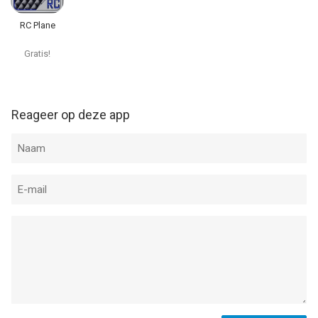
Informatie voor Rc Plane 2is het laatst vergeleken op 10 Aug
RC Plane
om 06:39.
Gratis!
Reageer op deze app