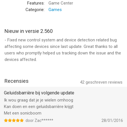
• Free Flight
Features:
Game Center
• 3 Camera views: 3rd person; in-cockpit; fixed position
Categorie:
Games
In-App Purchase Bundles
• Carrier Ops Aircraft Carrier game mode with F-4 Corsair and
Nieuw in versie 2.560
ARF-18 Jet Fighter
- Fixed new control system and device detection related bug
• Airbus game with two Passenger Liners and one Jumbo Liner
affecting some devices since last update. Great thanks to all
• Bird Catcher game with 3 Ch Beachcraft (the pros will like this
users who promptly helped us tracking down the issue and the
one)
devices affected.
• Fire Fighter Water Plane game with 4 Ch Firefighter Water
Plane and 4 Ch Hydro Cruiser.
• Road Runner game with f202 Fighter Plane
Recensies
• Cargo mode with RC-130 Cargo Transport Plane
42
geschreven reviews
• Spitfire WWII plane
Geluidsbarrière bij volgende update
• European Fighter plane
Ik wou graag dat je je wielen omhoog
• Realistic 4 Ch Mountaincraft Air Rocker plane
Kan doen en een geluidsbarrière krijgt
Met een sonicboom
Updated Control Scheme
• Real time tweaking of any channel in-game, on the fly.
door Zac******
28/01/2016