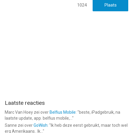
1024
Laatste reacties
Marc Van Hoey
zei over
Belfius Mobile
: "
beste, iPadgebruik, na
laatste update, app. belfius mobile,...
"
Sanne
zei over
GoWish
: "
Ik heb deze eerst gebruikt, maar toch wel
erg Amerikaans.. Ik...
"