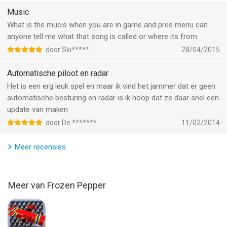
• Custom rudder control for both beginner and advanced
Music
mode.
• Accelerometer support
What is the mucis when you are in game and pres menu can
• Significantly improved controls.
anyone tell me what that song is called or where its from
• 4 remote modes supported
door Ski*****
28/04/2015
5 Training Lessons
Automatische piloot en radar
• Save yourself lots of frustration and $ and learn the basics of
Het is een erg leuk spel en maar ik vind het jammer dat er geen
RC Plane flying on this beautiful sim on your iPhone or iPad.
automatische besturing en radar is ik hoop dat ze daar snel een
From 3 Ch takeoff to advanced 4 Ch controls, this will give you
update van maken
confidence and a great start.
door De *******
11/02/2014
Enjoy and don't forget to check out our latest titles RC Plane
Meer recensies
Explorer and RC Plane 3 !
--
Meer van Frozen Pepper
Rc Plane 2 van Frozen Pepper is een app voor iPhone, iPad en
iPod touch met iOS versie 8.0 of hoger, geschikt bevonden
voor gebruikers met leeftijden vanaf
4 jaar
.