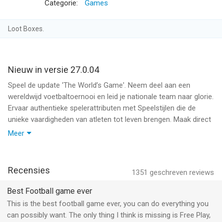
Categorie:
Games
BOUW JE ULTIMATE TEAM 2026
Speel als topvoetballers en moderne supersterren, zoals Virgil
van Dijk, Jude Bellingham en Cole Palmer, samen met klassieke
Loot Boxes.
ICONs, waaronder Cruyff, van Persie, van Nistelrooy, Gullit,
Bergkamp en Ronaldo Nazário.
Draft heldspelers van legendarische teams, waaronder
Nieuw in versie 27.0.04
Liverpool & Real Madrid.
Speel als een team uit de Premier League, Holland Eredivisie of
Speel de update 'The World’s Game'. Neem deel aan een
LALIGA EA SPORTS, waaronder Liverpool, Ajax en Real Madrid
wereldwijd voetbaltoernooi en leid je nationale team naar glorie.
of strijd om de Europacup in het UEFA Champions League-
Ervaar authentieke spelerattributen met Speelstijlen die de
toernooi.
unieke vaardigheden van atleten tot leven brengen. Maak direct
contact met vrienden en speel PVP in Snelle Wedstrijd. FC
Meer
SNELLE WEDSTRIJD MET VRIENDEN
Mobile ondersteunt nu Hindi, Tsjechisch en Pools. De update
Duik direct in een voetbalwedstrijd met Snelle Wedstrijd
'The World’s Game' bevat ook een gloednieuwe nostalgische
-Kies je club, nationale team of je Ultimate Team
soundtrack.
Recensies
1351
geschreven reviews
-Nodig vrienden uit voor een snelle voetbalwedstrijd & kijk wie
er het meest scoort
WERELDSPELTOERNOOI
Best Football game ever
-Speel snelle games en speel met echte kampioenen
Neem het op tegen de wereld in het internationale
This is the best football game ever, you can do everything you
voetbaltoernooi The World’s Game. Kies uit meer dan 50
can possibly want. The only thing I think is missing is Free Play,