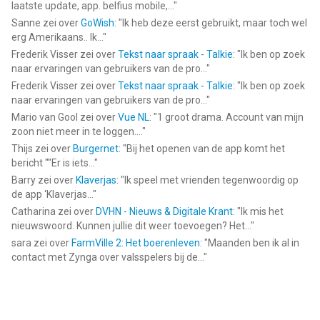
laatste update, app. belfius mobile,...
"
Informatie voor EA SPORTS FC™ Voetbal Mobileis het laatst
Sanne
zei over
GoWish
: "
Ik heb deze eerst gebruikt, maar toch wel
vergeleken op 7 Aug om 03:15.
erg Amerikaans.. Ik...
"
Frederik Visser
zei over
Tekst naar spraak - Talkie
: "
Ik ben op zoek
naar ervaringen van gebruikers van de pro...
"
Frederik Visser
zei over
Tekst naar spraak - Talkie
: "
Ik ben op zoek
naar ervaringen van gebruikers van de pro...
"
Mario van Gool
zei over
Vue NL
: "
1 groot drama. Account van mijn
zoon niet meer in te loggen....
"
Thijs
zei over
Burgernet
: "
Bij het openen van de app komt het
bericht ""Er is iets...
"
Barry
zei over
Klaverjas
: "
Ik speel met vrienden tegenwoordig op
de app ‘Klaverjas...
"
Catharina
zei over
DVHN - Nieuws & Digitale Krant
: "
Ik mis het
nieuwswoord. Kunnen jullie dit weer toevoegen? Het...
"
sara
zei over
FarmVille 2: Het boerenleven
: "
Maanden ben ik al in
contact met Zynga over valsspelers bij de...
"