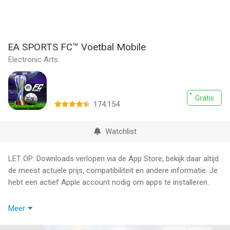
EA SPORTS FC™ Voetbal Mobile
Electronic Arts
Gratis
174.154
Watchlist
LET OP: Downloads verlopen via de App Store, bekijk daar altijd
de meest actuele prijs, compatibiliteit en andere informatie. Je
hebt een actief Apple account nodig om apps te installeren.
Dit spel bevat optionele in-game aankopen van virtuele valuta
Meer
waarmee je virtuele in-game items kunt kopen, inclusief een
willekeurige selectie virtuele in-game items.