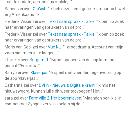
laatste update, app. belfius mobile,...
"
Sanne
zei over
GoWish
: "
Ik heb deze eerst gebruikt, maar toch wel
erg Amerikaans.. Ik...
"
Frederik Visser
zei over
Tekst naar spraak - Talkie
: "
Ik ben op zoek
naar ervaringen van gebruikers van de pro...
"
Frederik Visser
zei over
Tekst naar spraak - Talkie
: "
Ik ben op zoek
naar ervaringen van gebruikers van de pro...
"
Mario van Gool
zei over
Vue NL
: "
1 groot drama. Account van mijn
zoon niet meer in te loggen....
"
Thijs
zei over
Burgernet
: "
Bij het openen van de app komt het
bericht ""Er is iets...
"
Barry
zei over
Klaverjas
: "
Ik speel met vrienden tegenwoordig op
de app ‘Klaverjas...
"
Catharina
zei over
DVHN - Nieuws & Digitale Krant
: "
Ik mis het
nieuwswoord. Kunnen jullie dit weer toevoegen? Het...
"
sara
zei over
FarmVille 2: Het boerenleven
: "
Maanden ben ik al in
contact met Zynga over valsspelers bij de...
"