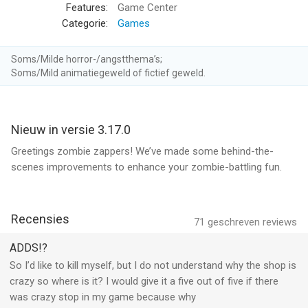
Battle zombie pole-vaulters, snorkelers, bucketheads and 26
Features:
Game Center
more fun-dead zombies. Each has its own special skills, so
Categorie:
Games
you'll need to think fast and plant faster to combat them all.
Soms/Milde horror-/angstthema’s;
SMARTER THAN YOUR AVERAGE ZOMBIE
Soms/Mild animatiegeweld of fictief geweld.
Be careful how you use your limited supply of greens and
seeds. Zombies love brains so much they'll jump, run, dance,
swim and even eat plants to get into your house. Open the
Nieuw in versie 3.17.0
Almanac to learn more about all the zombies and plants to
help plan your strategy.
Greetings zombie zappers! We’ve made some behind-the-
scenes improvements to enhance your zombie-battling fun.
FIGHT LONGER, GET STRONGER
Earn 49 powerful perennials as you progress and collect coins
to buy a pet snail, power-ups and more.
Recensies
71
geschreven reviews
GROW WITH YOUR GAME
ADDS!?
Show off your zombie-zapping prowess by earning 46
So I’d like to kill myself, but I do not understand why the shop is
awesome achievements.
crazy so where is it? I would give it a five out of five if there
was crazy stop in my game because why