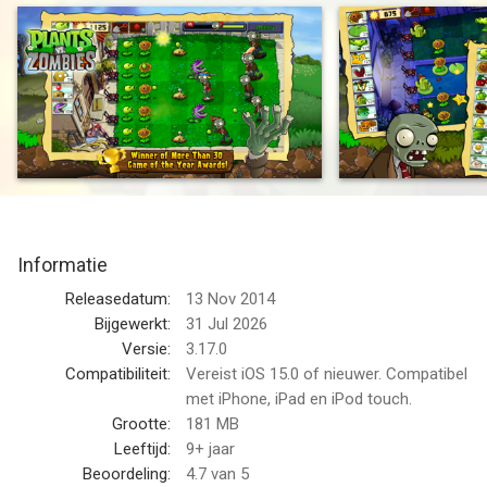
Get ready to soil your plants as a mob of fun-loving zombies is
about to invade your home. Use your arsenal of 49 zombie-
zapping plants — Peashooters, Wall-nuts, Cherry bombs and
more — to mulchify 26 types of zombies before they break
down your door.
This app offers in-app purchases. You may disable in-app
purchasing using your device settings
Informatie
WINNER OF OVER 30 GAME OF THE YEAR AWARDS*
Releasedatum:
13 Nov 2014
50 FUN-DEAD LEVELS
Bijgewerkt:
31 Jul 2026
Conquer all 50 levels of Adventure mode — through day, night,
Versie:
3.17.0
fog, in a swimming pool, on the rooftop and more. Plus fend
Compatibiliteit:
Vereist iOS 15.0 of nieuwer. Compatibel
off a continual wave of zombies as long as you can with
met iPhone, iPad en iPod touch.
Survival mode!
Grootte:
181 MB
Leeftijd:
9+ jaar
NOT GARDEN-VARIETY GHOULS
Beoordeling:
4.7
van 5