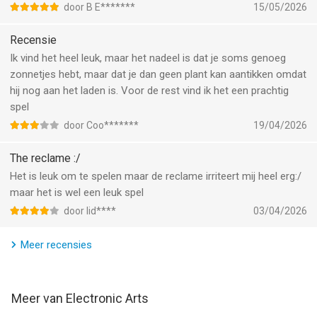
COIN PACKS
door B E*******
15/05/2026
Need coins for great new stuff? Buy up to 600,000 coins right
from the Main Menu.
Recensie
Ik vind het heel leuk, maar het nadeel is dat je soms genoeg
*Original PC downloadable game.
zonnetjes hebt, maar dat je dan geen plant kan aantikken omdat
hij nog aan het laden is. Voor de rest vind ik het een prachtig
Be the first to know! Get inside EA info on great deals, plus the
spel
latest game updates, tips & more
door Coo*******
19/04/2026
VISIT US: ea.com
FOLLOW US: twitter.com/eamobile
The reclame :/
LIKE US: facebook.com/eamobile
Het is leuk om te spelen maar de reclame irriteert mij heel erg:/
WATCH US: youtube.com/eamobilegames
maar het is wel een leuk spel
Requires acceptance of EA’s Privacy & Cookie Policy and User
door Iid****
03/04/2026
Agreement.
Meer recensies
User Agreement: terms.ea.com
Visit https://help.ea.com/ for assistance or inquiries.
Meer van Electronic Arts
EA may retire online features and services after 30 days’