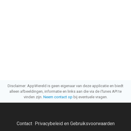
Disclaimer: AppWereld is geen eigenaar van deze applicatie en biedt
alleen afbeeldingen, informatie en links aan die via de iTunes API te
vinden zijn.
Neem contact op
bij eventuele vragen.
Contact
Privacybeleid en Gebruiksvoorwaarden
·