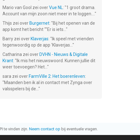
Mario van Gool
zei over
Vue NL
: "
1 groot drama.
Account van mijn zoon niet meer in te loggen....
"
Thijs
zei over
Burgernet
: "
Bij het openen van de
app komt het bericht ""Er is iets...
"
Barry
zei over
Klaverjas
: "
Ik speel met vrienden
tegenwoordig op de app ‘Klaverjas...
"
Catharina
zei over
DVHN - Nieuws & Digitale
Krant
: "
Ik mis het nieuwswoord. Kunnen jullie dit
weer toevoegen? Het...
"
sara
zei over
FarmVille 2: Het boerenleven
:
"
Maanden ben ik al in contact met Zynga over
valsspelers bij de...
"
I te vinden zijn.
Neem contact op
bij eventuele vragen.