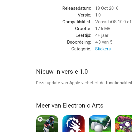
Releasedatum:
18 Oct 2016
Maak je berichten leuker dan ooit tevoren – haal d
Versie:
1.0
Compatibiliteit:
Vereist iOS 10.0 o
--
Grootte:
17.6 MB
Leeftijd:
4+ jaar
Plants vs. Zombies(TM)-stickers van Electronic A
Beoordeling:
4.3
van 5
10.0 of hoger, geschikt bevonden voor gebruikers
Categorie:
Stickers
Informatie voor Plants vs. Zombies(TM)-stickersi
Nieuw in versie 1.0
Deze update van Apple verbetert de functionalite
Meer van Electronic Arts