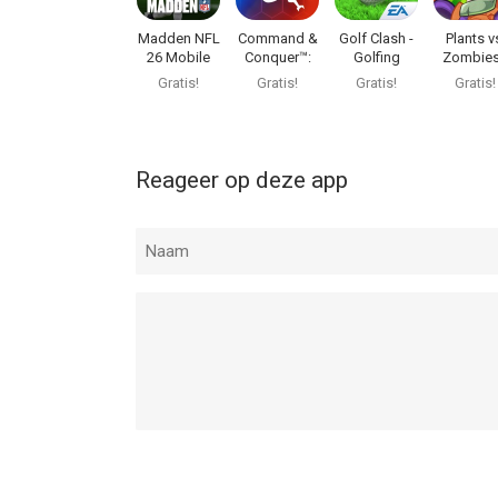
Madden NFL
Command &
Golf Clash -
Plants v
26 Mobile
Conquer™:
Golfing
Zombie
Football
Rivals PVP
Simulator
Heroe
Gratis!
Gratis!
Gratis!
Gratis!
Reageer op deze app