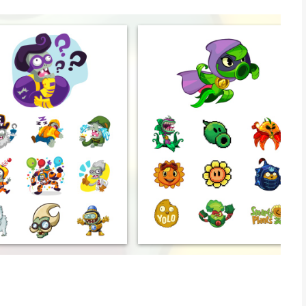
 manier is om de groeiende vriendschap met je beste vriend te
schillende statische en 20 geanimeerde zombie- en plant-
sage. De planten en zombies komen eraan... via tekstberichten!
botanische strijd (en een paar nieuwkomers), zoals zombie-
y Dave. Toon de slimheid van je zombiebrein met Super Brainz,
hoy, #brains iedereen in je adresboek, en nog veel meer! En
 snorren, verkeerskegels, emmers, en zelfs de hoed van de
 Zombies 2, Garden Warfare, en de rest van het PvZ-universum.
iMessage zorgt dat je binnen de kortste keren staat te
 sturen van berichten het stickertoetsenbord en beweeg door
l of intenties het beste weergeeft, om de sticker in je bericht
 gewenste plek: op een woord, op andere stickers, waar je
thema's voor de feestdagen (een zombie voor Valentijnsdag laat
, en schattige en creatieve animaties. Tegen wie je ook praat,