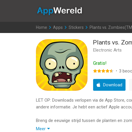
AppWereld
Home
>
Apps
>
Stickers
>
Plants vs. Zombies(TM
Plants vs. Zo
Electronic Arts
Gratis!
·
3
beoo
Download
LET OP: Downloads verlopen via de App Store, contr
andere informatie. Je hebt een actief Apple accou
Breng de eeuwige strijd tussen de planten en zom
Vond je altijd al dat een dansende imp-zombie de
Meer