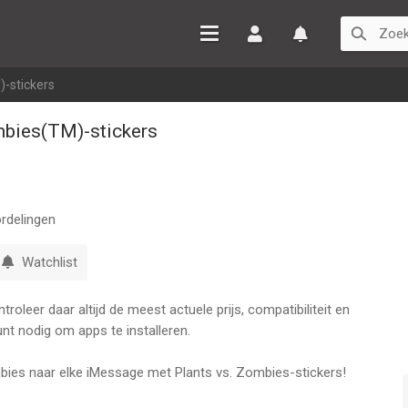
Inloggen
Watchlist
)-stickers
mbies(TM)-stickers
rdelingen
Watchlist
oleer daar altijd de meest actuele prijs, compatibiliteit en
nt nodig om apps te installeren.
bies naar elke iMessage met Plants vs. Zombies-stickers!
 beste manier is om te communiceren? Of vind jij ook dat een