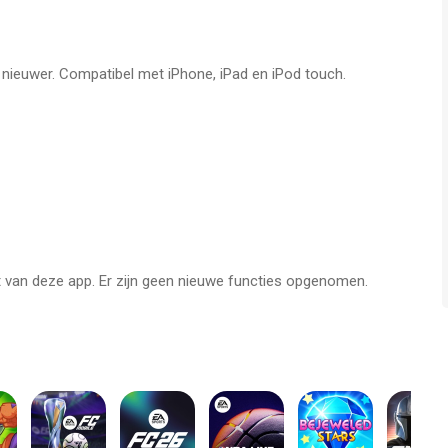
e Plants vs. Zombies-stickers nu in huis!
f nieuwer. Compatibel met iPhone, iPad en iPod touch.
rts is een app voor iPhone, iPad en iPod touch met iOS versie
 met leeftijden vanaf
4 jaar
.
s het laatst vergeleken op 7 Aug om 03:05.
it van deze app. Er zijn geen nieuwe functies opgenomen.