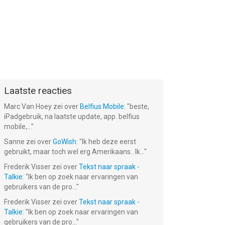
™:
Need for
SimCity BuildIt
Peggle Blast
f
Speed: NL
Racing
Gratis!
Gratis!
Gratis!
Laatste reacties
Marc Van Hoey
zei over
Belfius Mobile
: "
beste,
iPadgebruik, na laatste update, app. belfius
mobile,...
"
Sanne
zei over
GoWish
: "
Ik heb deze eerst
gebruikt, maar toch wel erg Amerikaans.. Ik...
"
Frederik Visser
zei over
Tekst naar spraak -
Talkie
: "
Ik ben op zoek naar ervaringen van
gebruikers van de pro...
"
Frederik Visser
zei over
Tekst naar spraak -
Talkie
: "
Ik ben op zoek naar ervaringen van
gebruikers van de pro...
"