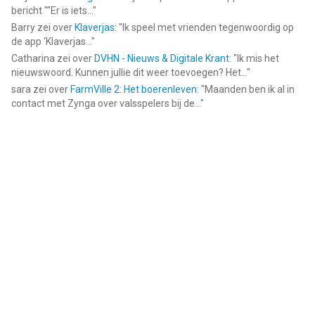
bericht ""Er is iets...
"
Barry
zei over
Klaverjas
: "
Ik speel met vrienden tegenwoordig op
de app ‘Klaverjas...
"
Catharina
zei over
DVHN - Nieuws & Digitale Krant
: "
Ik mis het
nieuwswoord. Kunnen jullie dit weer toevoegen? Het...
"
sara
zei over
FarmVille 2: Het boerenleven
: "
Maanden ben ik al in
contact met Zynga over valsspelers bij de...
"