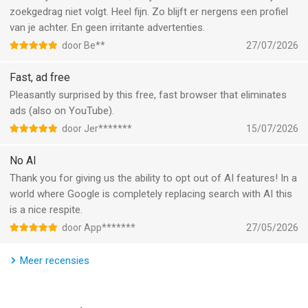
manier moeilijker voor bedrijven om een unieke ID voor je te
zoekgedrag niet volgt. Heel fijn. Zo blijft er nergens een profiel
maken.
van je achter. En geen irritante advertenties.
Synchroniseer en maak veilig back-ups (optioneel):
door Be**
27/07/2026
synchroniseer versleutelde bladwijzers en wachtwoorden op je
apparaten.
Fast, ad free
Wis je tabbladen en browsegegevens in een oogwenk met de
Pleasantly surprised by this free, fast browser that eliminates
Fire Button.
ads (also on YouTube).
Verban cookie pop-ups en stel automatisch je voorkeuren in
om cookies te minimaliseren en privacy te maximaliseren.
door Jer*******
15/07/2026
En nog veel meer beveiligingen die niet beschikbaar zijn in de
meeste browsers.
No AI
Thank you for giving us the ability to opt out of AI features! In a
DuckDuckGo-abonnement
world where Google is completely replacing search with AI this
Abonnees krijgen:
is a nice respite.
• Ons VPN: Beveilig je verbinding op maximaal 5 apparaten.
door App*******
27/05/2026
• Toegang tot geavanceerde AI-modellen in Duck.ai: chat privé
met AI-modellen die zijn gebouwd voor complexe taken.
Meer recensies
• Personal Information Removal: zoek en verwijder persoonlijke
informatie van sites die deze opslaan en verkopen.
• Identity Theft Restoration: als je identiteit is gestolen, helpen