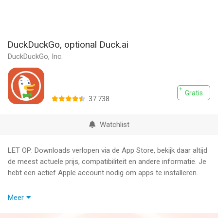
DuckDuckGo, optional Duck.ai
DuckDuckGo, Inc.
Gratis
37.738
Watchlist
LET OP: Downloads verlopen via de App Store, bekijk daar altijd
de meest actuele prijs, compatibiliteit en andere informatie. Je
hebt een actief Apple account nodig om apps te installeren.
Bij DuckDuckGo zijn we ervan overtuigd dat je je persoonlijke
Meer
gegevens het beste kunt beschermen tegen hackers, oplichters
en privacy-invasieve bedrijven door te voorkomen dat ze