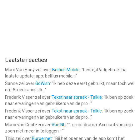
--
DuckDuckGo, optional Duck.ai van DuckDuckGo, Inc. is een app
voor iPhone, iPad en iPod touch met iOS versie 15.0 of hoger,
geschikt bevonden voor gebruikers met leeftijden vanaf
17 jaar
.
Informatie voor DuckDuckGo, optional Duck.aiis het laatst
vergeleken op 9 Aug om 15:08.
Laatste reacties
Marc Van Hoey
zei over
Belfius Mobile
: "
beste, iPadgebruik, na
laatste update, app. belfius mobile,...
"
Sanne
zei over
GoWish
: "
Ik heb deze eerst gebruikt, maar toch wel
erg Amerikaans.. Ik...
"
Frederik Visser
zei over
Tekst naar spraak - Talkie
: "
Ik ben op zoek
naar ervaringen van gebruikers van de pro...
"
Frederik Visser
zei over
Tekst naar spraak - Talkie
: "
Ik ben op zoek
naar ervaringen van gebruikers van de pro...
"
Mario van Gool
zei over
Vue NL
: "
1 groot drama. Account van mijn
zoon niet meer in te loggen....
"
Thijs
zei over
Burgernet
: "
Bij het openen van de app komt het