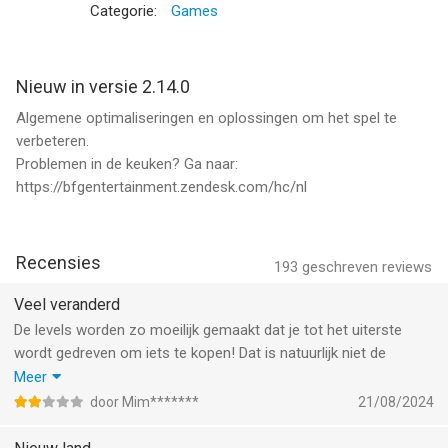
escargots, sushi, baklava, gua bao en nog meer!
Categorie:
Games
Reis en kook op unieke locaties!
• Verover de culinaire sector in Parijs, Rome, Rio, New York en
Nieuw in versie 2.14.0
meer metropolen
Algemene optimaliseringen en oplossingen om het spel te
• Houd je klanten tevreden met heerlijke plaatselijke gerechten
verbeteren.
Problemen in de keuken? Ga naar:
Voltooi alle levels door kooktaken te voltooien en krachtige
https://bfgentertainment.zendesk.com/hc/nl
boosters te verdienen!
• Win prestaties met combo's, perfecte maaltijden en
beloningen
Recensies
• Verdien meer bonussen door dagelijkse taken te voltooien
193
geschreven reviews
• Voltooi alle drie niveaus om meer lepels en munten te
Veel veranderd
verdienen
De levels worden zo moeilijk gemaakt dat je tot het uiterste
wordt gedreven om iets te kopen! Dat is natuurlijk niet de
Snelle, strategische gameplay!
bedoeling, een spel moet leuk blijven. Ook is het vreemd dat de
Meer
• Geef de kok traktaties voor de klanten, antiaanbakpannen en
optie is verdwenen om soms een reclame te bekijken om zo
meer
door Mim*******
21/08/2024
hulp te krijgen bij een level. Jammer…
• Upgrade de keuken, zodat je sneller kunt koken