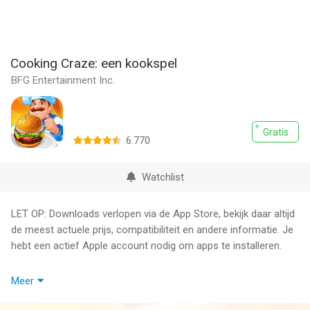
Cooking Craze: een kookspel
BFG Entertainment Inc.
Gratis
6.770
Watchlist
LET OP: Downloads verlopen via de App Store, bekijk daar altijd
de meest actuele prijs, compatibiliteit en andere informatie. Je
hebt een actief Apple account nodig om apps te installeren.
Speel Cooking Craze, een leuk, nieuw kookspel! Kook, bak en
Meer
serveer lekkere maaltijden, zodat je prestaties verdient en een
chef-kok met restaurants over de hele wereld wordt.