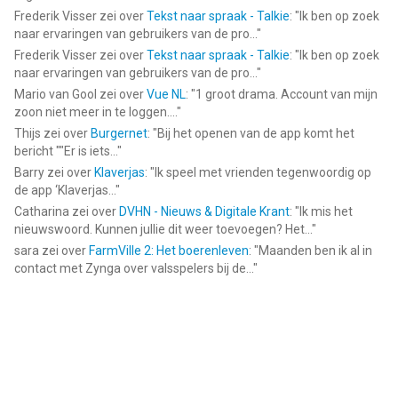
Frederik Visser
zei over
Tekst naar spraak - Talkie
: "
Ik ben op zoek
naar ervaringen van gebruikers van de pro...
"
Frederik Visser
zei over
Tekst naar spraak - Talkie
: "
Ik ben op zoek
naar ervaringen van gebruikers van de pro...
"
Mario van Gool
zei over
Vue NL
: "
1 groot drama. Account van mijn
zoon niet meer in te loggen....
"
Thijs
zei over
Burgernet
: "
Bij het openen van de app komt het
bericht ""Er is iets...
"
Barry
zei over
Klaverjas
: "
Ik speel met vrienden tegenwoordig op
de app ‘Klaverjas...
"
Catharina
zei over
DVHN - Nieuws & Digitale Krant
: "
Ik mis het
nieuwswoord. Kunnen jullie dit weer toevoegen? Het...
"
sara
zei over
FarmVille 2: Het boerenleven
: "
Maanden ben ik al in
contact met Zynga over valsspelers bij de...
"