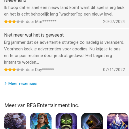
Nieuw land
• Tik en speel! Bedien klanten snel met een eenvoudige
tikfunctie!
Ik hoop dat er snel een nieuw land komt want dit spel is erg leuk
en het is echt behoorlijk lang “wachten”op een nieuw level.
Een combinatie van tijdmanagement-, strategie- en arcadespel!
door Mar*******
20/07/2024
• Voltooi speciale tijd-uitdagingen en honderden levels
• Verdien lovende klantenrecensies, waardoor je een reputatie
Niet meer wat het is geweest
opbouwt!
Erg jammer dat de advertentie strategie zo nadelig is veranderd.
• Je kunt nieuwe locaties vrijspelen als je reactiekaarten krijgt
Voorheen keek je advertenties voor goodies. Nu krijg je te pas
en te onpas reclame door je strot geduwd. Het begint erg
Het is leuk om snel te koken! In Cooking Craze, het populaire
irritant te worden…
kookspel van Big Fish Games, wordt een eenvoudige tik en
door Day******
07/11/2022
speel-functie gecombineerd met exotische schotels in 15
wereldsteden. Leer nieuwe gerechten en speel tijdelijke
Meer recensies
uitdagingen en speciale events.
Download Cooking Craze nu en speel!
Meer van BFG Entertainment Inc.
Facebook: https://www.facebook.com/CookingCrazeGame/
YouTube: https://www.youtube.com/c/CookingCraze
Instagram: @cookingcrazegame