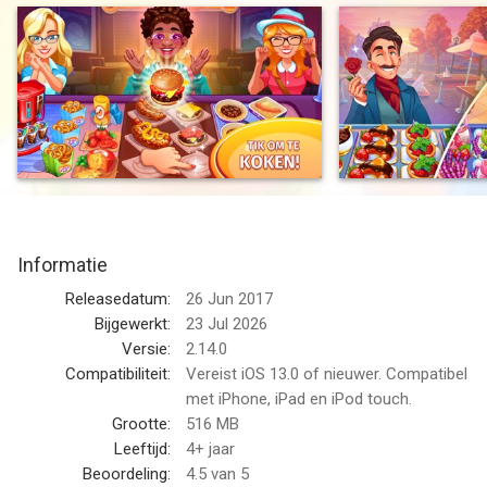
Speel dit snelle, leuke kookspel waar en wanneer je maar wilt.
Na de eerste installatie heb je geen internetverbinding nodig. Je
hoeft alleen maar de content te downloaden om te gaan
koken!
Bouw een restaurant-imperium op!
• Gebruik je tijdmanagement-vaardigheden om je
restaurantketen uit te breiden
• Van bakkerijen tot eetcafé's tot vijf-sterrenrestaurants, kook
Informatie
en serveer je een weg naar de top
• Verdien reactiekaarten om nieuwe restaurants vrij te spelen
Releasedatum:
26 Jun 2017
Bijgewerkt:
23 Jul 2026
Leer nieuwe kooktechnieken!
Versie:
2.14.0
• Er staan veel hongerige klanten op je te wachten!
Compatibiliteit:
Vereist iOS 13.0 of nieuwer. Compatibel
• Bereid verrukkelijke maaltijden die je klanten meteen
met iPhone, iPad en iPod touch.
verorberen
Grootte:
516 MB
• Op zoek naar een kookgame met een uitgebreid menu? Je
Leeftijd:
4+ jaar
kunt honderden gerechten bereiden, zoals hamburgers, pizza,
Beoordeling:
4.5
van 5