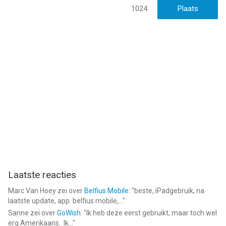
1024
Laatste reacties
Marc Van Hoey
zei over
Belfius Mobile
: "
beste, iPadgebruik, na
laatste update, app. belfius mobile,...
"
Sanne
zei over
GoWish
: "
Ik heb deze eerst gebruikt, maar toch wel
erg Amerikaans.. Ik...
"