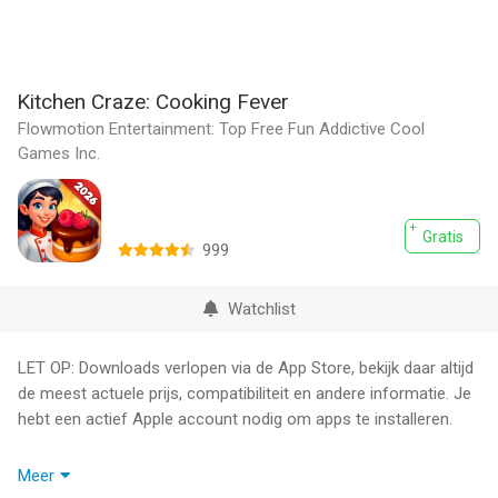
Kitchen Craze: Cooking Fever
Flowmotion Entertainment: Top Free Fun Addictive Cool
Games Inc.
Gratis
999
Watchlist
LET OP: Downloads verlopen via de App Store, bekijk daar altijd
de meest actuele prijs, compatibiliteit en andere informatie. Je
hebt een actief Apple account nodig om apps te installeren.
Cook and serve delicious food around the world in a time
Meer
management cooking game!