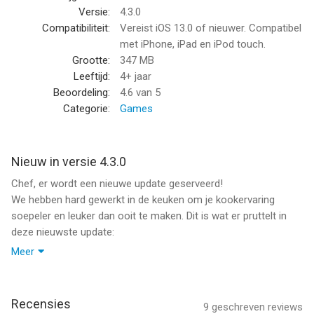
Versie:
4.3.0
How to Play the Game: -
Compatibiliteit:
Vereist iOS 13.0 of nieuwer. Compatibel
In Kitchen Craze, efficiently serve customers before they dash
met iPhone, iPad en iPod touch.
off. Manage your time effectively, preparing a variety of dishes,
Grootte:
347 MB
and keep your diners satisfied. As you progress, unlock kitchen
Leeftijd:
4+ jaar
upgrades and face increasingly demanding customers in this
Beoordeling:
4.6
van 5
restaurant game.
Categorie:
Games
Game Features: -
→ Master your culinary skills through 1100+ levels across 8
Nieuw in versie 4.3.0
global restaurants in this fast-paced cooking simulator.
Chef, er wordt een nieuwe update geserveerd!
→ Team up with friends to collect lives, earn coins, and top the
We hebben hard gewerkt in de keuken om je kookervaring
leaderboards.
soepeler en leuker dan ooit te maken. Dit is wat er pruttelt in
→ Engage in challenges, showcasing your speed and skill in
deze nieuwste update:
various events.
→ Upgrade your kitchen equipment in the diner to master
Meer
Soepelere Gameplay: We hebben de prestaties geoptimaliseerd
advanced dishes and boost efficiency.
zodat je razendsnel kunt koken, rennen en je klanten kunt
→ Enhance your kitchen for more efficient service, with helpful
bedienen.
boosters to ease your tasks.
Recensies
9
geschreven reviews
→ Complete daily tasks for rewards, keeping customers happy