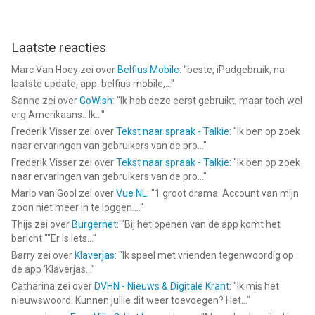
Laatste reacties
Marc Van Hoey
zei over
Belfius Mobile
: "
beste, iPadgebruik, na
laatste update, app. belfius mobile,...
"
Sanne
zei over
GoWish
: "
Ik heb deze eerst gebruikt, maar toch wel
erg Amerikaans.. Ik...
"
Frederik Visser
zei over
Tekst naar spraak - Talkie
: "
Ik ben op zoek
naar ervaringen van gebruikers van de pro...
"
Frederik Visser
zei over
Tekst naar spraak - Talkie
: "
Ik ben op zoek
naar ervaringen van gebruikers van de pro...
"
Mario van Gool
zei over
Vue NL
: "
1 groot drama. Account van mijn
zoon niet meer in te loggen....
"
Thijs
zei over
Burgernet
: "
Bij het openen van de app komt het
bericht ""Er is iets...
"
Barry
zei over
Klaverjas
: "
Ik speel met vrienden tegenwoordig op
de app ‘Klaverjas...
"
Catharina
zei over
DVHN - Nieuws & Digitale Krant
: "
Ik mis het
nieuwswoord. Kunnen jullie dit weer toevoegen? Het...
"