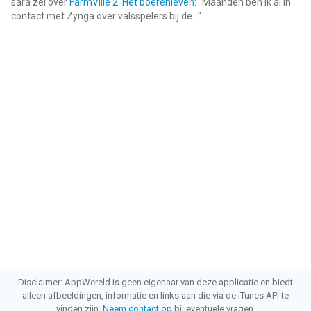
sara
zei over
FarmVille 2: Het boerenleven
: "
Maanden ben ik al in
contact met Zynga over valsspelers bij de...
"
Disclaimer: AppWereld is geen eigenaar van deze applicatie en biedt
alleen afbeeldingen, informatie en links aan die via de iTunes API te
vinden zijn.
Neem contact op
bij eventuele vragen.