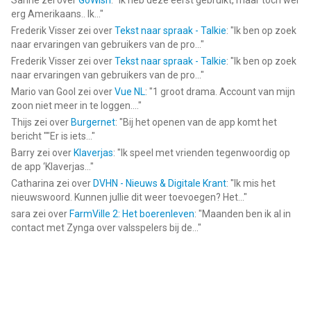
Sanne
zei over
GoWish
: "
Ik heb deze eerst gebruikt, maar toch wel
erg Amerikaans.. Ik...
"
Frederik Visser
zei over
Tekst naar spraak - Talkie
: "
Ik ben op zoek
naar ervaringen van gebruikers van de pro...
"
Frederik Visser
zei over
Tekst naar spraak - Talkie
: "
Ik ben op zoek
naar ervaringen van gebruikers van de pro...
"
Mario van Gool
zei over
Vue NL
: "
1 groot drama. Account van mijn
zoon niet meer in te loggen....
"
Thijs
zei over
Burgernet
: "
Bij het openen van de app komt het
bericht ""Er is iets...
"
Barry
zei over
Klaverjas
: "
Ik speel met vrienden tegenwoordig op
de app ‘Klaverjas...
"
Catharina
zei over
DVHN - Nieuws & Digitale Krant
: "
Ik mis het
nieuwswoord. Kunnen jullie dit weer toevoegen? Het...
"
sara
zei over
FarmVille 2: Het boerenleven
: "
Maanden ben ik al in
contact met Zynga over valsspelers bij de...
"