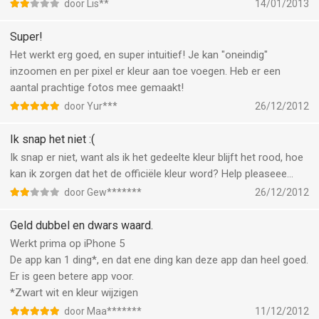
door Lis**
14/01/2013
Super!
Het werkt erg goed, en super intuitief! Je kan "oneindig"
inzoomen en per pixel er kleur aan toe voegen. Heb er een
aantal prachtige fotos mee gemaakt!
door Yur***
26/12/2012
Ik snap het niet :(
Ik snap er niet, want als ik het gedeelte kleur blijft het rood, hoe
kan ik zorgen dat het de officiële kleur word? Help pleaseee...
door Gew*******
26/12/2012
Geld dubbel en dwars waard.
Werkt prima op iPhone 5
De app kan 1 ding*, en dat ene ding kan deze app dan heel goed.
Er is geen betere app voor.
*Zwart wit en kleur wijzigen
door Maa*******
11/12/2012