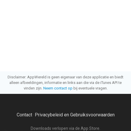
Disclaimer: AppWereld is geen eigenaar van deze applicatie en biedt
alleen afbeeldingen, informatie en links aan die via de iTunes API te
vinden zijn.
Neem contact op
bij eventuele vragen.
Contact
Privacybeleid en Gebruiksvoorwaarden
·
Downloads verlopen via de App Store.