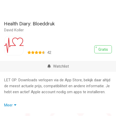
Health Diary: Bloeddruk
David Koller
Gratis
42
Watchlist
LET OP: Downloads verlopen via de App Store, bekijk daar altijd
de meest actuele prijs, compatibiliteit en andere informatie. Je
hebt een actief Apple account nodig om apps te installeren.
Health Diary is uw persoonlijk bloeddrukdagboek – eenvoudig,
Meer
overzichtelijk en altijd bij de hand. Leg uw metingen vast, volg
trends en deel duidelijke rapporten met uw arts.