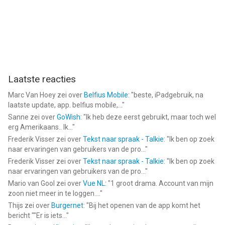
onder controle.
Gebruiksvoorwaarden: https://www.apple.com/legal/internet-
services/itunes/dev/stdeula/
--
Laatste reacties
Health Diary: Bloeddruk van David Koller is een app voor iPhone,
Marc Van Hoey
zei over
Belfius Mobile
: "
beste, iPadgebruik, na
iPad en iPod touch met iOS versie 15.0 of hoger, geschikt
laatste update, app. belfius mobile,...
"
bevonden voor gebruikers met leeftijden vanaf
12 jaar
.
Sanne
zei over
GoWish
: "
Ik heb deze eerst gebruikt, maar toch wel
erg Amerikaans.. Ik...
"
Informatie voor Health Diary: Bloeddrukis het laatst vergeleken
Frederik Visser
zei over
Tekst naar spraak - Talkie
: "
Ik ben op zoek
op 9 Aug om 05:53.
naar ervaringen van gebruikers van de pro...
"
Frederik Visser
zei over
Tekst naar spraak - Talkie
: "
Ik ben op zoek
naar ervaringen van gebruikers van de pro...
"
Mario van Gool
zei over
Vue NL
: "
1 groot drama. Account van mijn
zoon niet meer in te loggen....
"
Thijs
zei over
Burgernet
: "
Bij het openen van de app komt het
bericht ""Er is iets...
"