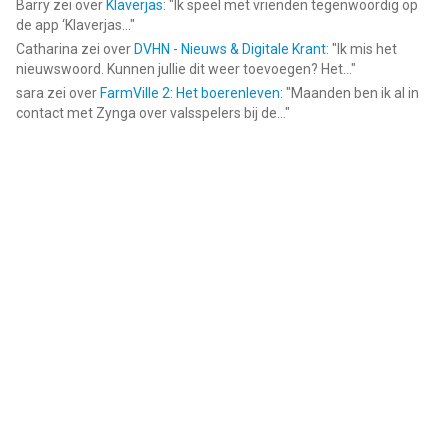
Barry
zei over
Klaverjas
: "
Ik speel met vrienden tegenwoordig op
de app ‘Klaverjas...
"
Catharina
zei over
DVHN - Nieuws & Digitale Krant
: "
Ik mis het
nieuwswoord. Kunnen jullie dit weer toevoegen? Het...
"
sara
zei over
FarmVille 2: Het boerenleven
: "
Maanden ben ik al in
contact met Zynga over valsspelers bij de...
"