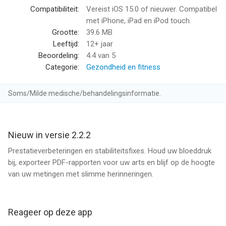
metingen zijn de sleutel tot betrouwbare bloeddrukcontrole.
Compatibiliteit:
Vereist iOS 15.0 of nieuwer. Compatibel
met iPhone, iPad en iPod touch.
MEDICIJNEN BIJHOUDEN
Grootte:
39.6 MB
Leg vast welke bloeddrukverlagende medicijnen u gebruikt en
Leeftijd:
12+ jaar
noteer dosering en innametijden direct in het dagboek.
Beoordeling:
4.4
van 5
Categorie:
Gezondheid en fitness
ONTWORPEN VOOR DUIDELIJKHEID
Grote, goed leesbare letters en een overzichtelijk ontwerp
Soms/Milde medische/behandelingsinformatie.
maken de app prettig bruikbaar, ook voor oudere gebruikers.
PRIVACY VOOROP
Alle gegevens blijven op uw apparaat. Geen accountregistratie,
Nieuw in versie 2.2.2
geen cloud, geen delen met derden.
Prestatieverbeteringen en stabiliteitsfixes. Houd uw bloeddruk
bij, exporteer PDF-rapporten voor uw arts en blijf op de hoogte
BELANGRIJKSTE FUNCTIES
van uw metingen met slimme herinneringen.
• Systolisch, diastolisch, pols en notities vastleggen
• Dagelijkse, wekelijkse en maandelijkse grafieken
• PDF-rapporten exporteren en delen
Reageer op deze app
• Flexibele meetherinneringen