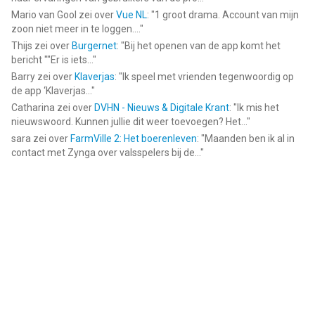
Mario van Gool
zei over
Vue NL
: "
1 groot drama. Account van mijn
zoon niet meer in te loggen....
"
Thijs
zei over
Burgernet
: "
Bij het openen van de app komt het
bericht ""Er is iets...
"
Barry
zei over
Klaverjas
: "
Ik speel met vrienden tegenwoordig op
de app ‘Klaverjas...
"
Catharina
zei over
DVHN - Nieuws & Digitale Krant
: "
Ik mis het
nieuwswoord. Kunnen jullie dit weer toevoegen? Het...
"
sara
zei over
FarmVille 2: Het boerenleven
: "
Maanden ben ik al in
contact met Zynga over valsspelers bij de...
"