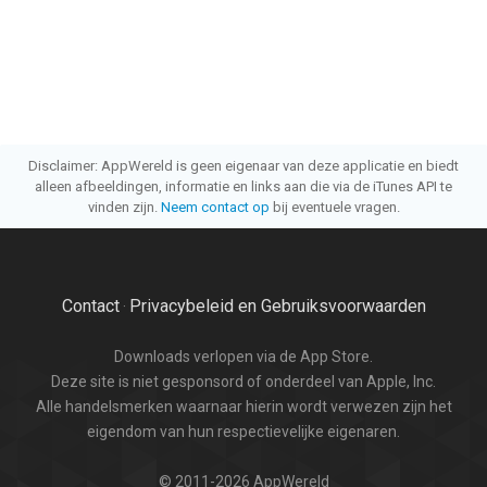
Disclaimer: AppWereld is geen eigenaar van deze applicatie en biedt
alleen afbeeldingen, informatie en links aan die via de iTunes API te
vinden zijn.
Neem contact op
bij eventuele vragen.
Contact
Privacybeleid en Gebruiksvoorwaarden
·
Downloads verlopen via de App Store.
Deze site is niet gesponsord of onderdeel van Apple, Inc.
Alle handelsmerken waarnaar hierin wordt verwezen zijn het
eigendom van hun respectievelijke eigenaren.
© 2011-2026 AppWereld