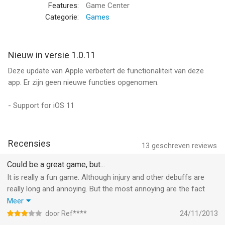
Speel mee in de serie welke al meer dan 30 miljoen keer
Features:
Game Center
wereldwijd gedownload is door spelers met Baseball
Categorie:
Games
Superstars®2012!
HONKBAL IN KRAAKHELDERE HD
Nieuw in versie 1.0.11
Zie meer, speel beter – Uitgebreide details en scherpheid
Deze update van Apple verbetert de functionaliteit van deze
maken een oogverblindend balspel, geoptimaliseerd voor
app. Er zijn geen nieuwe functies opgenomen.
Retina schermen.
- Support for iOS 11
SLIMME BESTURING & INTELLIGENTE TEGENSPELERS
Nieuwe vingerbewegingen en tiltbesturing laten intuïtieve slag
en vangbewegingen toe. Slimme computergestuurde
Recensies
teammaten zorgen voor spannende wedstrijden, vangballen en
13
geschreven reviews
lasernauwkeurige vangsten.
Could be a great game, but...
It is really a fun game. Although injury and other debuffs are
TOTALE TEAMMANAGEMENT & AANPASBAARHEID
really long and annoying. But the most annoying are the fact
Verander het logo van het team, stadions, uniforms en
that almost last pitch is being hitted. Even with the locator on.
Meer
uitrusting. Verkrijg, combineer en behaal hogere niveaus met
and then there is the hit by pitcher bug. The team comes into
spelers om het beste team samen te stellen.
door Ref****
24/11/2013
the field and then the game crashes. But besides those ikeep