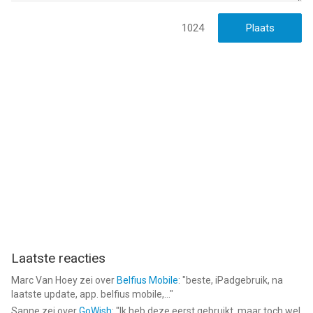
1024
Laatste reacties
Marc Van Hoey
zei over
Belfius Mobile
: "
beste, iPadgebruik, na
laatste update, app. belfius mobile,...
"
Sanne
zei over
GoWish
: "
Ik heb deze eerst gebruikt, maar toch wel