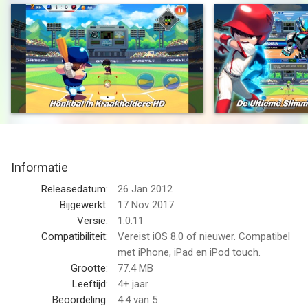
"Baseball Superstars 2012 is engaging in all the right ways. The
core gameplay mechanics are incredibly easy to learn, but not
so easy to master." - (4/5 Stars) Toucharcade.com
"There is literally something here for everyone in Baseball
Superstars 2012." - (4/4 Stars) Slidetoplay.com
"It’s a very nicely executed freemium title that offers a ton of
gameplay without having to purchase in-app upgrades.
Baseball fans will love it." (4/5 Stars) -148apps.com
Informatie
Stap in de spotlights voor de beste bal ervaring in de App Store,
Releasedatum:
26 Jan 2012
nu beter dan ooit in geweldige HD! Nu ongelimiteerde
Bijgewerkt:
17 Nov 2017
mogelijkheden zonder de level restricties, verbeterde sla en
Versie:
1.0.11
vangtechnieken, eindeloze aanpassingen, nieuwe superspelers
Compatibiliteit:
Vereist iOS 8.0 of nieuwer. Compatibel
en meer speelmodes. Of je nou een team naar het
met iPhone, iPad en iPod touch.
kampioenschap wilt leiden of een beginner naar de Hall of
Grootte:
77.4 MB
Fame wilt brengen, jij hebt het allemaal zelf in de hand.
Leeftijd:
4+ jaar
Beoordeling:
4.4
van 5