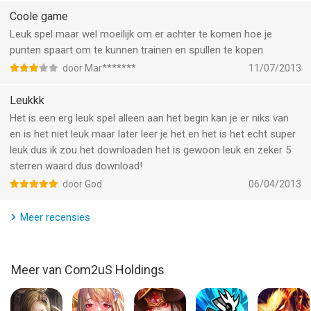
playing. But fix these bugs and you get the 5stars. For now 3
Coole game
UITGEBREIDE MIJN BATTER & MIJN PITCHER MODE
Train om meer punten te verkrijgen, nieuwe speciale
Leuk spel maar wel moeilijk om er achter te komen hoe je
bewegingen en statusverhogende nicknames terwijl je van
punten spaart om te kunnen trainen en spullen te kopen
beginner naar Superstar veranderd.
door Mar*******
11/07/2013
NETWERKWEDSTRIJDEN & SPELERS UITWISSELEN
Leukkk
Ruil spelers met je vrienden of neem het op tegen andere
Het is een erg leuk spel alleen aan het begin kan je er niks van
teams over de hele wereld in PVP wedstrijden.
en is het niet leuk maar later leer je het en het is het echt super
leuk dus ik zou het downloaden het is gewoon leuk en zeker 5
VERZAMEL SUPERSPELERS, ACHIEVEMENTS EN MEER
sterren waard dus download!
Voldoe de uitdagingen om nieuwe superspelers bij je team te
door God
06/04/2013
verwelkomen. Ga achter de verschillende verhaaleindes aan of
behaal de 30 Game Center achievements.
Meer recensies
NIEUWS & GEBEURTENISSEN
Website http://www.gamevil.com
Meer van Com2uS Holdings
Facebook http://facebook.com/gamevil
Twitter http://twitter.com/gamevil
YouTube http://youtube.com/gamevil