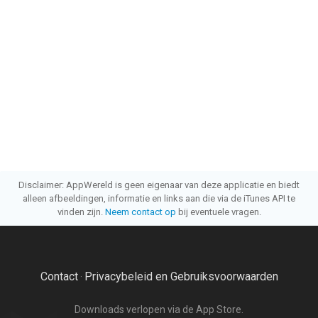
Disclaimer: AppWereld is geen eigenaar van deze applicatie en biedt
alleen afbeeldingen, informatie en links aan die via de iTunes API te
vinden zijn.
Neem contact op
bij eventuele vragen.
Contact
Privacybeleid en Gebruiksvoorwaarden
·
Downloads verlopen via de App Store.