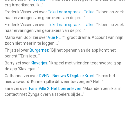
erg Amerikaans.. Ik...
"
Frederik Visser
zei over
Tekst naar spraak - Talkie
: "
Ik ben op zoek
naar ervaringen van gebruikers van de pro...
"
Frederik Visser
zei over
Tekst naar spraak - Talkie
: "
Ik ben op zoek
naar ervaringen van gebruikers van de pro...
"
Mario van Gool
zei over
Vue NL
: "
1 groot drama. Account van mijn
zoon niet meer in te loggen....
"
Thijs
zei over
Burgernet
: "
Bij het openen van de app komt het
bericht ""Er is iets...
"
Barry
zei over
Klaverjas
: "
Ik speel met vrienden tegenwoordig op
de app ‘Klaverjas...
"
Catharina
zei over
DVHN - Nieuws & Digitale Krant
: "
Ik mis het
nieuwswoord. Kunnen jullie dit weer toevoegen? Het...
"
sara
zei over
FarmVille 2: Het boerenleven
: "
Maanden ben ik al in
contact met Zynga over valsspelers bij de...
"