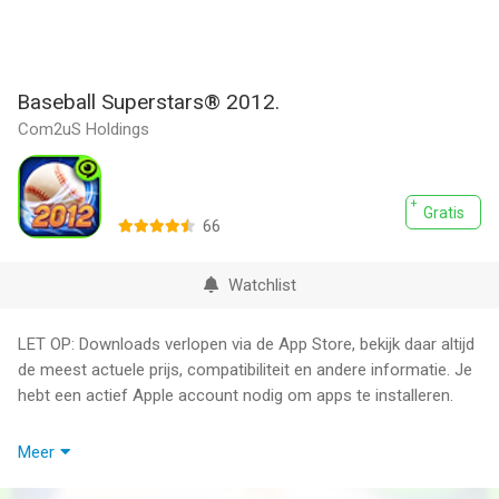
Baseball Superstars® 2012.
Com2uS Holdings
Gratis
66
Watchlist
LET OP: Downloads verlopen via de App Store, bekijk daar altijd
de meest actuele prijs, compatibiliteit en andere informatie. Je
hebt een actief Apple account nodig om apps te installeren.
Baseball Superstars®2012, De Ultieme Slimme Honkbal
Meer
Ervaring