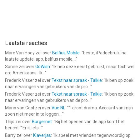
Laatste reacties
Marc Van Hoey
zei over
Belfius Mobile
: "
beste, iPadgebruik, na
laatste update, app. belfius mobile,...
"
Sanne
zei over
GoWish
: "
Ik heb deze eerst gebruikt, maar toch wel
erg Amerikaans.. Ik...
"
Frederik Visser
zei over
Tekst naar spraak - Talkie
: "
Ik ben op zoek
naar ervaringen van gebruikers van de pro...
"
Frederik Visser
zei over
Tekst naar spraak - Talkie
: "
Ik ben op zoek
naar ervaringen van gebruikers van de pro...
"
Mario van Gool
zei over
Vue NL
: "
1 groot drama. Account van mijn
zoon niet meer in te loggen....
"
Thijs
zei over
Burgernet
: "
Bij het openen van de app komt het
bericht ""Er is iets...
"
Barry
zei over
Klaverjas
: "
Ik speel met vrienden tegenwoordig op