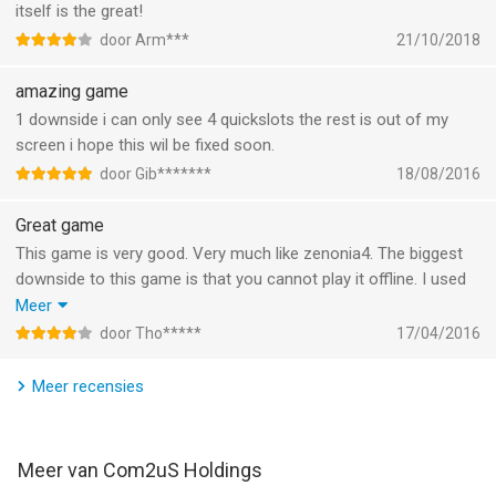
Privacy Policy:
itself is the great!
http://terms.withhive.com/terms/policy/view/M61
door Arm***
21/10/2018
--
amazing game
1 downside i can only see 4 quickslots the rest is out of my
ZENONIA® 5 van Com2uS Holdings is een app voor iPhone,
screen i hope this wil be fixed soon.
iPad en iPod touch met iOS versie 6.1 of hoger, geschikt
door Gib*******
18/08/2016
bevonden voor gebruikers met leeftijden vanaf
9 jaar
.
Great game
Informatie voor ZENONIA® 5is het laatst vergeleken op 6 Aug
This game is very good. Very much like zenonia4. The biggest
om 20:36.
downside to this game is that you cannot play it offline. I used
to play zenonia 4 on travels but that is not an option with this
Meer
game. Without paying, the options are a bit limited. Still fun to
door Tho*****
17/04/2016
play though
Meer recensies
Meer van Com2uS Holdings