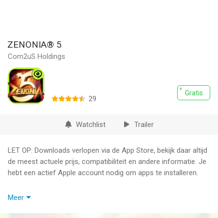
ZENONIA® 5
Com2uS Holdings
Gratis
29
Watchlist
Trailer
LET OP: Downloads verlopen via de App Store, bekijk daar altijd
de meest actuele prijs, compatibiliteit en andere informatie. Je
hebt een actief Apple account nodig om apps te installeren.
De Definitieve Actie RPG Keert Terug!
Meer
Lang geleden is een grote oorlog gevoerd om vrede en eenheid
terug te krijgen bij de mensheid. Maar nadat de jaren verstreken