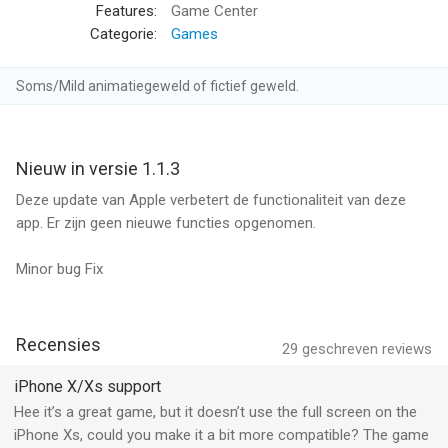
Features:
Game Center
DYNAMISCHE ACTIE RPG GAMEPLAY
Categorie:
Games
Pas aan, behaal nieuwe niveaus en rust je held uit met een
gigantisch aantal opties en skill charts terwijl je dieper duikt in
Soms/Mild animatiegeweld of fictief geweld.
de mysteries van Deva Castle!
GA DE STRIJD AAN IN GLOBALE PvP
Nieuw in versie 1.1.3
Neem uitdagingen aan terwijl je speelt in asynchrone PvP met
karakters over de hele gehele wereld. Verzamel de prijzen uit de
Deze update van Apple verbetert de functionaliteit van deze
afgrond terwijl je zeldzame en legendarische voorwerpen
app. Er zijn geen nieuwe functies opgenomen.
ontdekt!
Minor bug Fix
ONTDEK NIEUWE WERELDEN EN UITDAGINGEN
Met honderden zijpaden en avonturen houden het verhaal en de
uitdagingen nooit op. Ontdek nieuwe voorwerpen en prijzen
Recensies
29
geschreven reviews
terwijl je in het mysterie van ZENONIA® 5 duikt!
iPhone X/Xs support
Terms of Service:
Hee it’s a great game, but it doesn’t use the full screen on the
http://terms.withhive.com/terms/policy/view/M61
iPhone Xs, could you make it a bit more compatible? The game