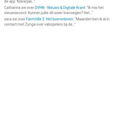
de app ‘Klaverjas...
"
Catharina
zei over
DVHN - Nieuws & Digitale Krant
: "
Ik mis het
nieuwswoord. Kunnen jullie dit weer toevoegen? Het...
"
sara
zei over
FarmVille 2: Het boerenleven
: "
Maanden ben ik al in
contact met Zynga over valsspelers bij de...
"