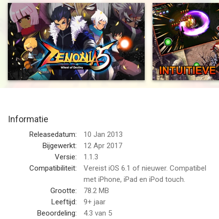
zorgden hebzucht en egoïsme ervoor dat de harten van
mannen corrupt raakten. De rijke elite begon de armen uit te
buiten en grote duisterheid sloeg neer over het koninkrijk.
Vervolgens stond er uit de ruïnen van een sloppenwijk een held
op met grootheid als lotbestemming…
Doop jezelf nogmaals onder in de beste mobiele actie RPG.
Versla onmogelijke bazen en ontrafel het mysterie in
verbazende HD!
Informatie
INTUITIEVE GEVECHTEN
Speel zoals nooit tevoren terwijl elke actiereeks perfect
Releasedatum:
10 Jan 2013
synchroon loopt met je seconde tot seconde reflexen en
Bijgewerkt:
12 Apr 2017
reacties!
Versie:
1.1.3
Compatibiliteit:
Vereist iOS 6.1 of nieuwer. Compatibel
VIER SPANNENDE KLASSEN MET HELDEN
met iPhone, iPad en iPod touch.
Ervaar het spel met vier verschillende helden: Berserker,
Grootte:
78.2 MB
Mechanic, Wizard en Paladin – met elk hun unieke sterkten en
Leeftijd:
9+ jaar
speciale moves!
Beoordeling:
4.3
van 5