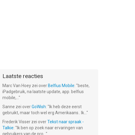
Laatste reacties
Marc Van Hoey
zei over
Belfius Mobile
: "
beste,
iPadgebruik, na laatste update, app. belfius
mobile,...
"
Sanne
zei over
GoWish
: "
Ik heb deze eerst
gebruikt, maar toch wel erg Amerikaans.. Ik...
"
Frederik Visser
zei over
Tekst naar spraak -
Talkie
: "
Ik ben op zoek naar ervaringen van
gebruikers van de pro...
"