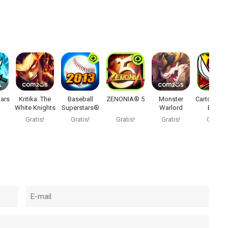
ars
Kritika: The
Baseball
ZENONIA® 5
Monster
Cartoon Wa
White Knights
Superstars®
Warlord
Blade
2013
Gratis!
Gratis!
Gratis!
Gratis!
Gratis!