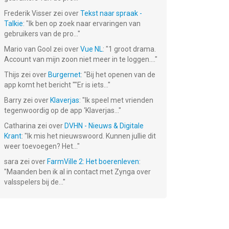
Frederik Visser
zei over
Tekst naar spraak -
Talkie
: "
Ik ben op zoek naar ervaringen van
gebruikers van de pro...
"
Mario van Gool
zei over
Vue NL
: "
1 groot drama.
Account van mijn zoon niet meer in te loggen....
"
Thijs
zei over
Burgernet
: "
Bij het openen van de
app komt het bericht ""Er is iets...
"
Barry
zei over
Klaverjas
: "
Ik speel met vrienden
tegenwoordig op de app ‘Klaverjas...
"
Catharina
zei over
DVHN - Nieuws & Digitale
Krant
: "
Ik mis het nieuwswoord. Kunnen jullie dit
weer toevoegen? Het...
"
sara
zei over
FarmVille 2: Het boerenleven
:
"
Maanden ben ik al in contact met Zynga over
valsspelers bij de...
"