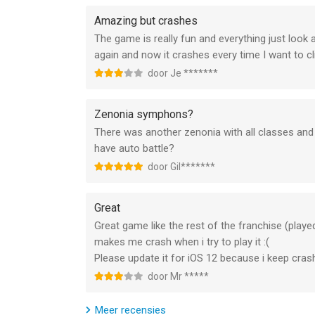
--
Amazing but crashes
ZENONIA® 4 van Com2uS Holdings is een app voor 
The game is really fun and everything just look
geschikt bevonden voor gebruikers met leeftijde
again and now it crashes every time I want to c
door Je *******
Informatie voor ZENONIA® 4is het laatst vergele
Zenonia symphons?
There was another zenonia with all classes and 
have auto battle?
door Gil*******
Great
Great game like the rest of the franchise (playe
makes me crash when i try to play it :(
Please update it for iOS 12 because i keep cras
door Mr *****
Meer recensies