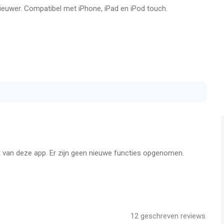
nieuwer. Compatibel met iPhone, iPad en iPod touch.
gen-2 gevechten of neem het op in de Abyss zone voor buit
 De Uitvoeringskamer en klassieke 1-tegen-1 gevechten komen
 Game Center achievements terwijl je steeds dieper in de
it van deze app. Er zijn geen nieuwe functies opgenomen.
ms/policy/view/M61
policy/view/M61
12
geschreven reviews