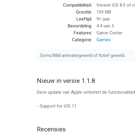
Compatibiliteit:
Vereist iOS 8.0 of 
Grootte:
109 MB
DAAG DE WERELD UIT IN UITGEBREIDE PVP
Leeftijd:
9+ jaar
Versla asynchrone online PvP met de nieuwe 2-te
Beoordeling:
4.4
van 5
en gebruik data van andere spelers als huurling.
Features:
Game Center
ook terug.
Categorie:
Games
NIEUWE TITELS, NIEUWE OPENBARINGEN
Verzamel effectvergrotende titels en meer dan 40
Soms/Mild animatiegeweld of fictief geweld.
geheimen van ZENONIA® spelers duikt.
NIEUWS & GEBEURTENISSEN
Nieuw in versie 1.1.8
Website http://www.gamevil.com
Facebook http://facebook.com/gamevil
Deze update van Apple verbetert de functionalite
Twitter http://twitter.com/gamevil
YouTube http://youtube.com/gamevil
- Support for iOS 11
Terms of Service: http://terms.withhive.com/ter
Privacy Policy: http://terms.withhive.com/terms/
Recensies