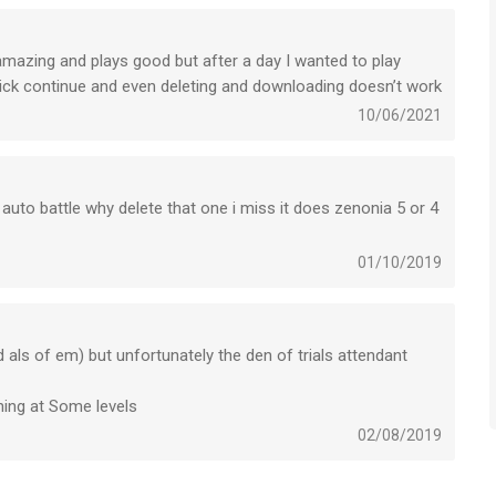
iPhone, iPad en iPod touch met iOS versie 8.0 of hoger,
 amazing and plays good but after a day I wanted to play
n vanaf
9 jaar
.
lick continue and even deleting and downloading doesn’t work
10/06/2021
ken op 7 Aug om 07:43.
auto battle why delete that one i miss it does zenonia 5 or 4
01/10/2019
d als of em) but unfortunately the den of trials attendant
hing at Some levels
02/08/2019