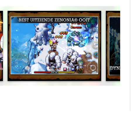
HD!
aan op de wereld moeten de helden uit het verre verleden
tpad te veranderen.
n het grootste ZENONIA avontuur ooit aan te gaan!
ctaculaire vormgeving en de allerbeste animaties - speciaal
N
dt - beheerst krachtige combo-hits en vernietigende skills,
rgave.
NTUUR
 Ranger of Druïde helden klassen uit met oneindige
ellmode. Beheers het Feeënsysteem en vernietig honderden