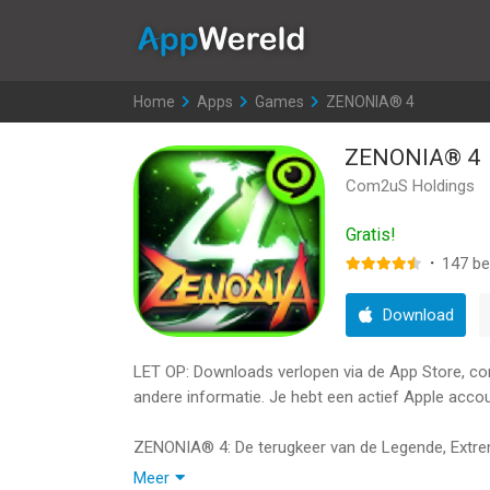
AppWereld
Home
>
Apps
>
Games
>
ZENONIA® 4
ZENONIA® 4
Com2uS Holdings
Gratis!
·
147
be
Download
LET OP: Downloads verlopen via de App Store, contr
andere informatie. Je hebt een actief Apple accou
ZENONIA® 4: De terugkeer van de Legende, Extr
Meer