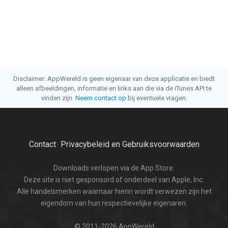
Disclaimer: AppWereld is geen eigenaar van deze applicatie en biedt
alleen afbeeldingen, informatie en links aan die via de iTunes API te
vinden zijn.
Neem contact op
bij eventuele vragen.
Contact
Privacybeleid en Gebruiksvoorwaarden
·
Downloads verlopen via de App Store.
Deze site is niet gesponsord of onderdeel van Apple, Inc.
Alle handelsmerken waarnaar hierin wordt verwezen zijn het
eigendom van hun respectievelijke eigenaren.
© 2011-2026 AppWereld