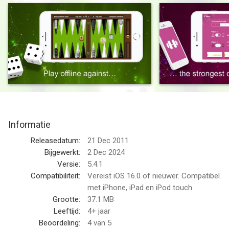
Now you can play one of the oldest board games in the world
even if you are outside. A mix of strategy and luck is waiting
for you.
Challenge your friends to a classic Backgammon game in local
two-player mode or play against the strongest computer
opponent from BGBlitz. It is also suitable for beginners – the
tutor shows you the best moves.
Informatie
What are you waiting for? Get into the backgammon world!
Releasedatum:
21 Dec 2011
The app includes the following features:
Bijgewerkt:
2 Dec 2024
* Elo Rating (FIBS)
Versie:
5.4.1
* Computer opponent with 4 grades of difficulty
Compatibiliteit:
Vereist iOS 16.0 of nieuwer. Compatibel
* Single game or tournament (1, 3, 5, 7, 11, 15 oder endless
met iPhone, iPad en iPod touch.
games)
Grootte:
37.1 MB
* 6 different game board designs
Leeftijd:
4+ jaar
* Use the tutor from BGBlitz to learn the 'perfect move'
Beoordeling:
4
van 5