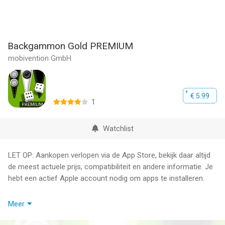
Backgammon Gold PREMIUM
mobivention GmbH
€ 5.99
1
Watchlist
LET OP: Aankopen verlopen via de App Store, bekijk daar altijd
de meest actuele prijs, compatibiliteit en andere informatie. Je
hebt een actief Apple account nodig om apps te installeren.
Play Backgammon Gold – also called Tavla – anytime and
Meer
anywhere for free on your smartphone or tablet. Play with your
friends or against one of the strongest computer opponents.