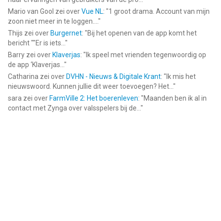
Mario van Gool
zei over
Vue NL
: "
1 groot drama. Account van mijn
zoon niet meer in te loggen....
"
Thijs
zei over
Burgernet
: "
Bij het openen van de app komt het
bericht ""Er is iets...
"
Barry
zei over
Klaverjas
: "
Ik speel met vrienden tegenwoordig op
de app ‘Klaverjas...
"
Catharina
zei over
DVHN - Nieuws & Digitale Krant
: "
Ik mis het
nieuwswoord. Kunnen jullie dit weer toevoegen? Het...
"
sara
zei over
FarmVille 2: Het boerenleven
: "
Maanden ben ik al in
contact met Zynga over valsspelers bij de...
"