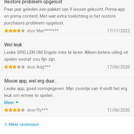
individuele voortgangsregistratie.
Restore probleem opgelost
Paar jaar geleden een pakket van 9 lessen gekocht. Prima app
• Veilig voor kinderen & reclamevrij. Ouders kunnen gerust zijn:
en prima content. Met wat extra toelichting is het restore
er is geen storende reclame die kinderen afleidt van het leren.
purchases probleem opgelost.
Alle inhoud is geschikt voor kinderen vanaf 3 jaar.
door Mar*******
17/11/2022
• Offline leren. In het vliegtuig, in een restaurant of in het park?
Wel leuk
Geen probleem! Engels Leren van Studycat werkt zowel online
Leuke SPELLEN OM Engels mee te leren. Alleen betere uitleg vd
als offline.
spelen vooraf zou fijn zijn.
door Adg***
17/06/2020
WAT ZEGGEN OUDERS?
Mooie app, wel erg duur...
“Als ouder die thuis tweetalige kinderen probeert op te voeden,
Leuke app, goed vormgegeven. Mijn zoontje van 4 vindt het erg
is Studycat een handige app om ze op weg te helpen en
leuk om ermee te spelen.
enthousiast te maken voor de taal.” — Fluent in 3 Months
Grootste nadeel is de prijs: een jaarabonnement is erg prijzig, en
Meer
dan is het dus ook nog geen vaste aanschafprijs maar een
“Alles is zorgvuldig doordacht en de spelletjes en activiteiten
door Fly***
11/06/2020
abonnement.
zijn echt boeiend.” — Bilingual Kidspot
Meer recensies
“Het concept is zo simpel maar ontzettend effectief. Ik merkte