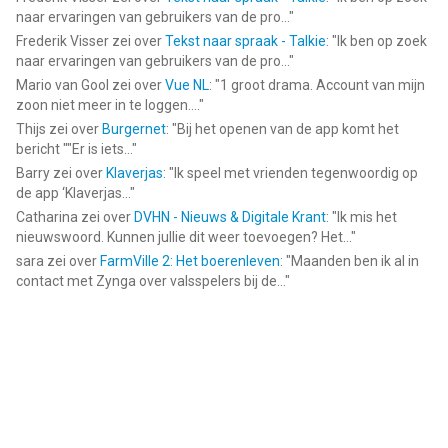
naar ervaringen van gebruikers van de pro...
"
Frederik Visser
zei over
Tekst naar spraak - Talkie
: "
Ik ben op zoek
naar ervaringen van gebruikers van de pro...
"
Mario van Gool
zei over
Vue NL
: "
1 groot drama. Account van mijn
zoon niet meer in te loggen....
"
Thijs
zei over
Burgernet
: "
Bij het openen van de app komt het
bericht ""Er is iets...
"
Barry
zei over
Klaverjas
: "
Ik speel met vrienden tegenwoordig op
de app ‘Klaverjas...
"
Catharina
zei over
DVHN - Nieuws & Digitale Krant
: "
Ik mis het
nieuwswoord. Kunnen jullie dit weer toevoegen? Het...
"
sara
zei over
FarmVille 2: Het boerenleven
: "
Maanden ben ik al in
contact met Zynga over valsspelers bij de...
"