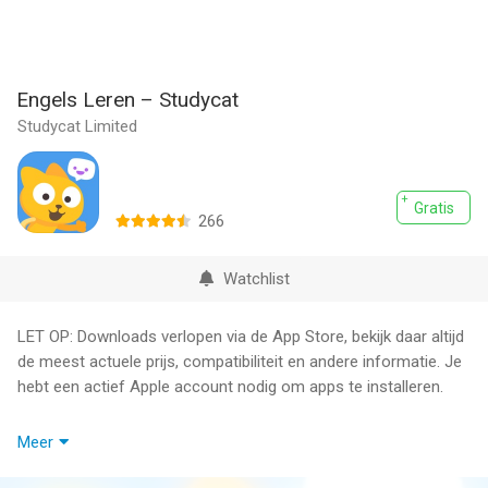
Engels Leren – Studycat
Studycat Limited
Gratis
266
Watchlist
LET OP: Downloads verlopen via de App Store, bekijk daar altijd
de meest actuele prijs, compatibiliteit en andere informatie. Je
hebt een actief Apple account nodig om apps te installeren.
Van de bekroonde makers van Studycat voor Scholen komt
Meer
Engels Leren! De beste manier voor kinderen om English te
leren!