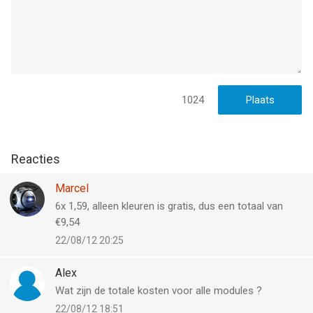
Gebruiksvoorwaarden: https://studycat.com/about/terms-of-
use/
--
Engels Leren – Studycat van Studycat Limited is een app voor
iPhone, iPad en iPod touch met iOS versie 13.0 of hoger,
1024
geschikt bevonden voor gebruikers met leeftijden vanaf
4 jaar
.
Informatie voor Engels Leren – Studycatis het laatst
Reacties
vergeleken op 8 Aug om 18:51.
Marcel
6x 1,59, alleen kleuren is gratis, dus een totaal van
€9,54
22/08/12 20:25
Alex
Wat zijn de totale kosten voor alle modules ?
22/08/12 18:51