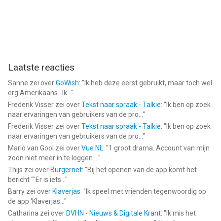
Laatste reacties
Sanne
zei over
GoWish
: "
Ik heb deze eerst gebruikt, maar toch wel
erg Amerikaans.. Ik...
"
Frederik Visser
zei over
Tekst naar spraak - Talkie
: "
Ik ben op zoek
naar ervaringen van gebruikers van de pro...
"
Frederik Visser
zei over
Tekst naar spraak - Talkie
: "
Ik ben op zoek
naar ervaringen van gebruikers van de pro...
"
Mario van Gool
zei over
Vue NL
: "
1 groot drama. Account van mijn
zoon niet meer in te loggen....
"
Thijs
zei over
Burgernet
: "
Bij het openen van de app komt het
bericht ""Er is iets...
"
Barry
zei over
Klaverjas
: "
Ik speel met vrienden tegenwoordig op
de app ‘Klaverjas...
"
Catharina
zei over
DVHN - Nieuws & Digitale Krant
: "
Ik mis het