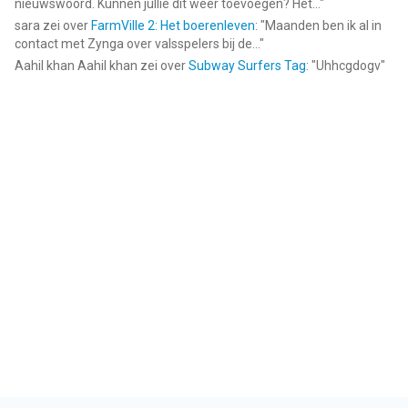
nieuwswoord. Kunnen jullie dit weer toevoegen? Het...
"
sara
zei over
FarmVille 2: Het boerenleven
: "
Maanden ben ik al in
contact met Zynga over valsspelers bij de...
"
Aahil khan Aahil khan
zei over
Subway Surfers Tag
: "
Uhhcgdogv
"