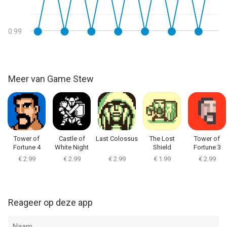
0.99
Meer van Game Stew
Tower of
Castle of
Last Colossus
The Lost
Tower of
Fortune 4
White Night
Shield
Fortune 3
€ 2.99
€ 2.99
€ 2.99
€ 1.99
€ 2.99
Reageer op deze app