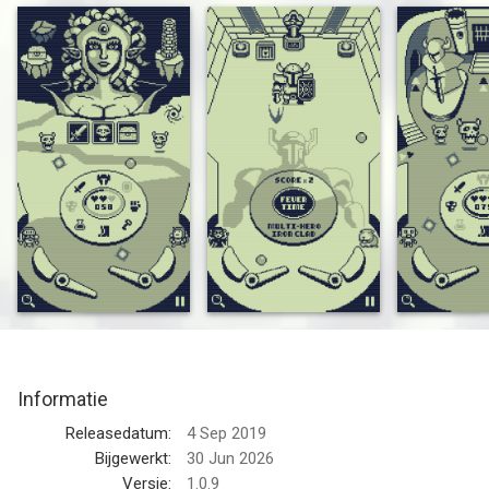
Features
- A game combine pinball, adventure and role playing game.
- 1 world ruled by Dark Queen to save.
- 3 adventure field and lots mini dungeon to play.
- 7 boss and dark army to fight!
- 8 powerful equipment to collect.
--
Adventure Pinball van Game Stew is een app voor iPhone, iPad
en iPod touch met iOS versie 12.0 of hoger, geschikt bevonden
voor gebruikers met leeftijden vanaf
4 jaar
.
Informatie voor Adventure Pinballis het laatst vergeleken op 6
Aug om 08:52.
Informatie
Releasedatum:
4 Sep 2019
Bijgewerkt:
30 Jun 2026
Versie:
1.0.9