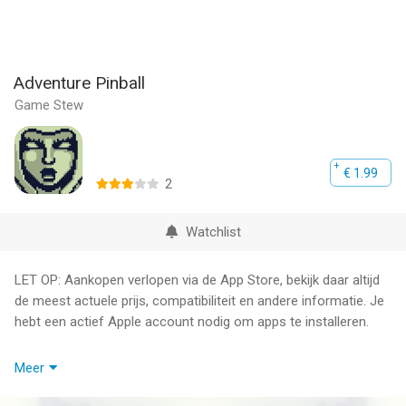
Adventure Pinball
Game Stew
€ 1.99
2
Watchlist
LET OP: Aankopen verlopen via de App Store, bekijk daar altijd
de meest actuele prijs, compatibiliteit en andere informatie. Je
hebt een actief Apple account nodig om apps te installeren.
You play as a hero to fight the dark force in a fantasy pinball
Meer
world.