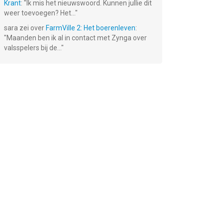
Krant
: "
Ik mis het nieuwswoord. Kunnen jullie dit
weer toevoegen? Het...
"
sara
zei over
FarmVille 2: Het boerenleven
:
"
Maanden ben ik al in contact met Zynga over
valsspelers bij de...
"