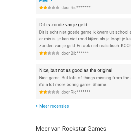
And you can’t see which packages you already fo
Meer
And you can’t mark where you want go on the ma
door Ric*******
All in all, I prefer the PSP version.
Dit is zonde van je geld
Dit is echt niet goede game ik kwam uit school e
er mis is: je kan niet rond kijken als je loopt j
zonden van je geld. En ook niet realistisch. K
door Bib******
Nice, but not as good as the original
Nice game. But lots of things missing from the
it’s a lot more boring game. Shame.
door Ric*******
Meer recensies
Meer van Rockstar Games