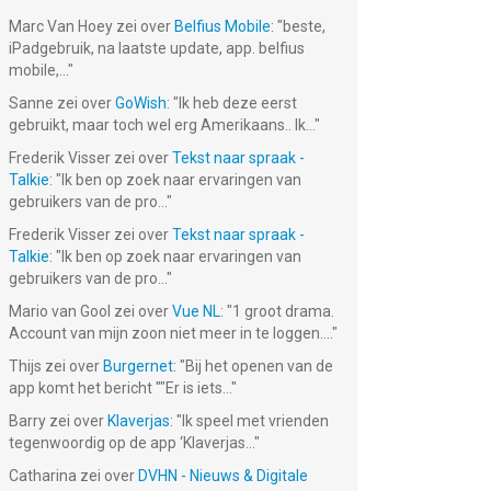
Marc Van Hoey
zei over
Belfius Mobile
: "
beste,
iPadgebruik, na laatste update, app. belfius
mobile,...
"
Sanne
zei over
GoWish
: "
Ik heb deze eerst
gebruikt, maar toch wel erg Amerikaans.. Ik...
"
Frederik Visser
zei over
Tekst naar spraak -
Talkie
: "
Ik ben op zoek naar ervaringen van
gebruikers van de pro...
"
Frederik Visser
zei over
Tekst naar spraak -
Talkie
: "
Ik ben op zoek naar ervaringen van
gebruikers van de pro...
"
Mario van Gool
zei over
Vue NL
: "
1 groot drama.
Account van mijn zoon niet meer in te loggen....
"
Thijs
zei over
Burgernet
: "
Bij het openen van de
app komt het bericht ""Er is iets...
"
Barry
zei over
Klaverjas
: "
Ik speel met vrienden
tegenwoordig op de app ‘Klaverjas...
"
Catharina
zei over
DVHN - Nieuws & Digitale