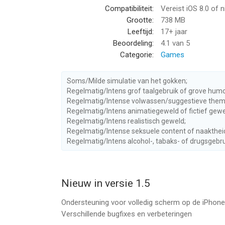
Compatibiliteit:
Vereist iOS 8.0 of 
Grootte:
738 MB
Universele app:
Leeftijd:
17+ jaar
Grand Theft Auto III wordt ondersteund op iPhone 
Beoordeling:
4.1
van 5
Categorie:
Games
We raden je aan het apparaat opnieuw op te starten
Anniversary Edition. Sluit andere programma's als 
Soms/Milde simulatie van het gokken;
Port-versie ontwikkeld door War Drum Studios
Regelmatig/Intens grof taalgebruik of grove humo
Regelmatig/Intense volwassen/suggestieve them
http://www.wardrumstudios.com
Regelmatig/Intens animatiegeweld of fictief gewe
Regelmatig/Intens realistisch geweld;
--
Regelmatig/Intense seksuele content of naakthei
Regelmatig/Intens alcohol-, tabaks- of drugsgebrui
Grand Theft Auto III van Rockstar Games is een a
hoger, geschikt bevonden voor gebruikers met lee
Nieuw in versie 1.5
Informatie voor Grand Theft Auto IIIis het laatst
Ondersteuning voor volledig scherm op de iPhone
Verschillende bugfixes en verbeteringen