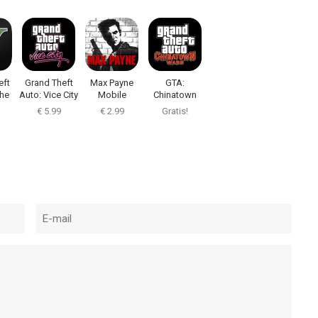
eft
Grand Theft
Max Payne
GTA:
The
Auto: Vice City
Mobile
Chinatown
l
Wars
€ 5.99
€ 2.99
Gratis!