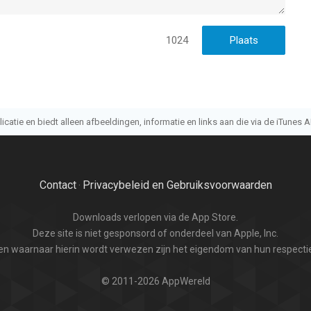
1024
atie en biedt alleen afbeeldingen, informatie en links aan die via de iTunes AP
Contact
Privacybeleid en Gebruiksvoorwaarden
·
Downloads verlopen via de App Store.
Deze site is niet gesponsord of onderdeel van Apple, Inc.
n waarnaar hierin wordt verwezen zijn het eigendom van hun respectie
© 2011-2026 AppWereld