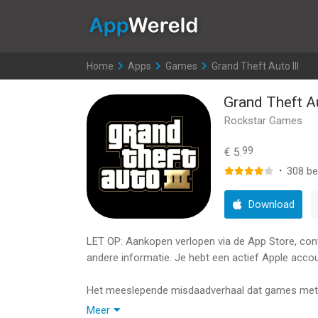
AppWereld
Home
>
Apps
>
Games
>
Grand Theft Auto III
Grand Theft Au
Rockstar Games
99
€ 5.
·
308
be
Download
LET OP: Aankopen verlopen via de App Store, contro
andere informatie. Je hebt een actief Apple accou
Het meeslepende misdaadverhaal dat games met 
Meer