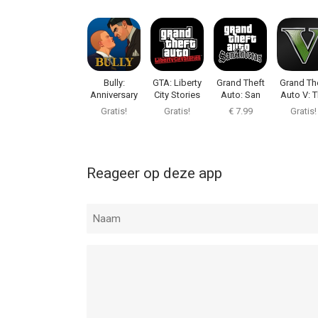
Bully:
GTA: Liberty
Grand Theft
Grand Th
Anniversary
City Stories
Auto: San
Auto V: 
Edition
Andreas
Manua
Gratis!
Gratis!
€ 7.99
Gratis!
Reageer op deze app