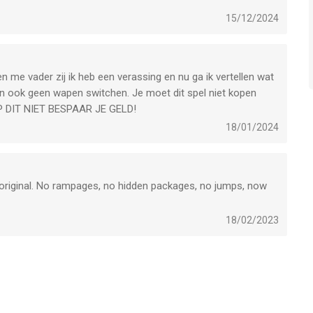
und, so finding the last few is impossible.
p, like the PSP version.
15/12/2024
n me vader zij ik heb een verassing en nu ga ik vertellen wat
e kan ook geen wapen switchen. Je moet dit spel niet kopen
OOP DIT NIET BESPAAR JE GELD!
18/01/2024
 original. No rampages, no hidden packages, no jumps, now
18/02/2023