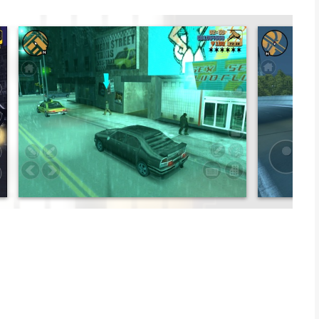
 van de meest invloedrijke titels uit de game-geschiedenis. De
belde kaskraker Grand Theft Auto III wordt nu uitgebracht voor
eedogenloze misdaadwereld van Grand Theft Auto III met een
l personages uit alle lagen van de bevolking en een complete
é game die het open wereld-genre op de kaart heeft gezet, niet
 maar ook door de bekende acteurs die de rollen inspraken, de
sche soundtrack.
voertuigen
m
s, Spaans en Japans.