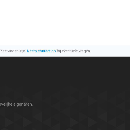
I te vinden zijn.
Neem contact op
bij eventuele vragen.
velijke eigenaren.