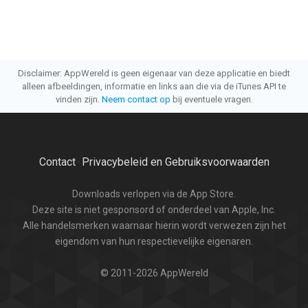
Disclaimer: AppWereld is geen eigenaar van deze applicatie en biedt
alleen afbeeldingen, informatie en links aan die via de iTunes API te
vinden zijn.
Neem contact op
bij eventuele vragen.
Contact
Privacybeleid en Gebruiksvoorwaarden
·
Downloads verlopen via de App Store.
Deze site is niet gesponsord of onderdeel van Apple, Inc.
Alle handelsmerken waarnaar hierin wordt verwezen zijn het
eigendom van hun respectievelijke eigenaren.
© 2011-2026 AppWereld