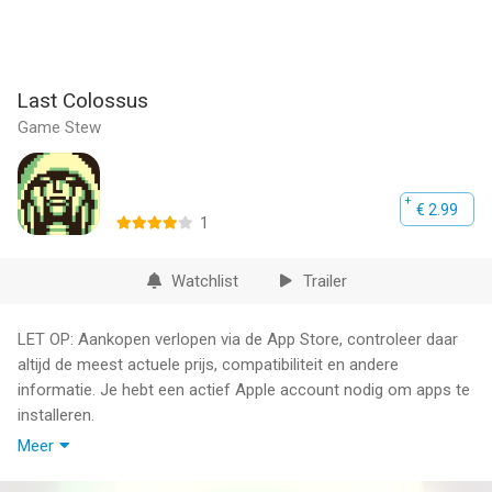
Last Colossus
Game Stew
€ 2.99
1
Watchlist
Trailer
LET OP: Aankopen verlopen via de App Store, controleer daar
altijd de meest actuele prijs, compatibiliteit en andere
informatie. Je hebt een actief Apple account nodig om apps te
installeren.
Meer
Last Colossus is an ACT/RPG game. You play as a
commander who gains control of a giant robot after crash