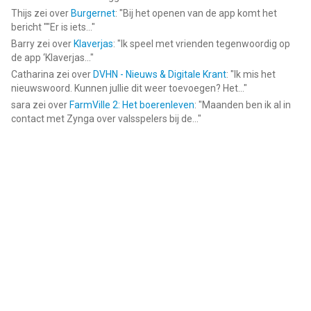
Thijs
zei over
Burgernet
: "
Bij het openen van de app komt het
bericht ""Er is iets...
"
Barry
zei over
Klaverjas
: "
Ik speel met vrienden tegenwoordig op
de app ‘Klaverjas...
"
Catharina
zei over
DVHN - Nieuws & Digitale Krant
: "
Ik mis het
nieuwswoord. Kunnen jullie dit weer toevoegen? Het...
"
sara
zei over
FarmVille 2: Het boerenleven
: "
Maanden ben ik al in
contact met Zynga over valsspelers bij de...
"