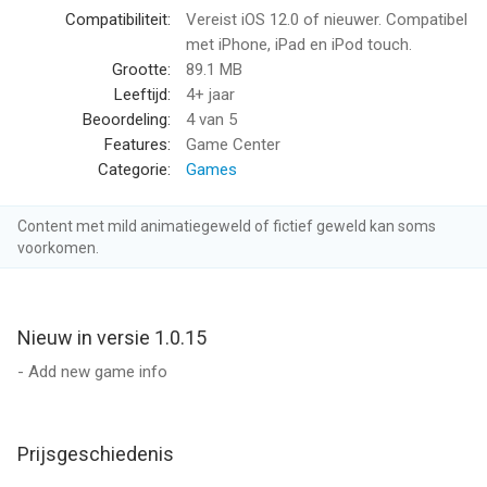
iPod touch met iOS versie 12.0 of hoger, geschikt bevonden
Compatibiliteit:
Vereist iOS 12.0 of nieuwer. Compatibel
voor gebruikers met leeftijden vanaf
4 jaar
.
met iPhone, iPad en iPod touch.
Grootte:
89.1 MB
Informatie voor Last Colossusis het laatst vergeleken op 6
Leeftijd:
4+ jaar
Aug om 20:29.
Beoordeling:
4
van 5
Features:
Game Center
Categorie:
Games
Content met mild animatiegeweld of fictief geweld kan soms
voorkomen.
Nieuw in versie 1.0.15
- Add new game info
Prijsgeschiedenis