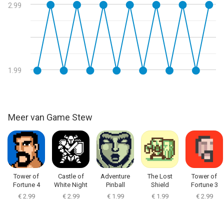
2.99
1.99
Meer van Game Stew
Tower of
Castle of
Adventure
The Lost
Tower of
Fortune 4
White Night
Pinball
Shield
Fortune 3
€ 2.99
€ 2.99
€ 1.99
€ 1.99
€ 2.99