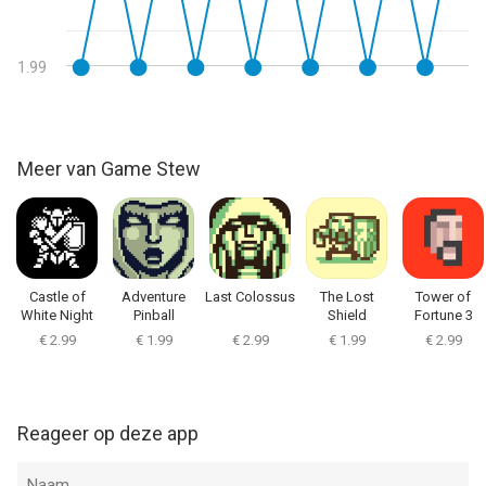
1.99
Meer van Game Stew
Castle of
Adventure
Last Colossus
The Lost
Tower of
White Night
Pinball
Shield
Fortune 3
€ 2.99
€ 1.99
€ 2.99
€ 1.99
€ 2.99
Reageer op deze app