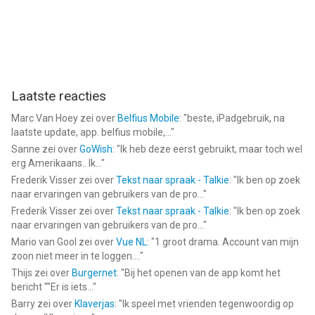
Laatste reacties
Marc Van Hoey
zei over
Belfius Mobile
: "
beste, iPadgebruik, na
laatste update, app. belfius mobile,...
"
Sanne
zei over
GoWish
: "
Ik heb deze eerst gebruikt, maar toch wel
erg Amerikaans.. Ik...
"
Frederik Visser
zei over
Tekst naar spraak - Talkie
: "
Ik ben op zoek
naar ervaringen van gebruikers van de pro...
"
Frederik Visser
zei over
Tekst naar spraak - Talkie
: "
Ik ben op zoek
naar ervaringen van gebruikers van de pro...
"
Mario van Gool
zei over
Vue NL
: "
1 groot drama. Account van mijn
zoon niet meer in te loggen....
"
Thijs
zei over
Burgernet
: "
Bij het openen van de app komt het
bericht ""Er is iets...
"
Barry
zei over
Klaverjas
: "
Ik speel met vrienden tegenwoordig op