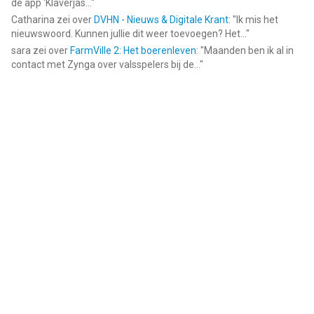
de app ‘Klaverjas...
"
Catharina
zei over
DVHN - Nieuws & Digitale Krant
: "
Ik mis het
nieuwswoord. Kunnen jullie dit weer toevoegen? Het...
"
sara
zei over
FarmVille 2: Het boerenleven
: "
Maanden ben ik al in
contact met Zynga over valsspelers bij de...
"