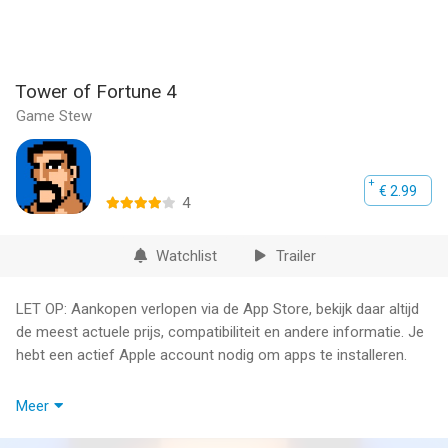
Tower of Fortune 4
Game Stew
€ 2.99
4
Watchlist
Trailer
LET OP: Aankopen verlopen via de App Store, bekijk daar altijd
de meest actuele prijs, compatibiliteit en andere informatie. Je
hebt een actief Apple account nodig om apps te installeren.
Tower of Fortune 4 is a role-playing game. You play as a hero
Meer
who is about to retire and must escort a mysterious little girl to
the holy mountain.