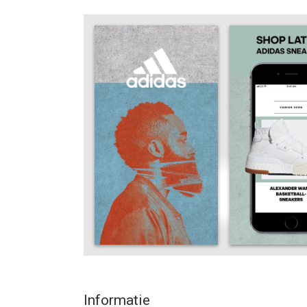
accessoires, streetwear en schoenen van adidas w
voor atleten in de adidas-app.
Hardlopen, trainen, basketbal, honkbal, voetbal of
sportschoenen koopt. Waar je ook traint, bij adid
schoenen. Shop en bekijk nieuwe stijlen in same
McCartney. adidas heeft de beste opties en stijlen
Ben je op zoek naar streetwear? Bekijk je nieuwe 
producten: een moderne stijl geïnspireerd door de 
de adidas-winkel. Kleding en schoenen voor mannen
elk seizoen op in onze winkel voor sportschoenen
Wil je meer? Shop online met adiClub en ontgrend
sportkleding en schoenen. Word lid, verdien punt
voordelen, zoals Spotify-abonnementen, weggeefa
Ga een level omhoog en ontgrendel meer exclusieve
reviews achter te laten voor je favoriete aankop
Informatie