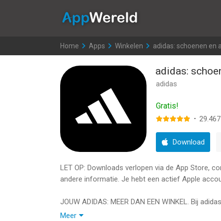
AppWereld
Home
>
Apps
>
Winkelen
>
adidas: schoenen en 
adidas: schoe
adidas
Gratis!
·
29.467
Download
LET OP: Downloads verlopen via de App Store, contr
andere informatie. Je hebt een actief Apple accou
JOUW ADIDAS: MEER DAN EEN WINKEL. Bij adidas is
sportschoenen, seizoensmode en exclusieve produc
Meer