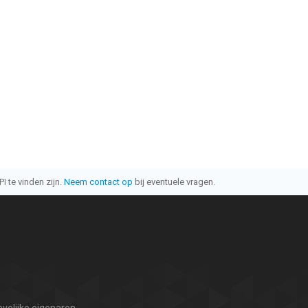
I te vinden zijn.
Neem contact op
bij eventuele vragen.