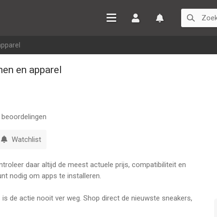
Inloggen
Watchlist
apparel
nen en apparel
beoordelingen
Watchlist
oleer daar altijd de meest actuele prijs, compatibiliteit en
nt nodig om apps te installeren.
 de actie nooit ver weg. Shop direct de nieuwste sneakers,
ten voor jouw stijl. De beste kleren, sportkleding,