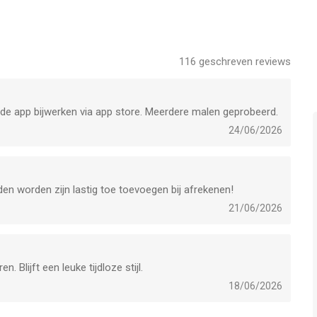
leases van adidas en aankomende producten
elle, Stan Smith en andere iconen, voor het beste uit het
116
geschreven reviews
eerder toegang tot nieuwe releases.
et de app bijwerken via app store. Meerdere malen geprobeerd.
nze partners, zoals Spotify, Calm of Komoot
24/06/2026
producten en tickets voor geweldige evenementen
 of sneakers in de aanbieding zijn
den worden zijn lastig toe toevoegen bij afrekenen!
kel
21/06/2026
g voor kleding, schoenen of sportaccessoires
akkelijk producten, schoenen en kleding te retourneren
 producten om te shoppen
 Blijft een leuke tijdloze stijl.
. Ontdek de nieuwste sportkleding, streetwear en mode op één
18/06/2026