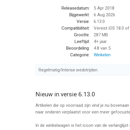
Ontdek als eerste de exclusieve sportkleding, de
Releasedatum:
5 Apr 2018
nu en ontdek een volledige ervaring in onze online
Bijgewerkt:
6 Aug 2026
Versie:
6.13.0
KENMERKEN ADIDAS-APP
Compatibiliteit:
Vereist iOS 18.0 o
Grootte:
287 MB
STIJLVOLLE SNEAKERS EN SCHOENEN MET EXCL
Leeftijd:
4+ jaar
- Shop de nieuwste collecties online en scoor je
Beoordeling:
4.8
van 5
- Bekijk de stijlvolle sneakers en sportschoenen 
Categorie:
Winkelen
- Shop klassieke stijlen van adidas Originals in 
Regelmatig/Intense wedstrijden.
SHOP DE BESTE KLEDING EN SPORTKLEDING VO
- Ontdek unieke sportkleding en schoenen die perf
- Shopping voor basketbal, voetbal, honkbal en and
- Van Predator tot Ultraboost: we hebben iets voor 
Nieuw in versie 6.13.0
Artikelen die op voorraad zijn vind je nu bovenaan j
DÉ PLEK OM ADIDAS ORIGINALS TE KOPEN
naar onderen verplaatst voor een meer gefocuste
- Shop stijlvolle sneakers en kleding: ontdek de l
- adidas verkoopt sportschoenen en kleding: ontde
In de winkelwagen is het icoon van de verlanglij
streetwear