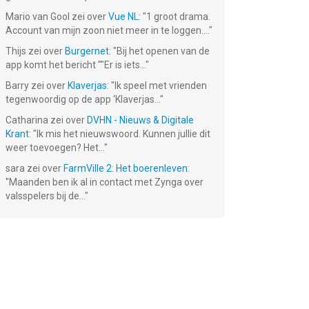
Mario van Gool
zei over
Vue NL
: "
1 groot drama.
Account van mijn zoon niet meer in te loggen....
"
Thijs
zei over
Burgernet
: "
Bij het openen van de
app komt het bericht ""Er is iets...
"
Barry
zei over
Klaverjas
: "
Ik speel met vrienden
tegenwoordig op de app ‘Klaverjas...
"
Catharina
zei over
DVHN - Nieuws & Digitale
Krant
: "
Ik mis het nieuwswoord. Kunnen jullie dit
weer toevoegen? Het...
"
sara
zei over
FarmVille 2: Het boerenleven
:
"
Maanden ben ik al in contact met Zynga over
valsspelers bij de...
"