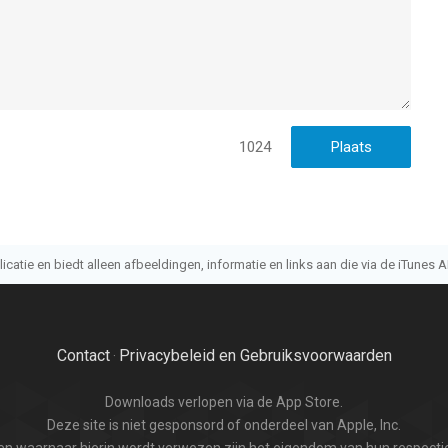
1024
atie en biedt alleen afbeeldingen, informatie en links aan die via de iTunes AP
Contact
Privacybeleid en Gebruiksvoorwaarden
·
Downloads verlopen via de App Store.
Deze site is niet gesponsord of onderdeel van Apple, Inc.