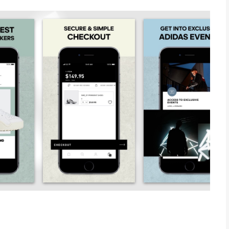
achten op je. Ontdek inspiratie, verhalen en exclusieve apps
 golf? De adidas-app is meer dan alleen een plek waar je
as vind je toonaangevende opties voor sportkleding en
nwerking met Patrick Mahomes, James Harden en Stella
 voor elke sport.
favoriete sportspullen en kleding. Ontdek onze originele
geschiedenis van adidas. Kies snel jouw stijl met 3 strepen in
, vrouwen en kinderen. Shopping is gemakkelijk: fris je look
 en kleding.
el het beste van adidas: kleding voor mannen en vrouwen,
en met elke aankoop en geniet daarmee van exclusieve
cties en vroege toegang tot nieuwe releases van adidas.
 beloningen door je profiel te voltooien, te winkelen en
en. Hoe meer punten, hoe meer voordelen.