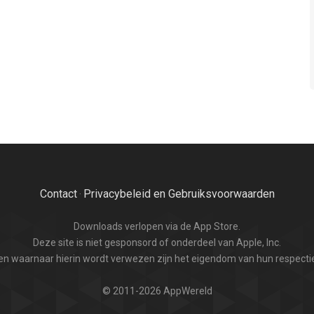
Contact
Privacybeleid en Gebruiksvoorwaarden
·
Downloads verlopen via de App Store.
Deze site is niet gesponsord of onderdeel van Apple, Inc.
n waarnaar hierin wordt verwezen zijn het eigendom van hun respectie
© 2011-2026 AppWereld