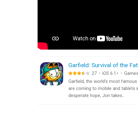
Garfield: Survival of the Fat
27
·
iOS 6.1
·
Game
+
Garfield, the world’s most famous 
are coming to mobile and tablets 
desperate hope, Jon takes...