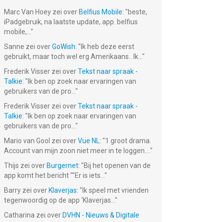
Marc Van Hoey
zei over
Belfius Mobile
: "
beste,
iPadgebruik, na laatste update, app. belfius
mobile,...
"
Sanne
zei over
GoWish
: "
Ik heb deze eerst
gebruikt, maar toch wel erg Amerikaans.. Ik...
"
Frederik Visser
zei over
Tekst naar spraak -
Talkie
: "
Ik ben op zoek naar ervaringen van
gebruikers van de pro...
"
Frederik Visser
zei over
Tekst naar spraak -
Talkie
: "
Ik ben op zoek naar ervaringen van
gebruikers van de pro...
"
Mario van Gool
zei over
Vue NL
: "
1 groot drama.
Account van mijn zoon niet meer in te loggen....
"
Thijs
zei over
Burgernet
: "
Bij het openen van de
app komt het bericht ""Er is iets...
"
Barry
zei over
Klaverjas
: "
Ik speel met vrienden
tegenwoordig op de app ‘Klaverjas...
"
Catharina
zei over
DVHN - Nieuws & Digitale