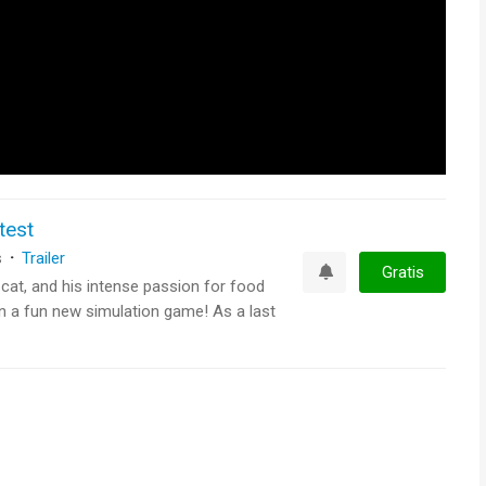
test
s
·
Trailer
Gratis
cat, and his intense passion for food
Watchlist
in a fun new simulation game! As a last