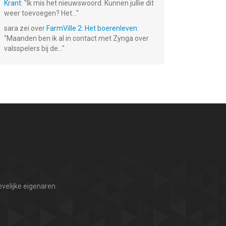
Krant
: "
Ik mis het nieuwswoord. Kunnen jullie dit
weer toevoegen? Het...
"
sara
zei over
FarmVille 2: Het boerenleven
:
"
Maanden ben ik al in contact met Zynga over
valsspelers bij de...
"
velijke eigenaren.