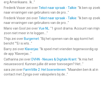
erg Amerikaans.. Ik...
"
Frederik Visser
zei over
Tekst naar spraak - Talkie
: "
Ik ben op zoek
naar ervaringen van gebruikers van de pro...
"
Frederik Visser
zei over
Tekst naar spraak - Talkie
: "
Ik ben op zoek
naar ervaringen van gebruikers van de pro...
"
Mario van Gool
zei over
Vue NL
: "
1 groot drama. Account van mijn
zoon niet meer in te loggen....
"
Thijs
zei over
Burgernet
: "
Bij het openen van de app komt het
bericht ""Er is iets...
"
Barry
zei over
Klaverjas
: "
Ik speel met vrienden tegenwoordig op
de app ‘Klaverjas...
"
Catharina
zei over
DVHN - Nieuws & Digitale Krant
: "
Ik mis het
nieuwswoord. Kunnen jullie dit weer toevoegen? Het...
"
sara
zei over
FarmVille 2: Het boerenleven
: "
Maanden ben ik al in
contact met Zynga over valsspelers bij de...
"