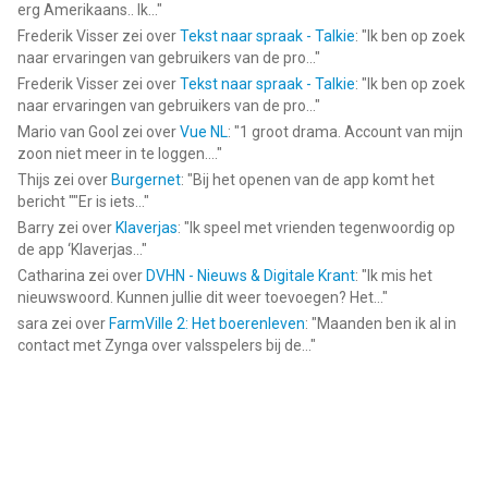
erg Amerikaans.. Ik...
"
Frederik Visser
zei over
Tekst naar spraak - Talkie
: "
Ik ben op zoek
naar ervaringen van gebruikers van de pro...
"
Frederik Visser
zei over
Tekst naar spraak - Talkie
: "
Ik ben op zoek
naar ervaringen van gebruikers van de pro...
"
Mario van Gool
zei over
Vue NL
: "
1 groot drama. Account van mijn
zoon niet meer in te loggen....
"
Thijs
zei over
Burgernet
: "
Bij het openen van de app komt het
bericht ""Er is iets...
"
Barry
zei over
Klaverjas
: "
Ik speel met vrienden tegenwoordig op
de app ‘Klaverjas...
"
Catharina
zei over
DVHN - Nieuws & Digitale Krant
: "
Ik mis het
nieuwswoord. Kunnen jullie dit weer toevoegen? Het...
"
sara
zei over
FarmVille 2: Het boerenleven
: "
Maanden ben ik al in
contact met Zynga over valsspelers bij de...
"