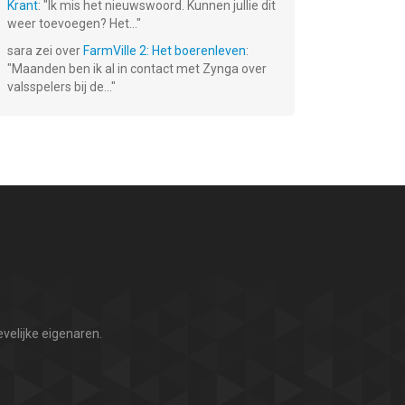
Krant
: "
Ik mis het nieuwswoord. Kunnen jullie dit
weer toevoegen? Het...
"
sara
zei over
FarmVille 2: Het boerenleven
:
"
Maanden ben ik al in contact met Zynga over
valsspelers bij de...
"
velijke eigenaren.