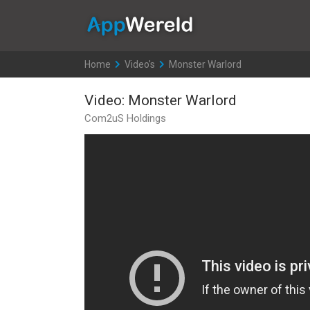
AppWereld
Home
>
Video's
>
Monster Warlord
Video: Monster Warlord
Com2uS Holdings