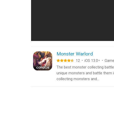
Monster Warlord
12
·
iOS 13.0
·
Gam
+
The best monster collecting battl
unique monsters and battle them in
collecting monsters and...