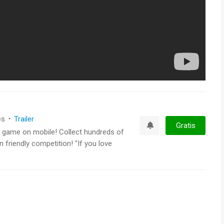
es
·
Trailer
Gratis
e game on mobile! Collect hundreds of
Watchlist
 friendly competition! "If you love