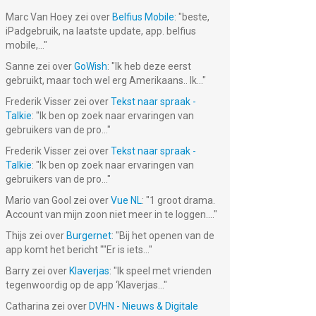
Marc Van Hoey
zei over
Belfius Mobile
: "
beste,
iPadgebruik, na laatste update, app. belfius
mobile,...
"
Sanne
zei over
GoWish
: "
Ik heb deze eerst
gebruikt, maar toch wel erg Amerikaans.. Ik...
"
Frederik Visser
zei over
Tekst naar spraak -
Talkie
: "
Ik ben op zoek naar ervaringen van
gebruikers van de pro...
"
Frederik Visser
zei over
Tekst naar spraak -
Talkie
: "
Ik ben op zoek naar ervaringen van
gebruikers van de pro...
"
Mario van Gool
zei over
Vue NL
: "
1 groot drama.
Account van mijn zoon niet meer in te loggen....
"
Thijs
zei over
Burgernet
: "
Bij het openen van de
app komt het bericht ""Er is iets...
"
Barry
zei over
Klaverjas
: "
Ik speel met vrienden
tegenwoordig op de app ‘Klaverjas...
"
Catharina
zei over
DVHN - Nieuws & Digitale