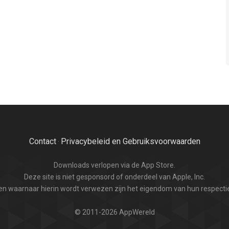
Contact
Privacybeleid en Gebruiksvoorwaarden
·
Downloads verlopen via de App Store.
Deze site is niet gesponsord of onderdeel van Apple, Inc.
n waarnaar hierin wordt verwezen zijn het eigendom van hun respectie
© 2011-2026 AppWereld