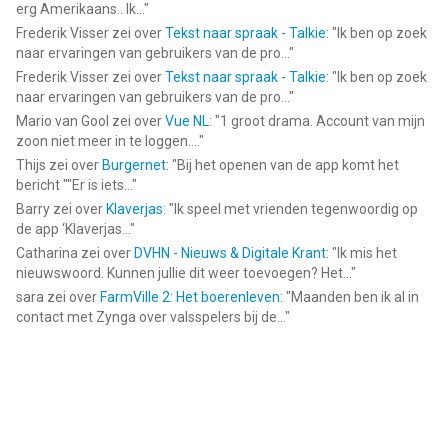
erg Amerikaans.. Ik...
"
Frederik Visser
zei over
Tekst naar spraak - Talkie
: "
Ik ben op zoek
naar ervaringen van gebruikers van de pro...
"
Frederik Visser
zei over
Tekst naar spraak - Talkie
: "
Ik ben op zoek
naar ervaringen van gebruikers van de pro...
"
Mario van Gool
zei over
Vue NL
: "
1 groot drama. Account van mijn
zoon niet meer in te loggen....
"
Thijs
zei over
Burgernet
: "
Bij het openen van de app komt het
bericht ""Er is iets...
"
Barry
zei over
Klaverjas
: "
Ik speel met vrienden tegenwoordig op
de app ‘Klaverjas...
"
Catharina
zei over
DVHN - Nieuws & Digitale Krant
: "
Ik mis het
nieuwswoord. Kunnen jullie dit weer toevoegen? Het...
"
sara
zei over
FarmVille 2: Het boerenleven
: "
Maanden ben ik al in
contact met Zynga over valsspelers bij de...
"