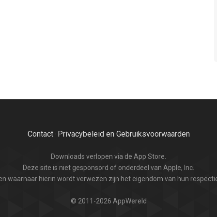
Contact
Privacybeleid en Gebruiksvoorwaarden
·
Downloads verlopen via de App Store.
Deze site is niet gesponsord of onderdeel van Apple, Inc.
n waarnaar hierin wordt verwezen zijn het eigendom van hun respectie
© 2011-2026 AppWereld