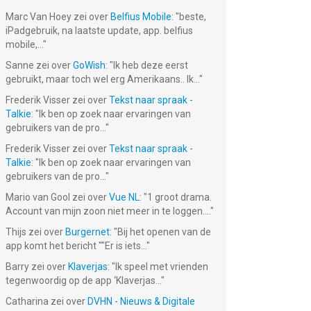
Marc Van Hoey
zei over
Belfius Mobile
: "
beste,
iPadgebruik, na laatste update, app. belfius
mobile,...
"
Sanne
zei over
GoWish
: "
Ik heb deze eerst
gebruikt, maar toch wel erg Amerikaans.. Ik...
"
Frederik Visser
zei over
Tekst naar spraak -
Talkie
: "
Ik ben op zoek naar ervaringen van
gebruikers van de pro...
"
Frederik Visser
zei over
Tekst naar spraak -
Talkie
: "
Ik ben op zoek naar ervaringen van
gebruikers van de pro...
"
Mario van Gool
zei over
Vue NL
: "
1 groot drama.
Account van mijn zoon niet meer in te loggen....
"
Thijs
zei over
Burgernet
: "
Bij het openen van de
app komt het bericht ""Er is iets...
"
Barry
zei over
Klaverjas
: "
Ik speel met vrienden
tegenwoordig op de app ‘Klaverjas...
"
Catharina
zei over
DVHN - Nieuws & Digitale