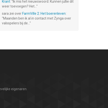
Krant
: "
Ik mis het nieuwswoord. Kunnen jullie dit
weer toevoegen? Het...
"
sara
zei over
FarmVille 2: Het boerenleven
:
"
Maanden ben ik al in contact met Zynga over
valsspelers bij de...
"
velijke eigenaren.