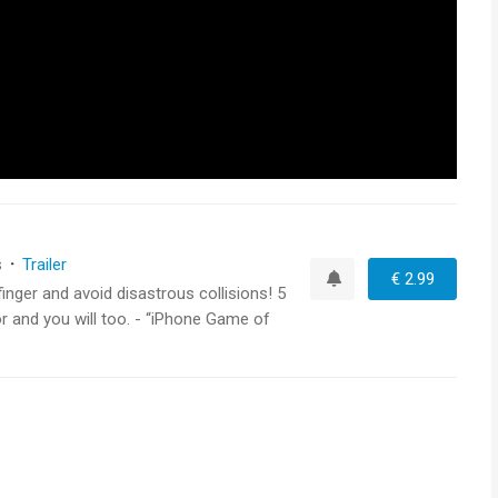
s
·
Trailer
€ 2.99
finger and avoid disastrous collisions! 5
Watchlist
or and you will too. - “iPhone Game of