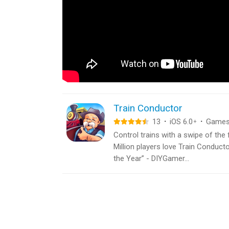
Train Conductor
13
·
iOS 6.0
·
Game
+
Control trains with a swipe of the 
Million players love Train Conduct
the Year” - DIYGamer...