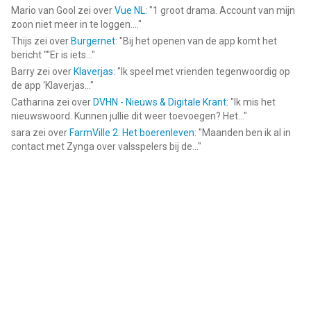
Mario van Gool
zei over
Vue NL
: "
1 groot drama. Account van mijn
zoon niet meer in te loggen....
"
Thijs
zei over
Burgernet
: "
Bij het openen van de app komt het
bericht ""Er is iets...
"
Barry
zei over
Klaverjas
: "
Ik speel met vrienden tegenwoordig op
de app ‘Klaverjas...
"
Catharina
zei over
DVHN - Nieuws & Digitale Krant
: "
Ik mis het
nieuwswoord. Kunnen jullie dit weer toevoegen? Het...
"
sara
zei over
FarmVille 2: Het boerenleven
: "
Maanden ben ik al in
contact met Zynga over valsspelers bij de...
"