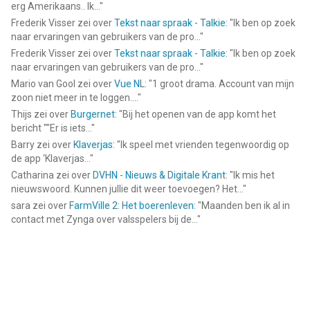
erg Amerikaans.. Ik...
"
Frederik Visser
zei over
Tekst naar spraak - Talkie
: "
Ik ben op zoek
naar ervaringen van gebruikers van de pro...
"
Frederik Visser
zei over
Tekst naar spraak - Talkie
: "
Ik ben op zoek
naar ervaringen van gebruikers van de pro...
"
Mario van Gool
zei over
Vue NL
: "
1 groot drama. Account van mijn
zoon niet meer in te loggen....
"
Thijs
zei over
Burgernet
: "
Bij het openen van de app komt het
bericht ""Er is iets...
"
Barry
zei over
Klaverjas
: "
Ik speel met vrienden tegenwoordig op
de app ‘Klaverjas...
"
Catharina
zei over
DVHN - Nieuws & Digitale Krant
: "
Ik mis het
nieuwswoord. Kunnen jullie dit weer toevoegen? Het...
"
sara
zei over
FarmVille 2: Het boerenleven
: "
Maanden ben ik al in
contact met Zynga over valsspelers bij de...
"