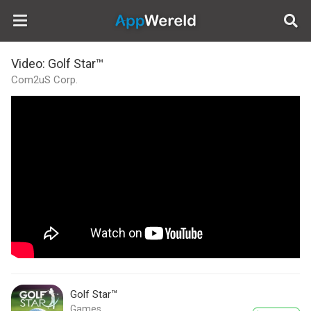
AppWereld
Video: Golf Star™
Com2uS Corp.
Golf Star™
Games