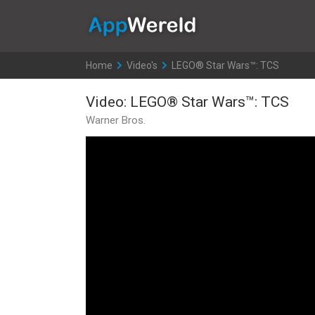
AppWereld
Home
>
Video's
>
LEGO® Star Wars™: TCS
Video: LEGO® Star Wars™: TCS
Warner Bros.