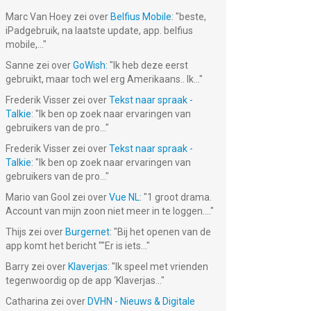
Marc Van Hoey
zei over
Belfius Mobile
: "
beste,
iPadgebruik, na laatste update, app. belfius
mobile,...
"
Sanne
zei over
GoWish
: "
Ik heb deze eerst
gebruikt, maar toch wel erg Amerikaans.. Ik...
"
Frederik Visser
zei over
Tekst naar spraak -
Talkie
: "
Ik ben op zoek naar ervaringen van
gebruikers van de pro...
"
Frederik Visser
zei over
Tekst naar spraak -
Talkie
: "
Ik ben op zoek naar ervaringen van
gebruikers van de pro...
"
Mario van Gool
zei over
Vue NL
: "
1 groot drama.
Account van mijn zoon niet meer in te loggen....
"
Thijs
zei over
Burgernet
: "
Bij het openen van de
app komt het bericht ""Er is iets...
"
Barry
zei over
Klaverjas
: "
Ik speel met vrienden
tegenwoordig op de app ‘Klaverjas...
"
Catharina
zei over
DVHN - Nieuws & Digitale