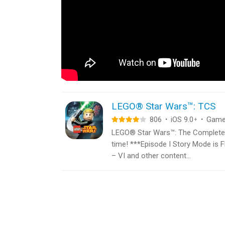
LEGO® Star Wars™: TCS
806
·
iOS 9.0
·
Gam
+
LEGO® Star Wars™: The Complete Sa
time! ***Episode I Story Mode is F
– VI and other content...