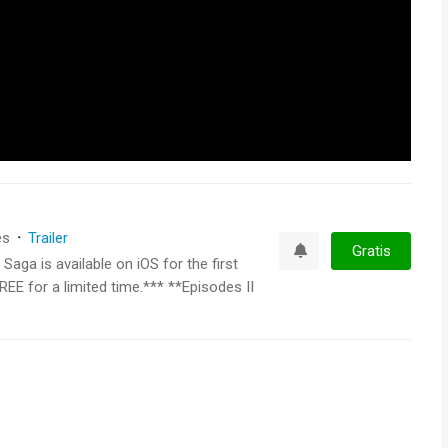
es
·
Trailer
Gratis
ga is available on iOS for the first
Watchlist
REE for a limited time.*** **Episodes II