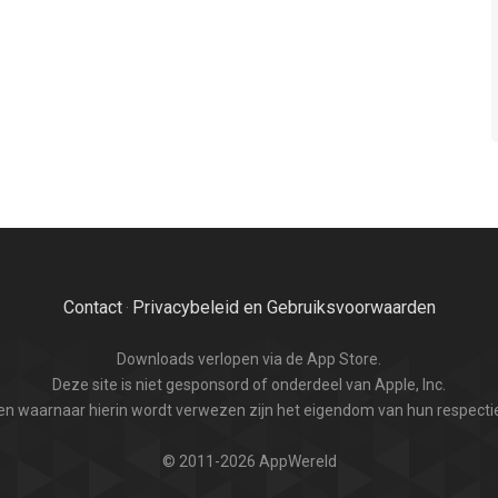
Contact
Privacybeleid en Gebruiksvoorwaarden
·
Downloads verlopen via de App Store.
Deze site is niet gesponsord of onderdeel van Apple, Inc.
n waarnaar hierin wordt verwezen zijn het eigendom van hun respectie
© 2011-2026 AppWereld