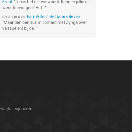
Krant
: "
Ik mis het nieuwswoord. Kunnen jullie dit
weer toevoegen? Het...
"
sara
zei over
FarmVille 2: Het boerenleven
:
"
Maanden ben ik al in contact met Zynga over
valsspelers bij de...
"
velijke eigenaren.