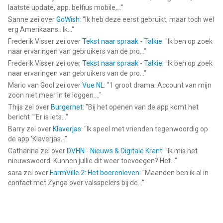
laatste update, app. belfius mobile,...
"
Sanne
zei over
GoWish
: "
Ik heb deze eerst gebruikt, maar toch wel
erg Amerikaans.. Ik...
"
Frederik Visser
zei over
Tekst naar spraak - Talkie
: "
Ik ben op zoek
naar ervaringen van gebruikers van de pro...
"
Frederik Visser
zei over
Tekst naar spraak - Talkie
: "
Ik ben op zoek
naar ervaringen van gebruikers van de pro...
"
Mario van Gool
zei over
Vue NL
: "
1 groot drama. Account van mijn
zoon niet meer in te loggen....
"
Thijs
zei over
Burgernet
: "
Bij het openen van de app komt het
bericht ""Er is iets...
"
Barry
zei over
Klaverjas
: "
Ik speel met vrienden tegenwoordig op
de app ‘Klaverjas...
"
Catharina
zei over
DVHN - Nieuws & Digitale Krant
: "
Ik mis het
nieuwswoord. Kunnen jullie dit weer toevoegen? Het...
"
sara
zei over
FarmVille 2: Het boerenleven
: "
Maanden ben ik al in
contact met Zynga over valsspelers bij de...
"