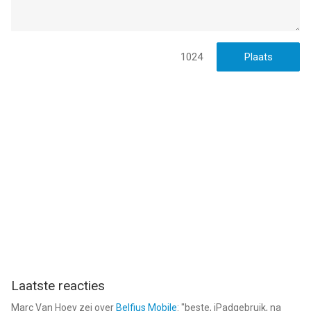
Facebook: facebook.com/MagisterApp
Instagram: @magisterapp_games
Vragen? Schrijf ons op info@magisterapp.com
1024
--
Panda: Kleuren voor Kinderen van MagisterApp is een app voor
iPhone, iPad en iPod touch met iOS versie 13.0 of hoger,
geschikt bevonden voor gebruikers met leeftijden vanaf
4 jaar
.
Informatie voor Panda: Kleuren voor Kinderenis het laatst
vergeleken op 7 Aug om 08:27.
Laatste reacties
Marc Van Hoey
zei over
Belfius Mobile
: "
beste, iPadgebruik, na