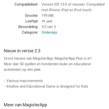
Compatibiliteit:
Vereist iOS 13.0 of nieuwer. Compatibel
Onze kleurpuzzels zijn educatief en kindvriendelijk:
met iPhone, iPad en iPod touch.
Grootte:
199 MB
- Ontwikkelen creativiteit en verbeelding
Leeftijd:
4+ jaar
- Bevorderen hand-oog coördinatie
Beoordeling:
4.3
van 5
- Verbeteren zintuiglijke vaardigheden
Categorie:
Onderwijs
- Stimuleren de artistieke nieuwsgierigheid van kinderen
- Moedigen spelen tussen ouders en kinderen aan
Nieuw in versie 2.3
_ _ _ Abonnementsdetails _ _ _
Groot nieuws van MagisterApp: MagisterApp Plus is er!
Meer dan 50 spellen en honderden leuke en educatieve
- Het downloaden van de applicatie is gratis, wat je toelaat om
activiteiten op één plek.
sommige spellen voor altijd te spelen.
- Het maandelijkse en jaarlijkse abonnement omvat een
- Various improvements
proefperiode van 7 dagen. Na de proefperiode kun je kiezen of
- Intuitive and Educational Game is designed for Kids
je het abonnement wilt voortzetten en spelen met alle
kleurpuzzels, of terugkeren naar de gratis versie.
- Wijzigingen of annuleringen zijn op elk moment mogelijk
zonder bijkomende kosten.
Meer van MagisterApp