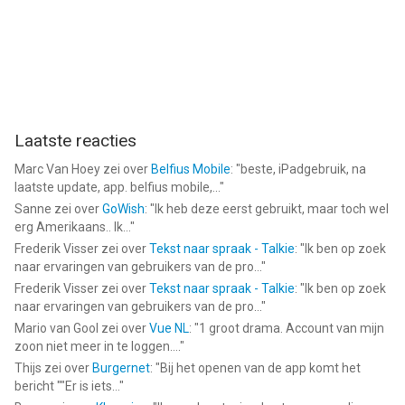
Laatste reacties
Marc Van Hoey
zei over
Belfius Mobile
: "
beste, iPadgebruik, na
laatste update, app. belfius mobile,...
"
Sanne
zei over
GoWish
: "
Ik heb deze eerst gebruikt, maar toch wel
erg Amerikaans.. Ik...
"
Frederik Visser
zei over
Tekst naar spraak - Talkie
: "
Ik ben op zoek
naar ervaringen van gebruikers van de pro...
"
Frederik Visser
zei over
Tekst naar spraak - Talkie
: "
Ik ben op zoek
naar ervaringen van gebruikers van de pro...
"
Mario van Gool
zei over
Vue NL
: "
1 groot drama. Account van mijn
zoon niet meer in te loggen....
"
Thijs
zei over
Burgernet
: "
Bij het openen van de app komt het
bericht ""Er is iets...
"