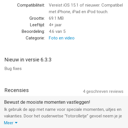
- You always have your disposable camera with you.
Compatibiliteit:
Vereist iOS 15.1 of nieuwer. Compatibel
- Sustainable variant of the disposable camera.
met iPhone, iPad en iPod touch.
- Receive beautifully printed analog photos, hassle-free.
Grootte:
69.1 MB
- Skip the store visits—your photos come to you!
Leeftijd:
4+ jaar
- No need to worry about buying new rolls; AnalogApp
Beoordeling:
4.6
van 5
automatically provides fresh ones.
Categorie:
Foto en video
- Say goodbye to the frustration of failed shots.
- You will also receive the photos digitally, after you receive the
photos physically.
Nieuw in versie 6.3.3
Bug fixes
Experience the timeless, old-school charm in every AnalogApp
photo.
--
Recensies
4
geschreven reviews
AnalogApp van AnalogApp B.V. is een app voor iPhone, iPad en
Bewust de mooiste momenten vastleggen!
iPod touch met iOS versie 15.1 of hoger, geschikt bevonden
Ik gebruik de app met name voor speciale momenten, uitjes en
voor gebruikers met leeftijden vanaf
4 jaar
.
vakanties. Door het ouderwetse “fotorolletje” gevoel neem je je
foto’s veel bewuster en belanden de foto’s niet meer tussen de
Meer