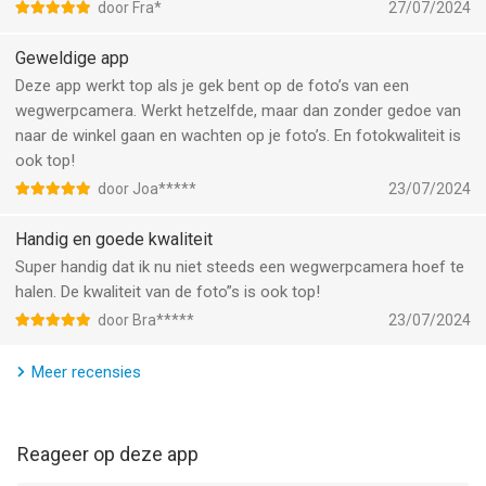
Informatie voor AnalogAppis het laatst vergeleken op 9 Aug
duizenden andere afbeeldingen op je telefoon, om er
door Fra*
27/07/2024
om 02:01.
vervolgens nooit meer naar te kijken. De fotokwaliteit die je
ontvangt is zoals je mag verwachten. Aanrader!
Geweldige app
Deze app werkt top als je gek bent op de foto’s van een
wegwerpcamera. Werkt hetzelfde, maar dan zonder gedoe van
naar de winkel gaan en wachten op je foto’s. En fotokwaliteit is
ook top!
door Joa*****
23/07/2024
Handig en goede kwaliteit
Super handig dat ik nu niet steeds een wegwerpcamera hoef te
halen. De kwaliteit van de foto”s is ook top!
door Bra*****
23/07/2024
Meer recensies
Reageer op deze app