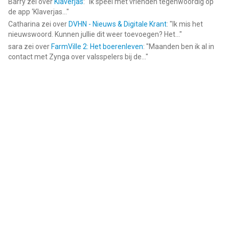
Barry
zei over
Klaverjas
: "
Ik speel met vrienden tegenwoordig op
de app ‘Klaverjas...
"
Catharina
zei over
DVHN - Nieuws & Digitale Krant
: "
Ik mis het
nieuwswoord. Kunnen jullie dit weer toevoegen? Het...
"
sara
zei over
FarmVille 2: Het boerenleven
: "
Maanden ben ik al in
contact met Zynga over valsspelers bij de...
"