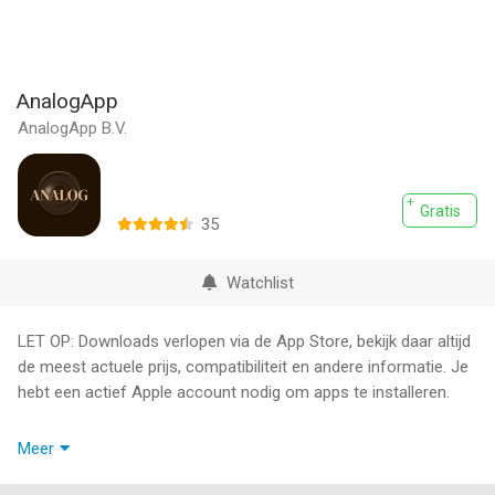
AnalogApp
AnalogApp B.V.
Gratis
35
Watchlist
LET OP: Downloads verlopen via de App Store, bekijk daar altijd
de meest actuele prijs, compatibiliteit en andere informatie. Je
hebt een actief Apple account nodig om apps te installeren.
Step into a world of magical moments with AnalogApp,
Meer
blending the charm of disposable cameras seamlessly into
your iPhone experience. Every snapshot is a unique