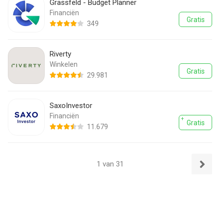
Grassfeld - Budget Planner
Financiën
Gratis
349
Riverty
Winkelen
Gratis
29.981
SaxoInvestor
Financiën
Gratis
11.679
1 van 31
Volgend