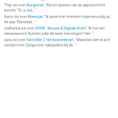
Thijs
zei over
Burgernet
: "
Bij het openen van de app komt het
bericht ""Er is iets...
"
Barry
zei over
Klaverjas
: "
Ik speel met vrienden tegenwoordig op
de app ‘Klaverjas...
"
Catharina
zei over
DVHN - Nieuws & Digitale Krant
: "
Ik mis het
nieuwswoord. Kunnen jullie dit weer toevoegen? Het...
"
sara
zei over
FarmVille 2: Het boerenleven
: "
Maanden ben ik al in
contact met Zynga over valsspelers bij de...
"