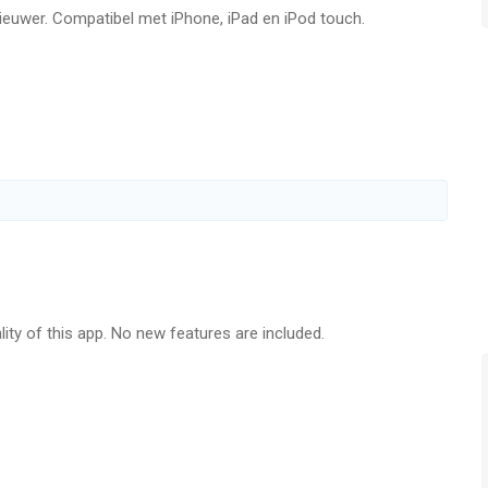
nieuwer. Compatibel met iPhone, iPad en iPod touch.
r iPhone, iPad en iPod touch met iOS versie 7.0 of hoger,
n vanaf
9 jaar
.
geleken op 7 Aug om 17:31.
ity of this app. No new features are included.