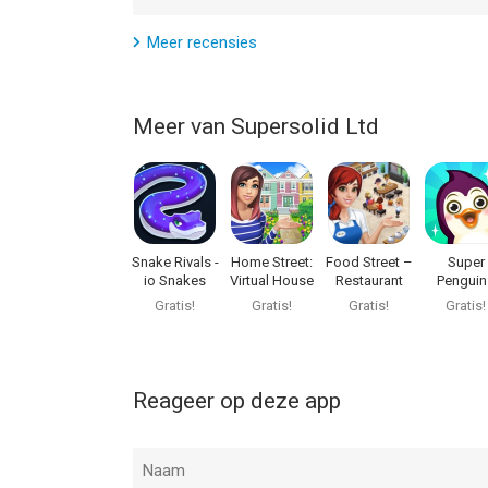
Meer recensies
Meer van Supersolid Ltd
Snake Rivals -
Home Street:
Food Street –
Super
io Snakes
Virtual House
Restaurant
Penguin
Games
Sim
Game
Gratis!
Gratis!
Gratis!
Gratis!
Reageer op deze app