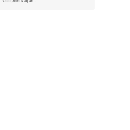
valsspelers bij de...
"