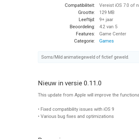
Compatibiliteit:
Vereist iOS 7.0 of 
--
Grootte:
129 MB
Leeftijd:
9+ jaar
Adventure Town van Supersolid Ltd is een app voo
Beoordeling:
4.2
van 5
geschikt bevonden voor gebruikers met leeftijde
Features:
Game Center
Categorie:
Games
Informatie voor Adventure Townis het laatst ver
Soms/Mild animatiegeweld of fictief geweld.
Nieuw in versie 0.11.0
This update from Apple will improve the functional
• Fixed compatibility issues with iOS 9
• Various bug fixes and optimizations