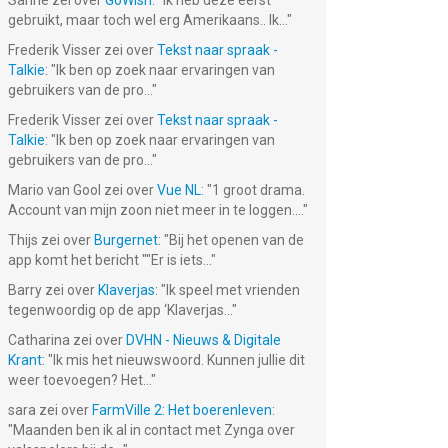
Sanne
zei over
GoWish
: "
Ik heb deze eerst
gebruikt, maar toch wel erg Amerikaans.. Ik...
"
Frederik Visser
zei over
Tekst naar spraak -
Talkie
: "
Ik ben op zoek naar ervaringen van
gebruikers van de pro...
"
Frederik Visser
zei over
Tekst naar spraak -
Talkie
: "
Ik ben op zoek naar ervaringen van
gebruikers van de pro...
"
Mario van Gool
zei over
Vue NL
: "
1 groot drama.
Account van mijn zoon niet meer in te loggen....
"
Thijs
zei over
Burgernet
: "
Bij het openen van de
app komt het bericht ""Er is iets...
"
Barry
zei over
Klaverjas
: "
Ik speel met vrienden
tegenwoordig op de app ‘Klaverjas...
"
Catharina
zei over
DVHN - Nieuws & Digitale
Krant
: "
Ik mis het nieuwswoord. Kunnen jullie dit
weer toevoegen? Het...
"
sara
zei over
FarmVille 2: Het boerenleven
:
"
Maanden ben ik al in contact met Zynga over