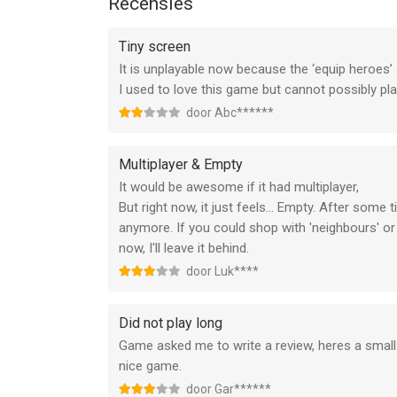
Recensies
Tiny screen
It is unplayable now because the ‘equip heroes’ an
I used to love this game but cannot possibly play
door Abc******
Multiplayer & Empty
It would be awesome if it had multiplayer,
But right now, it just feels... Empty. After some 
anymore. If you could shop with 'neighbours' or 
now, I'll leave it behind.
door Luk****
Did not play long
Game asked me to write a review, heres a small on
nice game.
door Gar******