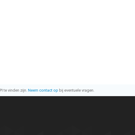
I te vinden zijn.
Neem contact op
bij eventuele vragen.