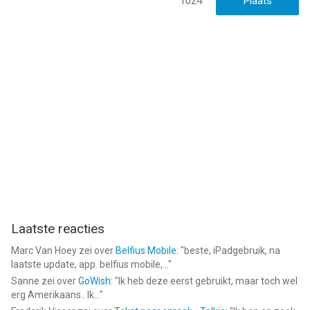
1024
Laatste reacties
Marc Van Hoey
zei over
Belfius Mobile
: "
beste, iPadgebruik, na
laatste update, app. belfius mobile,...
"
Sanne
zei over
GoWish
: "
Ik heb deze eerst gebruikt, maar toch wel
erg Amerikaans.. Ik...
"