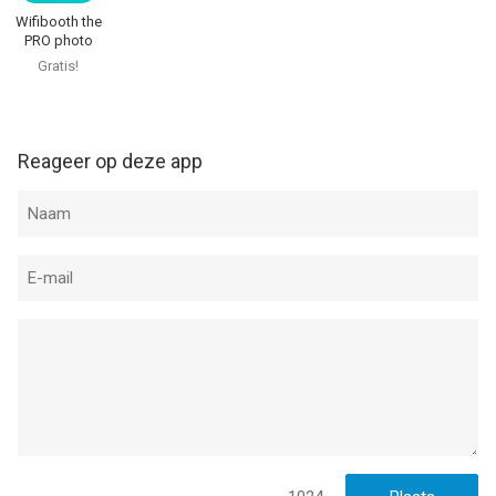
Wifibooth the
PRO photo
booth
Gratis!
Reageer op deze app