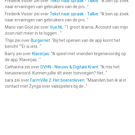
Frederik Visser
zei over
Tekst naar spraak - Talkie
: "
Ik ben op zoek
naar ervaringen van gebruikers van de pro...
"
Frederik Visser
zei over
Tekst naar spraak - Talkie
: "
Ik ben op zoek
naar ervaringen van gebruikers van de pro...
"
Mario van Gool
zei over
Vue NL
: "
1 groot drama. Account van mijn
zoon niet meer in te loggen....
"
Thijs
zei over
Burgernet
: "
Bij het openen van de app komt het
bericht ""Er is iets...
"
Barry
zei over
Klaverjas
: "
Ik speel met vrienden tegenwoordig op
de app ‘Klaverjas...
"
Catharina
zei over
DVHN - Nieuws & Digitale Krant
: "
Ik mis het
nieuwswoord. Kunnen jullie dit weer toevoegen? Het...
"
sara
zei over
FarmVille 2: Het boerenleven
: "
Maanden ben ik al in
contact met Zynga over valsspelers bij de...
"