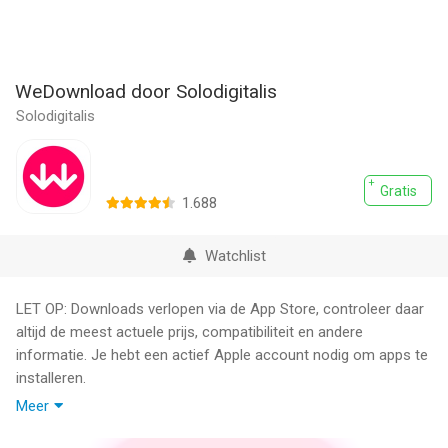
WeDownload door Solodigitalis
Solodigitalis
Gratis
1.688
Watchlist
LET OP: Downloads verlopen via de App Store, controleer daar
altijd de meest actuele prijs, compatibiliteit en andere
informatie. Je hebt een actief Apple account nodig om apps te
installeren.
Meer
Deze app is geschreven en onderhouden door Solodigitalis.
WeDownload en Solodigitalis zijn op geen enkele manier