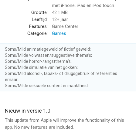
+ Pumping retro tunes by Matt Creamer (Slayin)
met iPhone, iPad en iPod touch.
+ Worldwide leaderboards and achievements
Grootte:
42.1 MB
Leeftijd:
12+ jaar
--
Features:
Game Center
Categorie:
Games
Treasure Buster van FDG Entertainment GmbH & Co.KG is een
app voor iPhone, iPad en iPod touch met iOS versie 7.0 of
Soms/Mild animatiegeweld of fictief geweld;
hoger, geschikt bevonden voor gebruikers met leeftijden vanaf
Soms/Milde volwassen/suggestieve thema’s;
12 jaar
.
Soms/Milde horror-/angstthema’s;
Soms/Milde simulatie van het gokken;
Informatie voor Treasure Busteris het laatst vergeleken op 8
Soms/Mild alcohol-, tabaks- of drugsgebruik of referenties
ernaar;
Aug om 06:12.
Soms/Milde seksuele content en naaktheid.
Nieuw in versie 1.0
This update from Apple will improve the functionality of this
app. No new features are included.