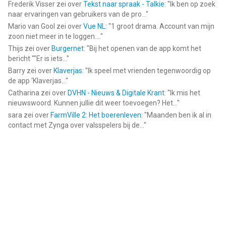
Frederik Visser
zei over
Tekst naar spraak - Talkie
: "
Ik ben op zoek
naar ervaringen van gebruikers van de pro...
"
Mario van Gool
zei over
Vue NL
: "
1 groot drama. Account van mijn
zoon niet meer in te loggen....
"
Thijs
zei over
Burgernet
: "
Bij het openen van de app komt het
bericht ""Er is iets...
"
Barry
zei over
Klaverjas
: "
Ik speel met vrienden tegenwoordig op
de app ‘Klaverjas...
"
Catharina
zei over
DVHN - Nieuws & Digitale Krant
: "
Ik mis het
nieuwswoord. Kunnen jullie dit weer toevoegen? Het...
"
sara
zei over
FarmVille 2: Het boerenleven
: "
Maanden ben ik al in
contact met Zynga over valsspelers bij de...
"