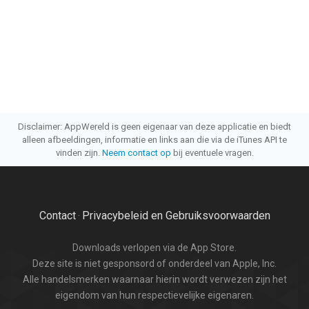
Disclaimer: AppWereld is geen eigenaar van deze applicatie en biedt
alleen afbeeldingen, informatie en links aan die via de iTunes API te
vinden zijn.
Neem contact op
bij eventuele vragen.
Contact
Privacybeleid en Gebruiksvoorwaarden
·
Downloads verlopen via de App Store.
Deze site is niet gesponsord of onderdeel van Apple, Inc.
Alle handelsmerken waarnaar hierin wordt verwezen zijn het
eigendom van hun respectievelijke eigenaren.