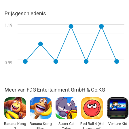
Prijsgeschiedenis
1.19
0.99
Meer van FDG Entertainment GmbH & Co.KG
Banana Kong
Banana Kong
Super Cat
Red Ball 4 (Ad
Venture Kid
2
Blast
Tales
Supported)