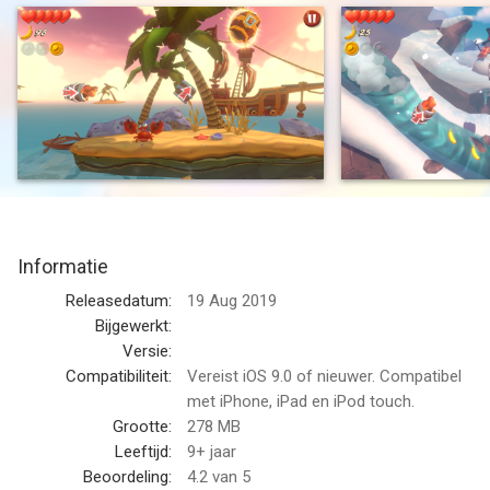
Hop into your barrel cannon and take off for an explosive
journey to an all-new world beyond the jungle. Feast your eyes
on colorful console quality 3D graphics but don't miss all the
delicious bananas! Travelling makes Kong hungry. Be prepared
to go on various rescue missions when your animal friends get
kidnapped and show the bad guys who's the 'King of the
Jungle'!
Need a rest? You can always take a break and return to your
awesome jungle hut for a kickback with your friends. Find
Informatie
Bonus Coins hidden in each level to unlock special
customization items: How about some cozy carpets or stylish
Releasedatum:
19 Aug 2019
hats?
Bijgewerkt:
Versie:
How to play:
Compatibiliteit:
Vereist iOS 9.0 of nieuwer. Compatibel
met iPhone, iPad en iPod touch.
- Tap the screen to blast off Kong from barrel to barrel. Timing
Grootte:
278 MB
is everything!
Leeftijd:
9+ jaar
- Make use of the environment to safely guide Kong through
Beoordeling:
4.2
van 5