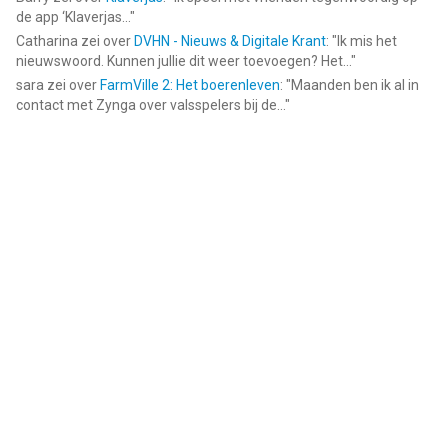
de app ‘Klaverjas...
"
Catharina
zei over
DVHN - Nieuws & Digitale Krant
: "
Ik mis het
nieuwswoord. Kunnen jullie dit weer toevoegen? Het...
"
sara
zei over
FarmVille 2: Het boerenleven
: "
Maanden ben ik al in
contact met Zynga over valsspelers bij de...
"