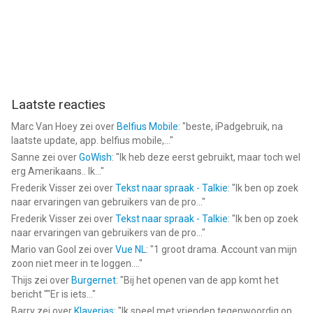
Laatste reacties
Marc Van Hoey
zei over
Belfius Mobile
: "
beste, iPadgebruik, na
laatste update, app. belfius mobile,...
"
Sanne
zei over
GoWish
: "
Ik heb deze eerst gebruikt, maar toch wel
erg Amerikaans.. Ik...
"
Frederik Visser
zei over
Tekst naar spraak - Talkie
: "
Ik ben op zoek
naar ervaringen van gebruikers van de pro...
"
Frederik Visser
zei over
Tekst naar spraak - Talkie
: "
Ik ben op zoek
naar ervaringen van gebruikers van de pro...
"
Mario van Gool
zei over
Vue NL
: "
1 groot drama. Account van mijn
zoon niet meer in te loggen....
"
Thijs
zei over
Burgernet
: "
Bij het openen van de app komt het
bericht ""Er is iets...
"
Barry
zei over
Klaverjas
: "
Ik speel met vrienden tegenwoordig op