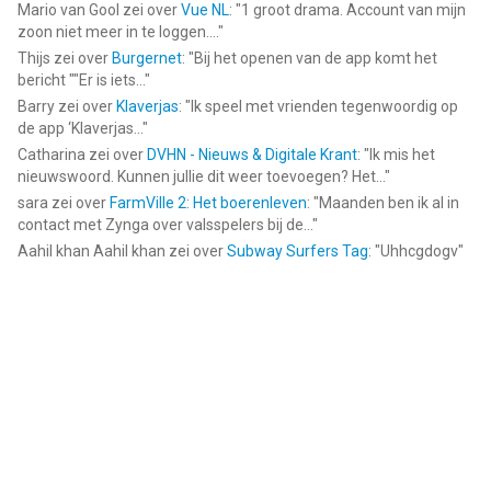
Mario van Gool
zei over
Vue NL
: "
1 groot drama. Account van mijn
zoon niet meer in te loggen....
"
Thijs
zei over
Burgernet
: "
Bij het openen van de app komt het
bericht ""Er is iets...
"
Barry
zei over
Klaverjas
: "
Ik speel met vrienden tegenwoordig op
de app ‘Klaverjas...
"
Catharina
zei over
DVHN - Nieuws & Digitale Krant
: "
Ik mis het
nieuwswoord. Kunnen jullie dit weer toevoegen? Het...
"
sara
zei over
FarmVille 2: Het boerenleven
: "
Maanden ben ik al in
contact met Zynga over valsspelers bij de...
"
Aahil khan Aahil khan
zei over
Subway Surfers Tag
: "
Uhhcgdogv
"