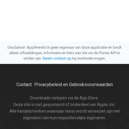
Disclaimer: AppWereld is geen eigenaar van deze applicatie en biedt
alleen afbeeldingen, informatie en links aan die via de iTunes API te
vinden zijn.
Neem contact op
bij eventuele vragen.
Contact
Privacybeleid en Gebruiksvoorwaarden
·
Downloads verlopen via de App Store.
Deze site is niet gesponsord of onderdeel van Apple, Inc.
Alle handelsmerken waarnaar hierin wordt verwezen zijn het
eigendom van hun respectievelijke eigenaren.