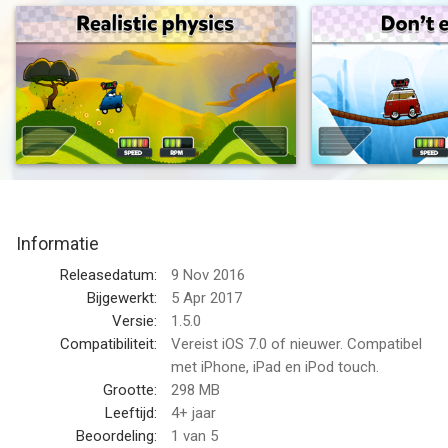
landscapes: from the nice calm country, to bumpy canyons,
slippery icebergs and many more.
- BEAUTIFUL TO SEE: immerse yourself in a colored, hand-
drawn world playing many funny and unique cars, each one
with different strenghts and weak points!
- AROUND THE WORLD: play on many beautiful tracks, travel
around different world locations and give your best to reach
the end of the circuit!
Informatie
- REALISTIC PHYSICS: power up your cars by upgrading
Releasedatum:
9 Nov 2016
components and have fun jumping between hills and doing
Bijgewerkt:
5 Apr 2017
flips!
Versie:
1.5.0
Compatibiliteit:
Vereist iOS 7.0 of nieuwer. Compatibel
- GEAR UP: collect coins and use them to improve your car's
met iPhone, iPad en iPod touch.
stability, traction, wheels and motor! Make them more powerful
Grootte:
298 MB
to beat your record.
Leeftijd:
4+ jaar
Beoordeling:
1
van 5