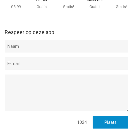
Informatie voor Time Bomb Raceis het laatst vergeleken op 6
€ 3.99
Gratis!
Gratis!
Gratis!
Gratis!
Do you like Time Bomb Race? Rate us after every update!
Aug om 04:17.
Reageer op deze app
1024