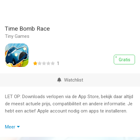
Time Bomb Race
Tiny Games
Gratis
1
Watchlist
LET OP: Downloads verlopen via de App Store, bekijk daar altijd
de meest actuele prijs, compatibiliteit en andere informatie. Je
hebt een actief Apple account nodig om apps te installeren.
Help Tiny Wheels and its friends to survive as long as they can.
Meer
Imagine waking up with a bomb on their head and knowing only
they have to run as fast as they can! Travel through many