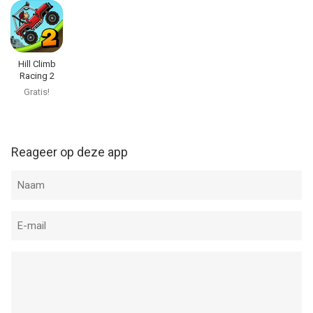
voor gebruikers met leeftijden vanaf
12 jaar
.
Informatie voor Hill Climb Racingis het laatst vergeleken op 8
Aug om 07:58.
Hill Climb
Racing 2
Gratis!
Reageer op deze app