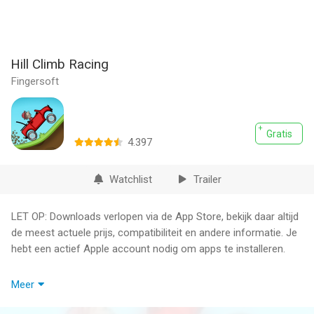
Hill Climb Racing
Fingersoft
Gratis
4.397
Watchlist
Trailer
LET OP: Downloads verlopen via de App Store, bekijk daar altijd
de meest actuele prijs, compatibiliteit en andere informatie. Je
hebt een actief Apple account nodig om apps te installeren.
Speel het originele, klassieke Hill Climb Racing! Race de heuvel
Meer
op in deze op fysica gebaseerde racegame!