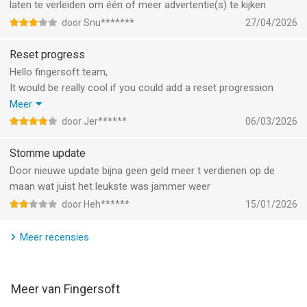
vindt, plus eventuele problemen die je met de game hebt. Stuur
laten te verleiden om één of meer advertentie(s) te kijken
een mail naar support@fingersoft.com en vermeld het merk en
door Snu*******
27/04/2026
model van je apparaat.
Reset progress
Volg ons:
Hello fingersoft team,
* Facebook: https://www.facebook.com/Fingersoft
It would be really cool if you could add a reset progression
* X: https://twitter.com/HCR_Official_
button to the game, because I wanted to reset my progress but
Meer
* Website: https://www.fingersoft.com
removing the app and reinstalling it didn’t work. I tried to delete
door Jer******
06/03/2026
* Instagram:
the data from iCloud but it also didn’t work.
https://www.instagram.com/hillclimbracing_official
Greetings Jérôme
Stomme update
* Discord: https://discord.com/invite/fingersoft
Door nieuwe update bijna geen geld meer t verdienen op de
* TikTok: https://www.tiktok.com/@hillclimbracing_game
maan wat juist het leukste was jammer weer
Gebruiksvoorwaarden: https://fingersoft.com/eula-web/
door Heh******
15/01/2026
Privacybeleid: https://fingersoft.com/privacy-policy/
Meer recensies
--
Hill Climb Racing van Fingersoft is een app voor iPhone, iPad en
Meer van Fingersoft
iPod touch met iOS versie 13.0 of hoger, geschikt bevonden