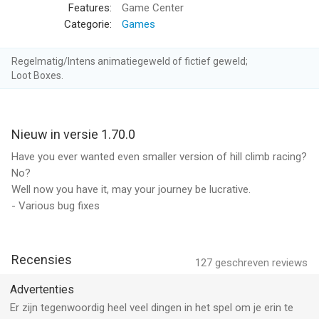
je voertuigen
Features:
Game Center
• Rijden - 25+ fases die letterlijk eindeloos zijn
Categorie:
Games
• Geoptimaliseerd - Speelt fijn op apparaten met hoge en lage
resolutie
Regelmatig/Intens animatiegeweld of fictief geweld;
• Garage - bouw en rij in je droomvoertuig met aangepaste
Loot Boxes.
onderdelen!
Voertuigen: Hill Climber, motocrossmotor, monstertruck,
Nieuw in versie 1.70.0
tractor, hippie auto, eenwieler, quad, toeristenbus, raceauto,
politieauto, ambulance, brandweerwagen, sneeuwkat, super
Have you ever wanted even smaller version of hill climb racing?
terreinwagen en nog veel meer!
No?
Well now you have it, may your journey be lucrative.
Hill Climb Racing is gratis om te spelen, maar er zijn optionele
- Various bug fixes
in-app aankopen beschikbaar.
Onthoud dat we je feedback altijd lezen en hard werken aan het
Recensies
127
geschreven reviews
samenstellen van nieuwe voertuigen, niveaus, onderdelen en
natuurlijk het fixen van bugs die je mogelijk tegenkomt. We
Advertenties
vinden het dan ook erg fijn als je meldt wat je wel en niet leuk
Er zijn tegenwoordig heel veel dingen in het spel om je erin te