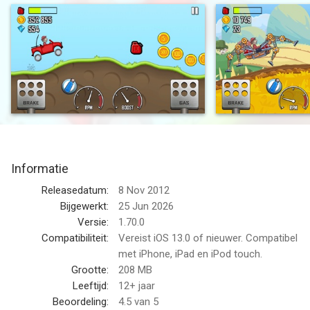
Maak kennis met Bill Newton, een jonge en veelbelovende
uphill-coureur. Hij staat op het punt op reis te gaan naar
plekken waar geen enkele rit ooit nog toe heeft geleid. Van
Ragnarok tot een kerncentrale, alle plekken zijn een racecircuit
voor Bill. Met weinig respect voor de natuurwetten rust Bill pas
als hij de hoogste heuvels op de maan heeft bedwongen!
Ga de uitdagingen in unieke heuvelachtige omgevingen aan met
heel veel verschillende auto's. Verdien bonussen voor listige
tricks en verzamel munten om je auto te upgraden en nog
Informatie
grotere afstanden af te leggen. Maar pas wel op - Bill is niet
meer zo robuust als toen hij jong was! En de tank van zijn oude
Releasedatum:
8 Nov 2012
vertrouwde grafbak is snel leeg.
Bijgewerkt:
25 Jun 2026
Versie:
1.70.0
Kenmerken:
Compatibiliteit:
Vereist iOS 13.0 of nieuwer. Compatibel
• Offline spelen - Speel wanneer en waar dan ook!
met iPhone, iPad en iPod touch.
• Voertuigen - Ontgrendel 30+ voertuigen en kies de beste voor
Grootte:
208 MB
jouw speelstijl
Leeftijd:
12+ jaar
• Upgrade - Verbeter de motor, ophanging, banden en 4WD van
Beoordeling:
4.5
van 5