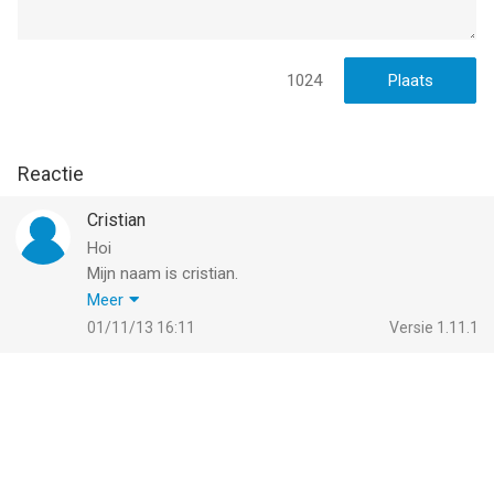
1024
Reactie
Cristian
Hoi
Mijn naam is cristian.
Mijn vraag is of jullie ook een keer, een 2de versie
Meer
maken?
01/11/13 16:11
Versie 1.11.1
Al vast bedank voor het mooie spel.
Ik ga hem nu direct downloaden!