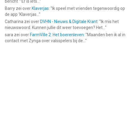
bericht ""Er is iets...
"
Barry
zei over
Klaverjas
: "
Ik speel met vrienden tegenwoordig op
de app ‘Klaverjas...
"
Catharina
zei over
DVHN - Nieuws & Digitale Krant
: "
Ik mis het
nieuwswoord. Kunnen jullie dit weer toevoegen? Het...
"
sara
zei over
FarmVille 2: Het boerenleven
: "
Maanden ben ik al in
contact met Zynga over valsspelers bij de...
"