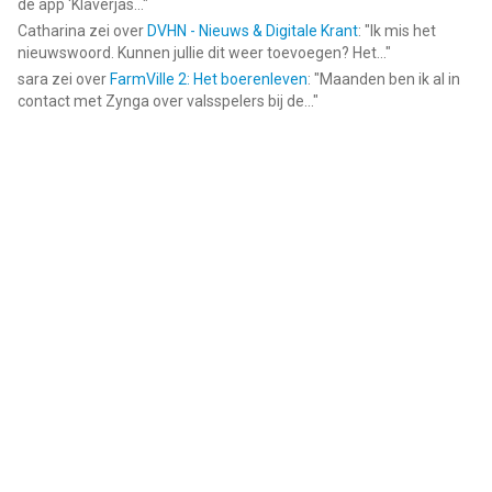
de app ‘Klaverjas...
"
Catharina
zei over
DVHN - Nieuws & Digitale Krant
: "
Ik mis het
nieuwswoord. Kunnen jullie dit weer toevoegen? Het...
"
sara
zei over
FarmVille 2: Het boerenleven
: "
Maanden ben ik al in
contact met Zynga over valsspelers bij de...
"