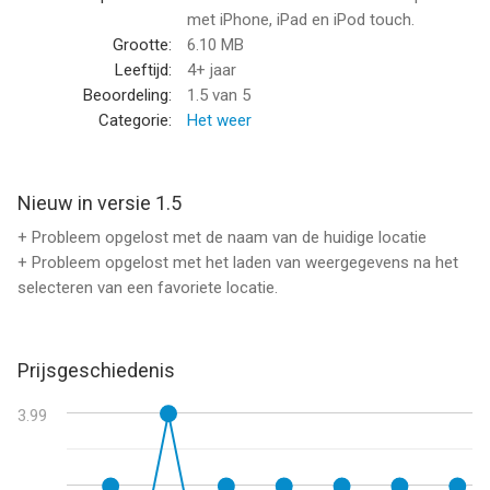
• De beste algoritme speciaal gemaakt voor de index THI
met iPhone, iPad en iPod touch.
• Weersomstandigheden
Grootte:
6.10 MB
• Buitentemperatuuraanduiding
Leeftijd:
4+ jaar
• Externe vocht indicator
Beoordeling:
1.5
van 5
• Indicator laatste data update
Categorie:
Het weer
• Temperatuur expressend in Celsius, Fahrenheit en Kelvin
• Uw GPS-locatie wordt gebruikt om de index te berekenen THI
• Bewaar favoriete locaties (onbeperkt)
Nieuw in versie 1.5
• Intuïtieve Graphics
+ Probleem opgelost met de naam van de huidige locatie
• Gemakkelijk te gebruiken
+ Probleem opgelost met het laden van weergegevens na het
selecteren van een favoriete locatie.
[ Compatibility ]
• Apparaten:
alle iPhone, iPad en iPod.
Prijsgeschiedenis
• iOS:
3.99
9.3 of hoger.