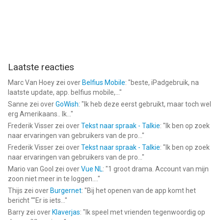
Laatste reacties
Marc Van Hoey
zei over
Belfius Mobile
: "
beste, iPadgebruik, na
laatste update, app. belfius mobile,...
"
Sanne
zei over
GoWish
: "
Ik heb deze eerst gebruikt, maar toch wel
erg Amerikaans.. Ik...
"
Frederik Visser
zei over
Tekst naar spraak - Talkie
: "
Ik ben op zoek
naar ervaringen van gebruikers van de pro...
"
Frederik Visser
zei over
Tekst naar spraak - Talkie
: "
Ik ben op zoek
naar ervaringen van gebruikers van de pro...
"
Mario van Gool
zei over
Vue NL
: "
1 groot drama. Account van mijn
zoon niet meer in te loggen....
"
Thijs
zei over
Burgernet
: "
Bij het openen van de app komt het
bericht ""Er is iets...
"
Barry
zei over
Klaverjas
: "
Ik speel met vrienden tegenwoordig op