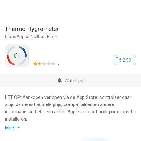
Thermo Hygrometer
LionsApp di Nallbati Elton
€ 2.99
2
Watchlist
LET OP: Aankopen verlopen via de App Store, controleer daar
altijd de meest actuele prijs, compatibiliteit en andere
informatie. Je hebt een actief Apple account nodig om apps te
installeren.
Meer
Thermisch comfort is dat bepaalde gemoedstoestand dat de
tevredenheid met de omgeving tot uitdrukking brengt.