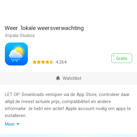
Weer ٞ lokale weersverwachting
Impala Studios
Gratis
4.264
Watchlist
LET OP: Downloads verlopen via de App Store, controleer daar
altijd de meest actuele prijs, compatibiliteit en andere
informatie. Je hebt een actief Apple account nodig om apps te
installeren.
Meer
Het weer is er altijd! Bekijk de weersvoorspelling op elke locatie,
tot 10 dagen vooruit. Mis geen details zoals bijvoorbeeld de