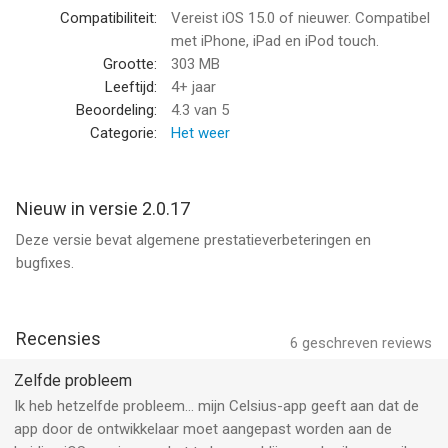
gegevens worden elke vijftien tot zestig minuten ververst.
Compatibiliteit:
Vereist iOS 15.0 of nieuwer. Compatibel
met iPhone, iPad en iPod touch.
HUIDIGE LOCATIE
Grootte:
303 MB
Uw huidige locatie wordt toegevoegd via de gegevens van uw
Leeftijd:
4+ jaar
GPS van uw apparaat, zodat we u een nauwkeurige
Beoordeling:
4.3
van 5
voorspelling kunnen geven. Omdat uw privacy belangrijk is,
Categorie:
Het weer
gebruiken we uw privégegevens NIET.
>> Heeft u vragen?
Nieuw in versie 2.0.17
Kijk of de antwoorden beschikbaar zijn in de veelgestelde
Deze versie bevat algemene prestatieverbeteringen en
vragen in de app-instellingen.
bugfixes.
Ons ondersteuningsteam staat voor u klaar en helpt u graag
verder via support@impalastudios.com!
VOLG ORKANEN*
Recensies
6
geschreven reviews
Blijf op de hoogte van de ontwikkeling van de orkaan, het
voorspelde pad (en veranderingen daarvan), windsnelheid,
Zelfde probleem
windkwadranten en nog veel meer. Onze intuïtieve radar geeft
Ik heb hetzelfde probleem… mijn Celsius-app geeft aan dat de
de orkaanbeweging op een perfect zichtbare en begrijpelijke
app door de ontwikkelaar moet aangepast worden aan de