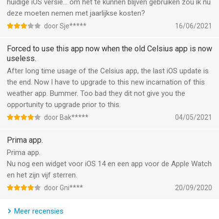
manier weer.
huidige iOS versie… om het te kunnen blijven gebruiken zou ik nu
*Weergave van actieve orkanen, tropische stormen, zware
deze moeten nemen met jaarlijkse kosten?
stormen en tornado's maken deel uit van het Premium-
door Sje*****
16/06/2021
abonnement.
Forced to use this app now when the old Celsius app is now
RADARKAART: Satellietweergave & getoonde tijdsperiode
useless.
Op de radarkaart is er een zwevende knop aan de rechterkant
After long time usage of the Celsius app, the last iOS update is
die een klein menu opent wanneer erop wordt getikt. In dit
the end. Now I have to upgrade to this new incarnation of this
menu staat een afbeelding van een satelliet, die u kunt
weather app. Bummer. Too bad they dit not give you the
indrukken om te wisselen tussen de satellietweergave en de
opportunity to upgrade prior to this.
standaardkaartweergave.
door Bak*****
04/05/2021
U kunt de tijdsperiode voor de regenlaag die op de radarkaart
Prima app.
wordt weergegeven, aanpassen in het menu Instellingen. Hier
Prima app.
kun je het gedeelte 'Regenlaag' vinden en het 'Aantal frames in
Nu nog een widget voor iOS 14 en een app voor de Apple Watch
het verleden' en 'aantal frames in de toekomst' aanpassen. Elk
en het zijn vijf sterren.
frame vertegenwoordigt 15 minuten en alle gebruikers kunnen
door Gni****
20/09/2020
het instellen tot 6 frames in het verleden en 2 frames in de
toekomst.
Meer recensies
*Toon tot 8 frames in het verleden en 4 frames in de toekomst