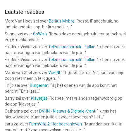
Laatste reacties
Marc Van Hoey
zei over
Belfius Mobile
: "
beste, iPadgebruik, na
laatste update, app. belfius mobile,...
"
Sanne
zei over
GoWish
: "
Ik heb deze eerst gebruikt, maar toch wel
erg Amerikaans.. Ik...
"
Frederik Visser
zei over
Tekst naar spraak - Talkie
: "
Ik ben op zoek
naar ervaringen van gebruikers van de pro...
"
Frederik Visser
zei over
Tekst naar spraak - Talkie
: "
Ik ben op zoek
naar ervaringen van gebruikers van de pro...
"
Mario van Gool
zei over
Vue NL
: "
1 groot drama. Account van mijn
zoon niet meer in te loggen....
"
Thijs
zei over
Burgernet
: "
Bij het openen van de app komt het
bericht ""Er is iets...
"
Barry
zei over
Klaverjas
: "
Ik speel met vrienden tegenwoordig op
de app ‘Klaverjas...
"
Catharina
zei over
DVHN - Nieuws & Digitale Krant
: "
Ik mis het
nieuwswoord. Kunnen jullie dit weer toevoegen? Het...
"
sara
zei over
FarmVille 2: Het boerenleven
: "
Maanden ben ik al in
contact met Zynga over valsspelers bij de...
"