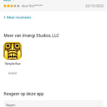
Meer
So if im listening to music while playing the game, it keeps
door Rot*****
22/10/2022
playing the audio effects of the map i’m on straight through my
song
Meer recensies
Meer van Imangi Studios, LLC
Temple Run
Gratis!
Reageer op deze app