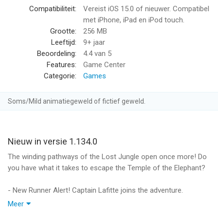
and intuitive controls, every run is a new challenge.
Compatibiliteit:
Vereist iOS 15.0 of nieuwer. Compatibel
* Compete and Conquer: Challenge players worldwide in this
met iPhone, iPad en iPod touch.
free offline game. Climb the leaderboard and prove you’re the
Grootte:
256 MB
best runner in the world!
Leeftijd:
9+ jaar
* Play Offline, Anytime: Enjoy endless fun even without an
Beoordeling:
4.4
van 5
internet connection. Temple Run 2 is perfect for gaming on the
Features:
Game Center
go.
Categorie:
Games
Download Temple Run 2 Now!
Soms/Mild animatiegeweld of fictief geweld.
Start your escape today in the most thrilling free endless
runner game. Run, jump, and slide your way to glory while
enjoying the ultimate jungle adventure. Download now and join
Nieuw in versie 1.134.0
the excitement of Temple Run 2!
The winding pathways of the Lost Jungle open once more! Do
you have what it takes to escape the Temple of the Elephant?
Become a fan of Temple Run on Facebook:
http://www.facebook.com/TempleRun
- New Runner Alert! Captain Lafitte joins the adventure.
Meer
Follow Temple Run on Twitter:
- Explore the limited-time return of the Lost Jungle map.