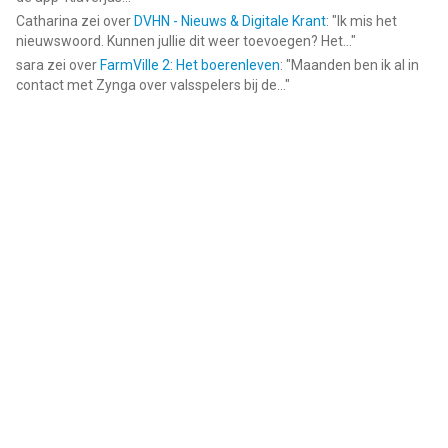
Catharina
zei over
DVHN - Nieuws & Digitale Krant
: "
Ik mis het
nieuwswoord. Kunnen jullie dit weer toevoegen? Het...
"
sara
zei over
FarmVille 2: Het boerenleven
: "
Maanden ben ik al in
contact met Zynga over valsspelers bij de...
"