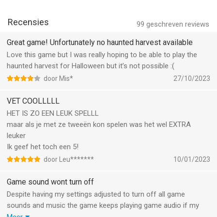
https://twitter.com/TempleRun
- Collect the Cool Sunglasses Bundle featuring 6 stylish new
Recensies
--
99
geschreven reviews
looks.
Great game! Unfortunately no haunted harvest available
Temple Run 2: Endless Escape van Imangi Studios, LLC is een
- Fan-favorite runners return! Play as Isaac Aku, Mingati,
Love this game but I was really hoping to be able to play the
app voor iPhone, iPad en iPod touch met iOS versie 15.0 of
Naeku, and more.
haunted harvest for Halloween but it’s not possible :(
hoger, geschikt bevonden voor gebruikers met leeftijden vanaf
9 jaar
.
door Mis*
27/10/2023
- Complete Global Challenges and earn epic rewards.
Informatie voor Temple Run 2: Endless Escapeis het laatst
VET COOLLLLL
How far can you run?
vergeleken op 8 Aug om 20:54.
HET IS ZO EEN LEUK SPELLL
maar als je met ze tweeën kon spelen was het wel EXTRA
leuker
Ik geef het toch een 5!
door Leu*******
10/01/2023
Game sound wont turn off
Despite having my settings adjusted to turn off all game
sounds and music the game keeps playing game audio if my
device audio is on.