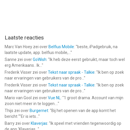
Laatste reacties
Marc Van Hoey
zei over
Belfius Mobile
: "
beste, iPadgebruik, na
laatste update, app. belfius mobile,...
"
Sanne
zei over
GoWish
: "
Ik heb deze eerst gebruikt, maar toch wel
erg Amerikaans.. Ik...
"
Frederik Visser
zei over
Tekst naar spraak - Talkie
: "
Ik ben op zoek
naar ervaringen van gebruikers van de pro...
"
Frederik Visser
zei over
Tekst naar spraak - Talkie
: "
Ik ben op zoek
naar ervaringen van gebruikers van de pro...
"
Mario van Gool
zei over
Vue NL
: "
1 groot drama. Account van mijn
zoon niet meer in te loggen....
"
Thijs
zei over
Burgernet
: "
Bij het openen van de app komt het
bericht ""Er is iets...
"
Barry
zei over
Klaverjas
: "
Ik speel met vrienden tegenwoordig op
de app ‘Klaverjas...
"