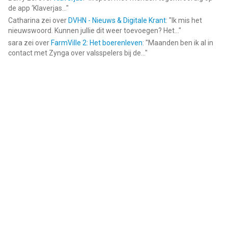
de app ‘Klaverjas...
"
Catharina
zei over
DVHN - Nieuws & Digitale Krant
: "
Ik mis het
nieuwswoord. Kunnen jullie dit weer toevoegen? Het...
"
sara
zei over
FarmVille 2: Het boerenleven
: "
Maanden ben ik al in
contact met Zynga over valsspelers bij de...
"