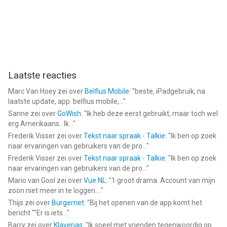
Laatste reacties
Marc Van Hoey
zei over
Belfius Mobile
: "
beste, iPadgebruik, na
laatste update, app. belfius mobile,...
"
Sanne
zei over
GoWish
: "
Ik heb deze eerst gebruikt, maar toch wel
erg Amerikaans.. Ik...
"
Frederik Visser
zei over
Tekst naar spraak - Talkie
: "
Ik ben op zoek
naar ervaringen van gebruikers van de pro...
"
Frederik Visser
zei over
Tekst naar spraak - Talkie
: "
Ik ben op zoek
naar ervaringen van gebruikers van de pro...
"
Mario van Gool
zei over
Vue NL
: "
1 groot drama. Account van mijn
zoon niet meer in te loggen....
"
Thijs
zei over
Burgernet
: "
Bij het openen van de app komt het
bericht ""Er is iets...
"
Barry
zei over
Klaverjas
: "
Ik speel met vrienden tegenwoordig op