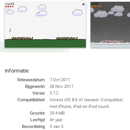
Smilen:
"This game is so much fun and addictive. You'll never want to
put it down! Great animations and sound effects!"
Features:
-Game Center Leaderboards and Achievements
-Twitter and Facebook integration
-Awesome sounds and HD graphics
-6 highly detailed themes
Informatie
--
Releasedatum:
7 Oct 2011
Bijgewerkt:
28 Nov 2017
Doodle Sprint! van Stewart Thomson is een app voor iPhone,
Versie:
3.7.2
iPad en iPod touch met iOS versie 8.0 of hoger, geschikt
Compatibiliteit:
Vereist iOS 8.0 of nieuwer. Compatibel
bevonden voor gebruikers met leeftijden vanaf
met iPhone, iPad en iPod touch.
4 jaar
.
Grootte:
29.4 MB
Informatie voor Doodle Sprint!is het laatst vergeleken op 7 Aug
Leeftijd:
4+ jaar
om 06:28.
Beoordeling:
3
van 5