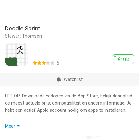
Doodle Sprint!
Stewart Thomson
Gratis
5
Watchlist
LET OP: Downloads verlopen via de App Store, bekijk daar altijd
de meest actuele prijs, compatibiliteit en andere informatie. Je
hebt een actief Apple account nodig om apps te installeren.
Run, Jump and Roll your way to the highest score.
Meer
Developed by one student over his summer break.