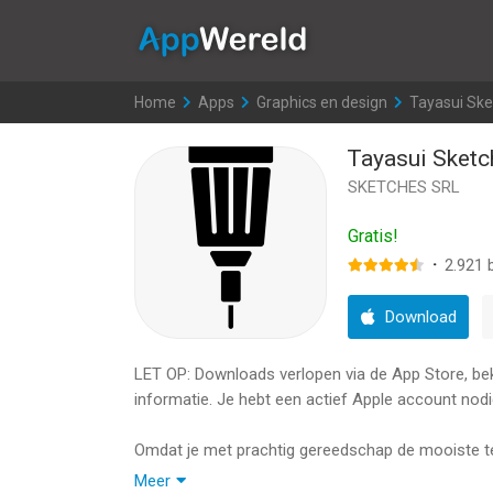
AppWereld
Home
>
Apps
>
Graphics en design
>
Tayasui Sk
Tayasui Sketc
SKETCHES SRL
Gratis!
·
2.921
b
Download
LET OP: Downloads verlopen via de App Store, bekij
informatie. Je hebt een actief Apple account nodi
Omdat je met prachtig gereedschap de mooiste 
meest realistische gereedschappen zoals beschik
Meer