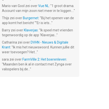
Remote
Mario van Gool
zei over
Vue NL
: "
1 groot drama.
Gratis!
Gratis!
Account van mijn zoon niet meer in te loggen....
"
Thijs
zei over
Burgernet
: "
Bij het openen van de
app komt het bericht ""Er is iets...
"
Barry
zei over
Klaverjas
: "
Ik speel met vrienden
tegenwoordig op de app ‘Klaverjas...
"
Catharina
zei over
DVHN - Nieuws & Digitale
Krant
: "
Ik mis het nieuwswoord. Kunnen jullie dit
weer toevoegen? Het...
"
sara
zei over
FarmVille 2: Het boerenleven
:
"
Maanden ben ik al in contact met Zynga over
valsspelers bij de...
"