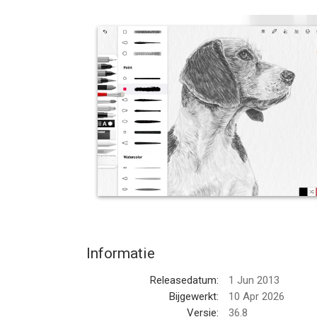
Sketches II is de meest realistische, veelzijdige 
Met deze uitgebreide gereedschapskist voor kuns
schilderijen en schitterende illustraties onderweg.
Sketches bevat een IAP Pro-pakket dat precies de
applicatie.
• Functies
- Foto's importeren
- Meer dan 20 ultra-realistische gereedschappen
- Ongelofelijk realistische aquarelpenselen
- Penseeleditor
- Kleurdruppelaar
- Professionele exports en delen
Informatie
• Lagen
Releasedatum:
1 Jun 2013
- Tot 4 lagen per tekening
Bijgewerkt:
10 Apr 2026
- Exporteer lagen als afzonderlijke PNG met trans
Versie:
36.8