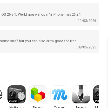
toegankelijk via iTunes.
t iOS 26.3.1. Werkt nog wel op m’n iPhone met 26.2.1
11/03/2026
r some stuff but you can also draw good for free
08/05/2025
i
iMotion for
Tayasui
Tayasui
Tayasui
iMotion P