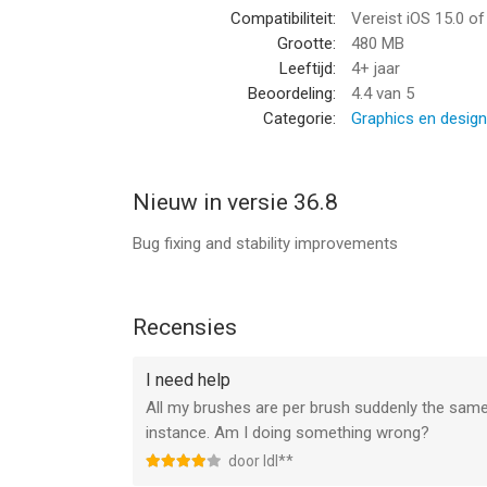
Compatibiliteit:
Vereist iOS 15.0 o
• Patronen
Grootte:
480 MB
- Importeer, teken en pas je eigen patronen aan.
Leeftijd:
4+ jaar
Beoordeling:
4.4
van 5
• Synchronisatie met de cloud
Categorie:
Graphics en design
- Een back-up maken van uw tekeningen in de clo
- Uw tekeningen synchroniseren tussen al uw app
- Synchronisatie-opties map voor map beheren
Nieuw in versie 36.8
• Mappen (alleen iPad)
Bug fixing and stability improvements
Organiseer uw tekeningen eenvoudig in prachtige
• Ondersteuning voor stylus met druk
Ontdek nog realistischere penselen met een drukg
Recensies
Wij ondersteunen Apple
I need help
• Een unieke interface met een vleugje zen: de g
All my brushes are per brush suddenly the same,
en alleen de meest noodzakelijke knoppen worde
instance. Am I doing something wrong?
door Idl**
• U hebt wanneer u wilt toegang tot uw bestande