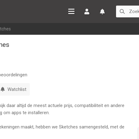
Inloggen
Watchlist
etches
hes
eoordelingen
Watchlist
k daar altijd de meest actuele prijs, compatibiliteit en andere
g om apps te installeren.
tekeningen maakt, hebben we Sketches samengesteld, met de
baar op i-apparaten.