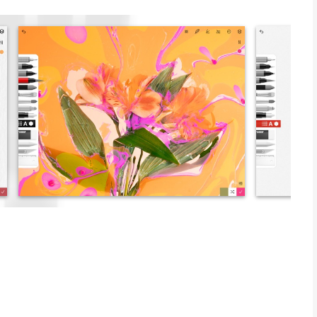
en gebruikersvriendelijke schets-app voor een mobiel apparaat.
tenaars maakt u duizelingwekkende schetsen, vrolijke
zelfde functionaliteit toevoegt als de betaalde Sketches Pro-
parantie