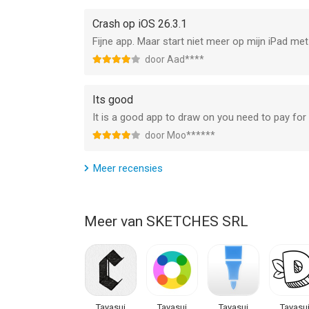
Al uw tekeningen worden veilig opgeslagen en zijn 
Crash op iOS 26.3.1
• Lijst met gereedschappen
Fijne app. Maar start niet meer op mijn iPad me
- Pen
door Aad****
- Rotring
- Viltstift
Its good
- Penpenseel
- Oliepastel
It is a good app to draw on you need to pay fo
- Natte en droge aquarelpenselen
door Moo******
- Acrylpenseel
- Airbrush
Meer recensies
- Gebieds- en vulgereedschap
- Patronen
- Tekst (alleen iPad)
Meer van SKETCHES SRL
- Vormen (alleen iPad)
- Gum
- Knipper
- Natte vinger
- Liniaal
Tayasui
Tayasui
Tayasui
Tayasu