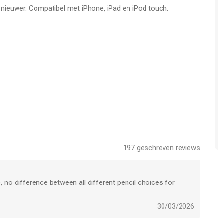
f nieuwer. Compatibel met iPhone, iPad en iPod touch.
ud
araten
 en makkelijk aanpasbare mappen.
evoelige stylus.
197
geschreven reviews
ereedschappen zijn verborgen tijdens het maken van tekeningen
 no difference between all different pencil choices for
n weergegeven voor een heel schoon canvas.
30/03/2026
n en kunt er een back-up van maken