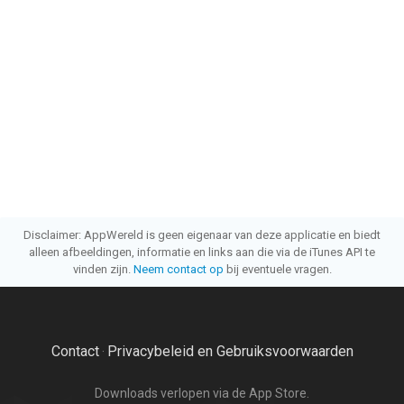
Disclaimer: AppWereld is geen eigenaar van deze applicatie en biedt
alleen afbeeldingen, informatie en links aan die via de iTunes API te
vinden zijn.
Neem contact op
bij eventuele vragen.
Contact
Privacybeleid en Gebruiksvoorwaarden
·
Downloads verlopen via de App Store.