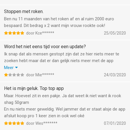
Stoppen met roken.
Ben nu 11 maanden van het roken af en al ruim 2000 euro
bespaard. Dit bedrag x 2 want mijn vrouw rookte ook!
door Kce******
25/05/2020
Word het niet eens tijd voor een update?
Ik snap dat als mensen gestopt zijn dat ze hier niets meer te
zoeken hebt maar dat er dan gelijk niets meer met de app
gedaan wordt vind ik dan weer jammer voor diegene die daarna
Meer
stoppen. Zelfs op de Facebookpagina doet het doods aan. Niks
door Mie******
24/03/2020
geen buddy of weet ik het wat. Erg jammer
Het is mijn geluk. Top top app
Maar. Hoeveel zit in een pakje. Ja dat weet ik niet want ik rook
shag 50gram
En nu niets meer geweldig. Wel jammer dat er staat alsje de app
afsluit koop pro 1 keer zien in ook wel oké
door Wes*******
07/01/2020