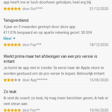
app heeft me er toch doorheen geholpen, heel erg blij
door Grs****
21/12/2020
Terugverdiend
4 jaar en 3 maanden gestopt door deze app.
€11.076 bespaard en op aparte rekening gezet. 30.534
sigaretten niet gerookt en voel me veel gezonder en sport nu
Meer
ook weer met veel plezier.
door Fop***
18/12/2020
Appje heeft zichzelf ruim terugverdiend in € en onbetaalbaar in
gezondheid.
Werkt prima maar het afdwingen van een pro versie is
irritant
Je komt de app niet in zonder 5x eerst naar de Apple store te
worden gestuurd om de pro versie te kopen. Behoorlijk irritant
door App******
15/06/2020
Zo leuk
Ik vind de coach zo leuk, hij mag meer berichten geven, ik heb er
veel steun aan.
door Fen**
10/06/2020