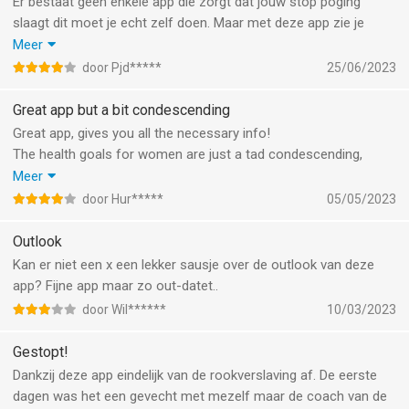
Er bestaat geen enkele app die zorgt dat jouw stop poging
slaagt dit moet je echt zelf doen. Maar met deze app zie je
gewoon simpel je besparingen, gezondheid doelen en
Meer
prestaties. Veel apps geprobeerd maar deze app is prima hulpje
door Pjd*****
25/06/2023
voor als je even moeilijk momentje hebt.
Great app but a bit condescending
Great app, gives you all the necessary info!
The health goals for women are just a tad condescending,
though.
Meer
Health goals: chocolate, shopping & getting pregnant. Just give
door Hur*****
05/05/2023
us women the same health goals as the men: feeling strong, fit
& healthy.
Outlook
Fyi, I have changed my gender to “male” (in the app, not in real
Kan er niet een x een lekker sausje over de outlook van deze
life
app? Fijne app maar zo out-datet..
door Wil******
10/03/2023
Gestopt!
Dankzij deze app eindelijk van de rookverslaving af. De eerste
dagen was het een gevecht met mezelf maar de coach van de