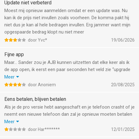
Update niet verbeterd
Moest mij opnieuw aanmelden omdat er een update was. Nu
kan ik de prijs niet invullen zoals voorheen. De komma pakt hij
niet dus je kan al hele bedragen invullen. Erg jammer want mijn
opgespaarde bedrag klopt nu niet meer
door Yvc*
19/06/2026
Fijne app
Maar… Sander zou je AJB kunnen uitzetten dat elke keer als ik
de app open, ik eerst een paar seconden het veld zie “upgrade
naar Quit Buddy pro”?! Heel irritant en ik vermoed dat je
Meer
daardoor echt mensen gaat verliezen! Voelt dwingend en is
door Anoniem
20/08/2025
echt storend als je even weer wilt kijken naar je persoonlijke
vooruitgang. Dank je wel!
Eens betalen, blijven betalen
Als je de pro versie hebt aangeschaft en je telefoon crasht of je
neemt een nieuwe telefoon dan zal je opnieuw moeten betalen
voor de pro versie. Als je dan contact opneemt krijg je nooit een
Meer
reactie. Jammer dit maarja stoppen met roken doe jezelf en
door Har*******
12/01/2025
zo’n app gaat je echt niet helpen.