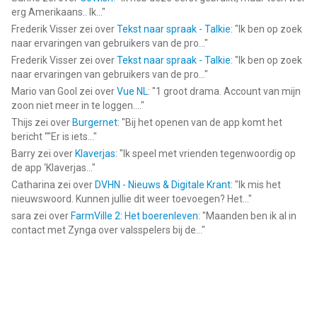
erg Amerikaans.. Ik...
"
Frederik Visser
zei over
Tekst naar spraak - Talkie
: "
Ik ben op zoek
naar ervaringen van gebruikers van de pro...
"
Frederik Visser
zei over
Tekst naar spraak - Talkie
: "
Ik ben op zoek
naar ervaringen van gebruikers van de pro...
"
Mario van Gool
zei over
Vue NL
: "
1 groot drama. Account van mijn
zoon niet meer in te loggen....
"
Thijs
zei over
Burgernet
: "
Bij het openen van de app komt het
bericht ""Er is iets...
"
Barry
zei over
Klaverjas
: "
Ik speel met vrienden tegenwoordig op
de app ‘Klaverjas...
"
Catharina
zei over
DVHN - Nieuws & Digitale Krant
: "
Ik mis het
nieuwswoord. Kunnen jullie dit weer toevoegen? Het...
"
sara
zei over
FarmVille 2: Het boerenleven
: "
Maanden ben ik al in
contact met Zynga over valsspelers bij de...
"