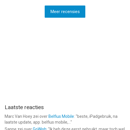
Meer recensies
Laatste reacties
Marc Van Hoey
zei over
Belfius Mobile
: "
beste, iPadgebruik, na
laatste update, app. belfius mobile,...
"
Sanne
zei over
GoWish
: "
Ik heb deze eerst gebruikt, maar toch wel