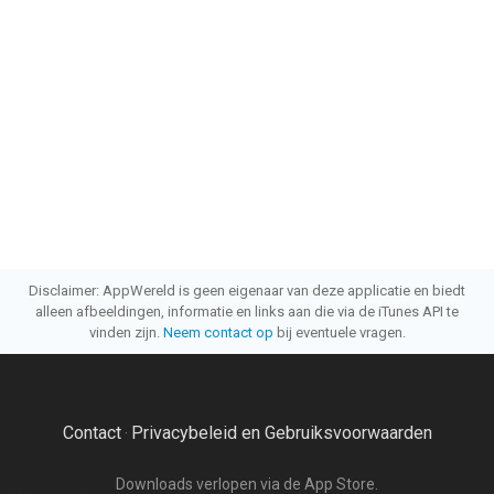
Disclaimer: AppWereld is geen eigenaar van deze applicatie en biedt
alleen afbeeldingen, informatie en links aan die via de iTunes API te
vinden zijn.
Neem contact op
bij eventuele vragen.
Contact
Privacybeleid en Gebruiksvoorwaarden
·
Downloads verlopen via de App Store.