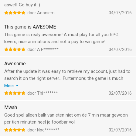
aswell. Go buy it :)
door Anoniem
04/07/2016
This game is AWESOME
This game is realy awesome! A must play for all you RPG
lovers, nice animations and not a pay to win game!
door A P*******
04/07/2016
Awesome
After the update it was easy to retrieve my account, just had to
search it on the right server... Furtermore; the game is much
more Fun than the most games i play like hayday. Also my girl is
Meer
hooked on this game, no surprise, because this game is
door Thi*******
02/07/2016
awesome! Strategic and Fun to watch. Play on!
Mwah
Goed spel alleen balk van eten niet om de 7 min maar gewoon
per tien minuten heel je foodbar vol
door Noo*******
02/07/2016