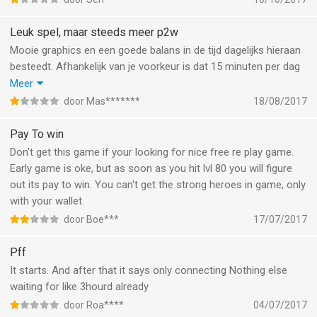
Leuk spel, maar steeds meer p2w
Mooie graphics en een goede balans in de tijd dagelijks hieraan
besteedt. Afhankelijk van je voorkeur is dat 15 minuten per dag
of uren. Betalende klanten verkregen tot een maand geleden
Meer
een klein, maar acceptabel voordeel.
door Mas*******
18/08/2017
Dat is de laatste tijd veranderd, en daar ben ik niet blij mee.
Mensen die 100 euro plus per maand uitgeven zijn
Pay To win
onverslaanbaar geworden. Ik zou het 5* gegeven hebben, maar
Don't get this game if your looking for nice free re play game.
door de verandering, maar 1*
Early game is oke, but as soon as you hit lvl 80 you will figure
out its pay to win. You can't get the strong heroes in game, only
with your wallet.
door Boe***
17/07/2017
Pff
It starts. And after that it says only connecting Nothing else
waiting for like 3hourd already
door Roa****
04/07/2017