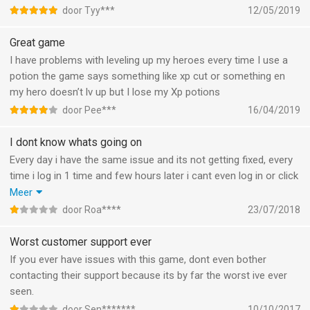
door Tyy***
12/05/2019
Great game
I have problems with leveling up my heroes every time I use a
potion the game says something like xp cut or something en
my hero doesn’t lv up but I lose my Xp potions
door Pee***
16/04/2019
I dont know whats going on
Every day i have the same issue and its not getting fixed, every
time i log in 1 time and few hours later i cant even log in or click
on something cause i get automaticly you already have claimed
Meer
this reward and that is somethimg getting spammed so i cant
door Roa****
23/07/2018
do cave dojo or whatever....
Worst customer support ever
If you ever have issues with this game, dont even bother
contacting their support because its by far the worst ive ever
seen.
door Sen*******
10/10/2017