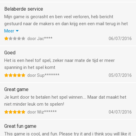
Belaberde service
Mijn game is gecrasht en ben veel verloren, heb bericht
gestuurd naar de makers en dan krijg een een mail terug in het
engels met de vraag naar onmogelijke gegeven zoals de
Meer
hoeveelheid gold dat je had. Helaas is mijn plezier in het spel
door Jac****
06/07/2016
helemaal weg.
Mijn tip : begin niet aan deze ellende en de ellendige hulp die je
Goed
kan krijgen. Daarom 0 sterren
Het is een heel tof spel, zeker naar mate de tijd er meer
spanning in het spel komt
door Sup*******
05/07/2016
Great game
Je kunt door te betalen het spel winnen.... Maar dat maakt het
niet minder leuk om te spelen!
door Wiz******
04/07/2016
Great fun game
This game is cool, and fun. Please try it and i think you will like it