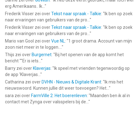
Sanne
zei over
GoWish
: "
Ik heb deze eerst gebruikt, maar toch wel
erg Amerikaans.. Ik...
"
Frederik Visser
zei over
Tekst naar spraak - Talkie
: "
Ik ben op zoek
naar ervaringen van gebruikers van de pro...
"
Frederik Visser
zei over
Tekst naar spraak - Talkie
: "
Ik ben op zoek
naar ervaringen van gebruikers van de pro...
"
Mario van Gool
zei over
Vue NL
: "
1 groot drama. Account van mijn
zoon niet meer in te loggen....
"
Thijs
zei over
Burgernet
: "
Bij het openen van de app komt het
bericht ""Er is iets...
"
Barry
zei over
Klaverjas
: "
Ik speel met vrienden tegenwoordig op
de app ‘Klaverjas...
"
Catharina
zei over
DVHN - Nieuws & Digitale Krant
: "
Ik mis het
nieuwswoord. Kunnen jullie dit weer toevoegen? Het...
"
sara
zei over
FarmVille 2: Het boerenleven
: "
Maanden ben ik al in
contact met Zynga over valsspelers bij de...
"