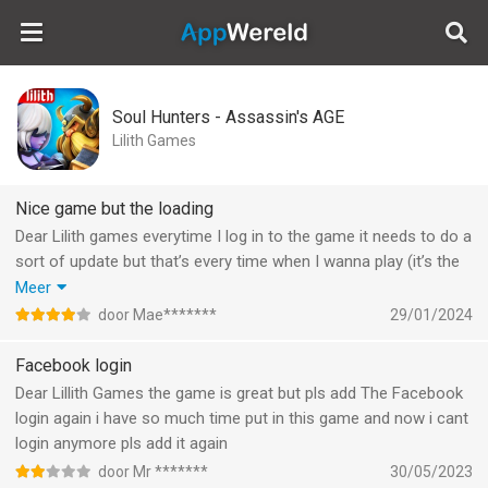
AppWereld
Soul Hunters - Assassin's AGE
Lilith Games
Nice game but the loading
Dear Lilith games everytime I log in to the game it needs to do a
sort of update but that’s every time when I wanna play (it’s the
Christmas loading screen) and it takes a couple of minutes to
Meer
log in and that is very annoying, pls fix this.
door Mae*******
29/01/2024
Thank you.
Facebook login
Dear Lillith Games the game is great but pls add The Facebook
login again i have so much time put in this game and now i cant
login anymore pls add it again
door Mr *******
30/05/2023