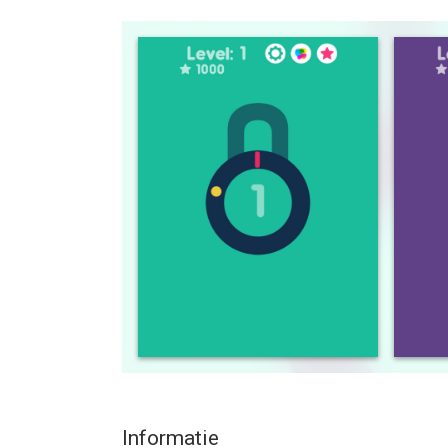
Tik in volgorde om de code te kraken en het slot
overnieuw beginnen. Hoeveel slotcodes kun je kr
--
Slotcode Kraken van Simple Machine, LLC is een a
hoger, geschikt bevonden voor gebruikers met lee
Informatie voor Slotcode Krakenis het laatst ver
Informatie