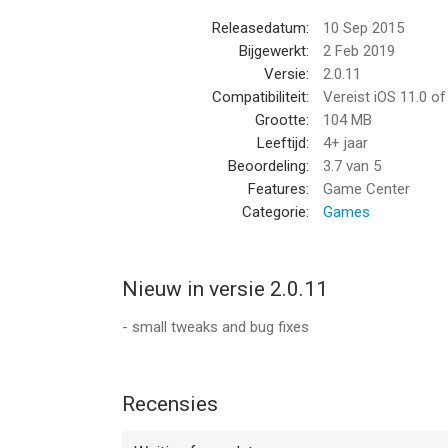
Releasedatum:
10 Sep 2015
Bijgewerkt:
2 Feb 2019
Versie:
2.0.11
Compatibiliteit:
Vereist iOS 11.0 o
Grootte:
104 MB
Leeftijd:
4+ jaar
Beoordeling:
3.7
van 5
Features:
Game Center
Categorie:
Games
Nieuw in versie 2.0.11
- small tweaks and bug fixes
Recensies