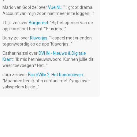
Mario van Gool
zei over
Vue NL
: "
1 groot drama.
Account van mijn zoon niet meer in te loggen....
"
Thijs
zei over
Burgernet
: "
Bij het openen van de
app komt het bericht ""Er is iets...
"
Barry
zei over
Klaverjas
: "
Ik speel met vrienden
tegenwoordig op de app ‘Klaverjas...
"
Catharina
zei over
DVHN - Nieuws & Digitale
Krant
: "
Ik mis het nieuwswoord. Kunnen jullie dit
weer toevoegen? Het...
"
sara
zei over
FarmVille 2: Het boerenleven
:
"
Maanden ben ik al in contact met Zynga over
valsspelers bij de...
"