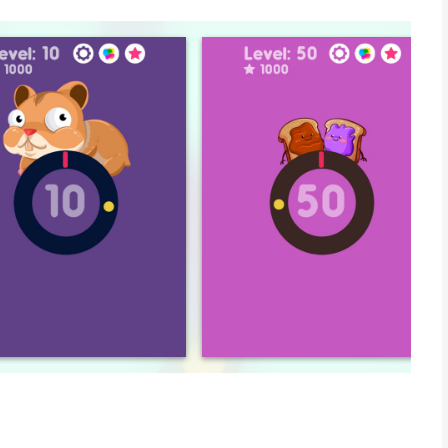
 te ontgrendelen, maar maak geen fout want dan moet je
aken. Hoever kun je komen?
pp voor iPhone, iPad en iPod touch met iOS versie 11.0 of
ftijden vanaf
4 jaar
.
geleken op 7 Aug om 00:42.