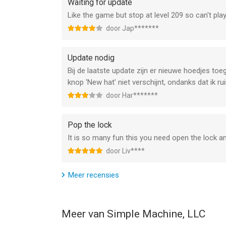
Waiting for update
Like the game but stop at level 209 so can't p
door Jap*******
Update nodig
Bij de laatste update zijn er nieuwe hoedjes toe
knop 'New hat' niet verschijnt, ondanks dat ik r
door Har*******
Pop the lock
It is so many fun this you need open the lock an
door Liv****
Meer recensies
Meer van Simple Machine, LLC