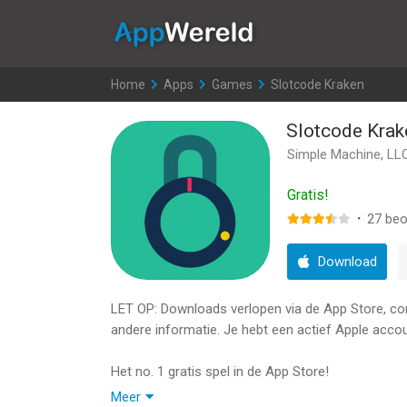
AppWereld
Home
>
Apps
>
Games
>
Slotcode Kraken
Slotcode Krak
Simple Machine, LL
Gratis!
·
27
beo
Download
LET OP: Downloads verlopen via de App Store, contr
andere informatie. Je hebt een actief Apple accou
Het no. 1 gratis spel in de App Store!
Meer