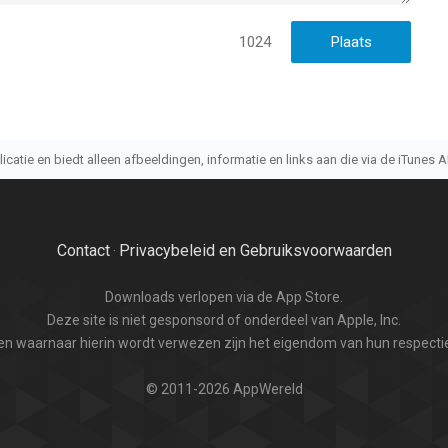
1024
atie en biedt alleen afbeeldingen, informatie en links aan die via de iTunes AP
Contact
Privacybeleid en Gebruiksvoorwaarden
·
Downloads verlopen via de App Store.
Deze site is niet gesponsord of onderdeel van Apple, Inc.
n waarnaar hierin wordt verwezen zijn het eigendom van hun respectie
© 2011-2026 AppWereld