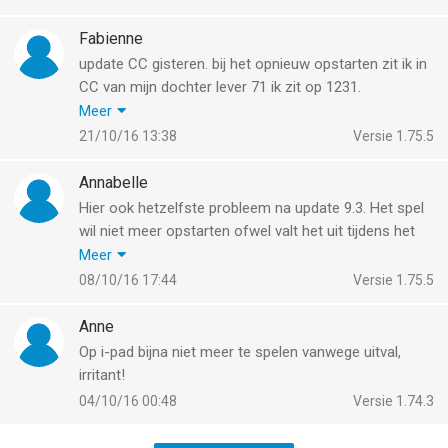
Facebook en weer aangemeld, maar ik blijf gekoppeld
aan de account van mijn man zijn facebook. Hoe los
Fabienne
ik dit op, heel vervelend.
update CC gisteren. bij het opnieuw opstarten zit ik in
CC van mijn dochter lever 71 ik zit op 1231.
Krijg het niet teruggezet.
Meer
Aangemeld en afgemeld op facebook/ CC opnieuw
21/10/16 13:38
Versie 1.75.5
gedownload.. blijft op m'n dochters account openen.
enkel alleen op de iPhone en niet op de computer
Annabelle
daar koppelt hij facebook gelijk met mijn eigen CC
Hier ook hetzelfste probleem na update 9.3. Het spel
account.
wil niet meer opstarten ofwel valt het uit tijdens het
wat moet ik doen?
spelen. Heb het al eens verwijdert op de iPad en
Meer
opnieuw gedownload maar niks dat werkt. Idd zeer
08/10/16 17:44
Versie 1.75.5
irritant ! Ben zelfs al mijn levens en gespaarde items
kwijt bbrrrrrrr
Anne
Op i-pad bijna niet meer te spelen vanwege uitval,
irritant!
04/10/16 00:48
Versie 1.74.3