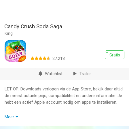
Candy Crush Soda Saga
King
Gratis
27.218
Watchlist
Trailer
LET OP: Downloads verlopen via de App Store, bekijk daar altijd
de meest actuele prijs, compatibiliteit en andere informatie. Je
hebt een actief Apple account nodig om apps te installeren.
Download Candy Crush Soda Saga nu!
Meer
Van de makers van het legendarische Candy Crush Saga is er