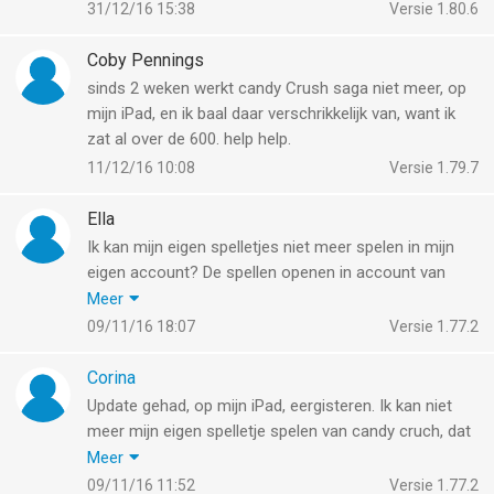
31/12/16 15:38
Versie 1.80.6
Coby Pennings
sinds 2 weken werkt candy Crush saga niet meer, op
mijn iPad, en ik baal daar verschrikkelijk van, want ik
zat al over de 600. help help.
11/12/16 10:08
Versie 1.79.7
Ella
Ik kan mijn eigen spelletjes niet meer spelen in mijn
eigen account? De spellen openen in account van
mijn zoon, hij speelt de spellen niet! Je begint dus
Meer
weer bij 1. Ik heb Facebook er al afgehaald en weer
09/11/16 18:07
Versie 1.77.2
opnieuw gedownload, maar helaas! Wie kan mij
helpen dit op te lossen
Corina
Update gehad, op mijn iPad, eergisteren. Ik kan niet
meer mijn eigen spelletje spelen van candy cruch, dat
gebeurt via de account van mijn man. Hij zit op level
Meer
552 en ik op level 1883. Ik heb alles afgemeld bij
09/11/16 11:52
Versie 1.77.2