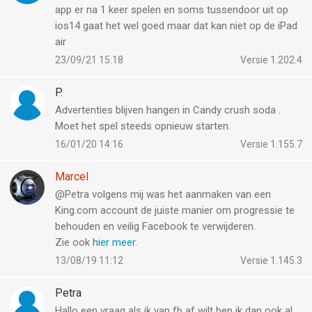
app er na 1 keer spelen en soms tussendoor uit op
ios14 gaat het wel goed maar dat kan niet op de iPad
air
23/09/21 15:18
Versie 1.202.4
P.
Advertenties blijven hangen in Candy crush soda .
Moet het spel steeds opnieuw starten.
16/01/20 14:16
Versie 1.155.7
Marcel
@Petra volgens mij was het aanmaken van een
King.com account de juiste manier om progressie te
behouden en veilig Facebook te verwijderen.
Zie ook
hier meer
.
13/08/19 11:12
Versie 1.145.3
Petra
Hallo een vraag als ik van fb af wilt ben ik dan ook al