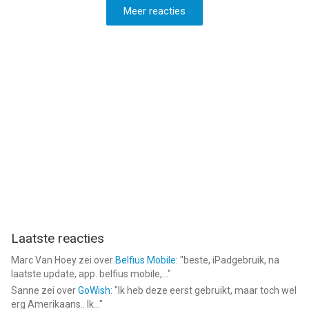
Meer reacties
Laatste reacties
Marc Van Hoey
zei over
Belfius Mobile
: "
beste, iPadgebruik, na
laatste update, app. belfius mobile,...
"
Sanne
zei over
GoWish
: "
Ik heb deze eerst gebruikt, maar toch wel
erg Amerikaans.. Ik...
"