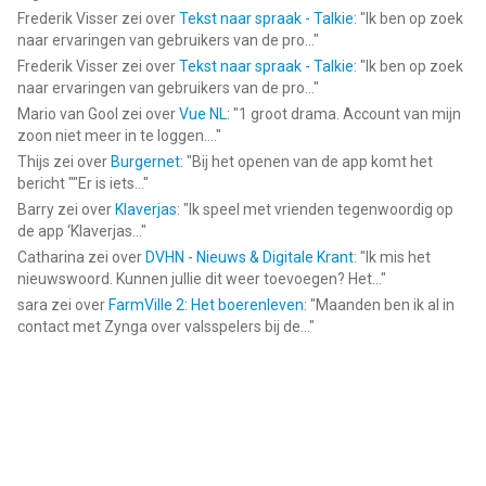
Frederik Visser
zei over
Tekst naar spraak - Talkie
: "
Ik ben op zoek
naar ervaringen van gebruikers van de pro...
"
Frederik Visser
zei over
Tekst naar spraak - Talkie
: "
Ik ben op zoek
naar ervaringen van gebruikers van de pro...
"
Mario van Gool
zei over
Vue NL
: "
1 groot drama. Account van mijn
zoon niet meer in te loggen....
"
Thijs
zei over
Burgernet
: "
Bij het openen van de app komt het
bericht ""Er is iets...
"
Barry
zei over
Klaverjas
: "
Ik speel met vrienden tegenwoordig op
de app ‘Klaverjas...
"
Catharina
zei over
DVHN - Nieuws & Digitale Krant
: "
Ik mis het
nieuwswoord. Kunnen jullie dit weer toevoegen? Het...
"
sara
zei over
FarmVille 2: Het boerenleven
: "
Maanden ben ik al in
contact met Zynga over valsspelers bij de...
"