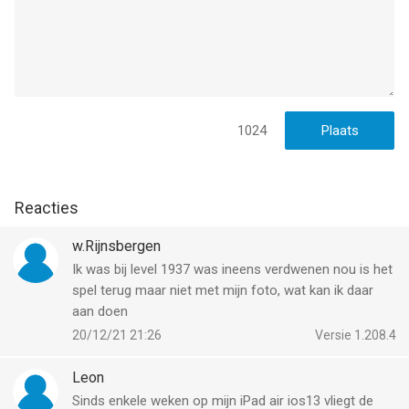
Facebook @CandyCrushSodaSaga
Twitter @CandyCrushSoda
Instagram @CandyCrushSaga
1024
YouTube @CandyCrushOfficial
Tot slot willen we iedereen die Candy Crush Soda Saga heeft
Reacties
gespeeld ENORM BEDANKEN!
w.Rijnsbergen
--
Ik was bij level 1937 was ineens verdwenen nou is het
spel terug maar niet met mijn foto, wat kan ik daar
Candy Crush Soda Saga van King is een app voor iPhone, iPad
aan doen
en iPod touch met iOS versie 15.0.0 of hoger, geschikt
20/12/21 21:26
Versie 1.208.4
bevonden voor gebruikers met leeftijden vanaf
12 jaar
.
Leon
Informatie voor Candy Crush Soda Sagais het laatst
vergeleken op 8 Aug om 22:56.
Sinds enkele weken op mijn iPad air ios13 vliegt de