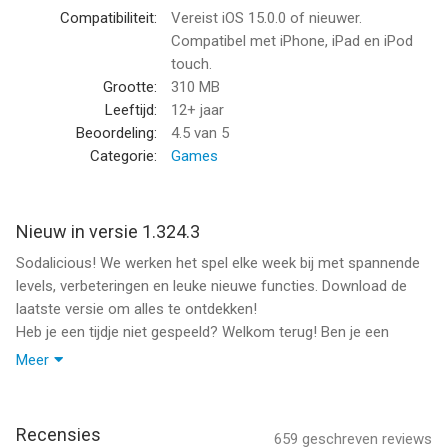
spelers samen sprankelende beloningen kunnen verdienen!
Compatibiliteit:
Vereist iOS 15.0.0 of nieuwer.
Compatibel met iPhone, iPad en iPod
Kenmerken van Candy Crush Soda Saga:
touch.
Grootte:
310 MB
*Meer dan 10000 sprankelende match-3-levels
Leeftijd:
12+ jaar
Beoordeling:
4.5
van 5
*Graphics om van te watertanden, met 3D-personages en een
Categorie:
Games
steeds veranderende omgeving
*Het hele jaar door maandelijkse seizoenen vol uitdagingen en
Nieuw in versie 1.324.3
een Seizoenspas vol beloningen
Sodalicious! We werken het spel elke week bij met spannende
levels, verbeteringen en leuke nieuwe functies. Download de
*Speltypen vol bruisende pret en unieke snoepjes:
laatste versie om alles te ontdekken!
Heb je een tijdje niet gespeeld? Welkom terug! Ben je een
Prik – verwissel de flessen en combineer snoepjes om de
nieuwe speler? Voor je het weet ben je een pro!
paarse prik te laten stromen en de snoepberen te redden
Meer
Waar wacht je nog op? Spelen maar!
IJs – combineer snoepjes om het ijs te breken en de
snoepberen te bevrijden
Recensies
659
geschreven reviews