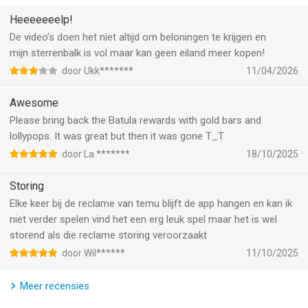
Honingraat – combineer snoepjes naast de honingraat om de
Heeeeeeelp!
gevangen snoepberen te bevrijden
De video’s doen het niet altijd om beloningen te krijgen en
mijn sterrenbalk is vol maar kan geen eiland meer kopen!
Jam – smeer de jam uit in het speelveld
door Ukk*******
11/04/2026
*Unieke snoepjes en overheerlijke nieuwe combinaties:
Awesome
Please bring back the Batula rewards with gold bars and
Maak een vierkant van 4 snoepjes voor een snoepvisje!
lollypops. It was great but then it was gone T_T
door La *******
18/10/2025
Combineer 7 snoepjes voor het gloednieuwe kleursnoepje!
Storing
*Ontdek sappige nieuwe werelden en levels met nog meer
Elke keer bij de reclame van temu blijft de app hangen en kan ik
figuren!
niet verder spelen vind het een erg leuk spel maar het is wel
storend als die reclame storing veroorzaakt
*Werk samen voor heerlijke beloningen in het 4 op een rij-
speltype
door Wil******
11/10/2025
*Voltooi levels binnen de snelste tijd voor zoete prijzen in de
Meer recensies
Episode-race!