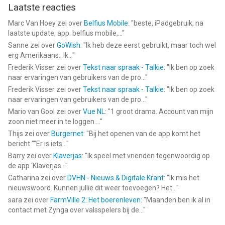
Laatste reacties
Marc Van Hoey
zei over
Belfius Mobile
: "
beste, iPadgebruik, na
laatste update, app. belfius mobile,...
"
Sanne
zei over
GoWish
: "
Ik heb deze eerst gebruikt, maar toch wel
erg Amerikaans.. Ik...
"
Frederik Visser
zei over
Tekst naar spraak - Talkie
: "
Ik ben op zoek
naar ervaringen van gebruikers van de pro...
"
Frederik Visser
zei over
Tekst naar spraak - Talkie
: "
Ik ben op zoek
naar ervaringen van gebruikers van de pro...
"
Mario van Gool
zei over
Vue NL
: "
1 groot drama. Account van mijn
zoon niet meer in te loggen....
"
Thijs
zei over
Burgernet
: "
Bij het openen van de app komt het
bericht ""Er is iets...
"
Barry
zei over
Klaverjas
: "
Ik speel met vrienden tegenwoordig op
de app ‘Klaverjas...
"
Catharina
zei over
DVHN - Nieuws & Digitale Krant
: "
Ik mis het
nieuwswoord. Kunnen jullie dit weer toevoegen? Het...
"
sara
zei over
FarmVille 2: Het boerenleven
: "
Maanden ben ik al in
contact met Zynga over valsspelers bij de...
"