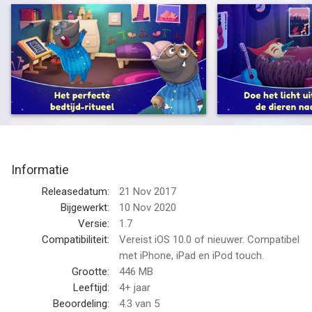
Circus" – meer dan 8 miljoen ouders brengen wereldwijd hun
kinderen met onze verhaaltjes-apps naar bed. In de derde
"Slaap Lekker" app draait alles om het bos.
Het is de perfecte app voor het dagelijkse bedtijdritueel met
schattige diertjes, leuke muziek voor het slapen gaan en een
geweldig verhaaltje. Kinderen stappen binnen in een dromerige
bosomgeving met 7 verschillende dieren die ze naar bed
kunnen brengen door het licht uit te doen.
Informatie
Elk dier voert verschillende grappige en verrassende
bewegingen uit om deze aan het kind te laten zien voordat hij
Releasedatum:
21 Nov 2017
gaat slapen. "Slaap Lekker Bosdieren" is gemaakt door de
Bijgewerkt:
10 Nov 2020
bekroonde kunstenaar Jeremy Kool. Met veel passie en
Versie:
1.7
aandacht voor details maakt hij geweldige ontwerpen, door 3d-
Compatibiliteit:
Vereist iOS 10.0 of nieuwer. Compatibel
modellen en lichteffecten te combineren met 2d-illustraties en
met iPhone, iPad en iPod touch.
texturen.
Grootte:
446 MB
Leeftijd:
4+ jaar
Hoogtepunten:
Beoordeling:
4.3
van 5