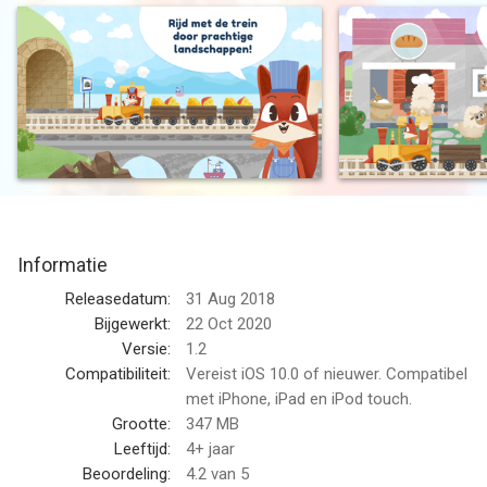
bezoeken. Er liggen boerderijen, fabrieken en steden te
wachten waar goederen in- en uitgeladen moeten worden.
Dankzij de met veel liefde gemaakte illustraties, de grappige
animaties en de kindvriendelijke besturing is de app ook
geschikt voor de allerkleinsten.
HELP BIJ HET OOGSTEN EN LADEN
Bij meer dan 10 verschillende boerderijen kunnen de kinderen
oogsten en de trein beladen. Help bij het oogsten van fruit in
boomgaarden en groente op akkers, raap eieren op de
Informatie
kippenboerderij of melk de koeien.
Releasedatum:
31 Aug 2018
BRENG JE OOGST NAAR DE FABRIEK
Bijgewerkt:
22 Oct 2020
De oogst moet nu naar fabrieken worden gebracht om verder
Versie:
1.2
te worden verwerkt. Het maakt niet uit of van de oogst
Compatibiliteit:
Vereist iOS 10.0 of nieuwer. Compatibel
wortelcupcakes, perzikijs of sokken van alpacawol wordt
met iPhone, iPad en iPod touch.
gemaakt, de kinderen maken op een speelse wijze in meer dan
Grootte:
347 MB
20 fabrieken kennis met de productieprocessen, kunnen actief
Leeftijd:
4+ jaar
meedoen en grappige animaties starten.
Beoordeling:
4.2
van 5