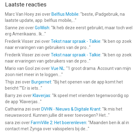
Laatste reacties
Marc Van Hoey
zei over
Belfius Mobile
: "
beste, iPadgebruik, na
laatste update, app. belfius mobile,...
"
Sanne
zei over
GoWish
: "
Ik heb deze eerst gebruikt, maar toch wel
erg Amerikaans.. Ik...
"
Frederik Visser
zei over
Tekst naar spraak - Talkie
: "
Ik ben op zoek
naar ervaringen van gebruikers van de pro...
"
Frederik Visser
zei over
Tekst naar spraak - Talkie
: "
Ik ben op zoek
naar ervaringen van gebruikers van de pro...
"
Mario van Gool
zei over
Vue NL
: "
1 groot drama. Account van mijn
zoon niet meer in te loggen....
"
Thijs
zei over
Burgernet
: "
Bij het openen van de app komt het
bericht ""Er is iets...
"
Barry
zei over
Klaverjas
: "
Ik speel met vrienden tegenwoordig op
de app ‘Klaverjas...
"
Catharina
zei over
DVHN - Nieuws & Digitale Krant
: "
Ik mis het
nieuwswoord. Kunnen jullie dit weer toevoegen? Het...
"
sara
zei over
FarmVille 2: Het boerenleven
: "
Maanden ben ik al in
contact met Zynga over valsspelers bij de...
"