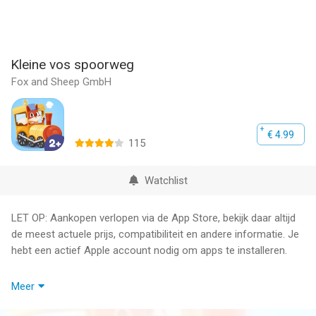
Kleine vos spoorweg
Fox and Sheep GmbH
€ 4.99
115
Watchlist
LET OP: Aankopen verlopen via de App Store, bekijk daar altijd
de meest actuele prijs, compatibiliteit en andere informatie. Je
hebt een actief Apple account nodig om apps te installeren.
RIJD MET DE TREIN
Meer
In de 'Kleine vos spoorweg' kunnen kinderen met de trein door
betoverende landschappen rijden en verschillende plaatsen