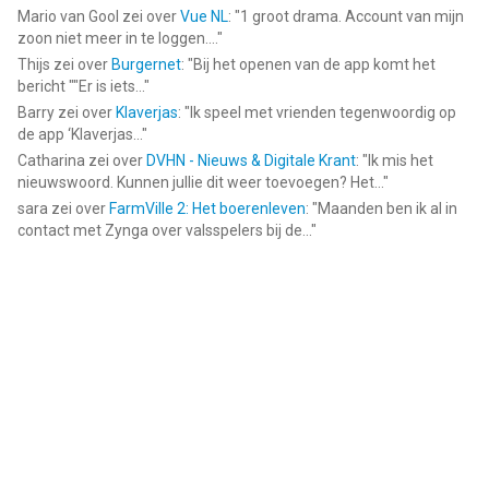
Mario van Gool
zei over
Vue NL
: "
1 groot drama. Account van mijn
zoon niet meer in te loggen....
"
Thijs
zei over
Burgernet
: "
Bij het openen van de app komt het
bericht ""Er is iets...
"
Barry
zei over
Klaverjas
: "
Ik speel met vrienden tegenwoordig op
de app ‘Klaverjas...
"
Catharina
zei over
DVHN - Nieuws & Digitale Krant
: "
Ik mis het
nieuwswoord. Kunnen jullie dit weer toevoegen? Het...
"
sara
zei over
FarmVille 2: Het boerenleven
: "
Maanden ben ik al in
contact met Zynga over valsspelers bij de...
"