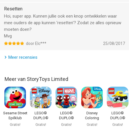
Resetten
Hoi, super app. Kunnen jullie ook een knop ontwikkelen waar
mee ouders de app kunnen 'resetten'? Zodat ze alles opnieuw
moeten doen?
Mvg
door Elc***
25/08/2017
Meer recensies
Meer van StoryToys Limited
Sesame Street
LEGO®
LEGO®
Disney
LEGO®
Spilklub
DUPLO®
DUPLO®
Coloring
DUPLO®
Disney
MARVEL
World
Wereld
Gratis!
Gratis!
Gratis!
Gratis!
Gratis!