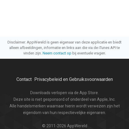
Disclaimer: AppWereld is geen eigenaar van deze applicatie en biedt
alleen afbeeldingen, informatie en links aan die via de iTunes API te
vinden zijn.
Neem contact op
bij eventuele vragen.
Contact
Privacybeleid en Gebruiksvoorwaarden
·
Downloads verlopen via de App Store.
Deze site is niet gesponsord of onderdeel van Apple, Inc.
Alle handelsmerken waarnaar hierin wordt verwezen zijn het
eigendom van hun respectievelijke eigenaren.
© 2011-2026 AppWereld