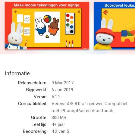
Ontdek wat nijntje droomt als ze gaat slapen.
Drijf mee met nijntje op haar magische avontuur.
Gebaseerd op de geliefde prentenboeken van tekenaar Dick
Bruna, en de wereldwijd succesvolle tv-serie: nijntje wordt tot
leven gewekt in een mooie, toegankelijke, interactieve 3d-app.
Ga samen met nijntje op ontdekking door haar wereld.
Speel samen. Help haar bij het uitkiezen van kleren,
tandenpoetsen en in bad gaan.
Informatie
Ga naar buiten en beleef plezier in tuin. Speel met snuffie, het
schattige hondje. Ga vliegeren. Help nijntje bij het telen van haar
Releasedatum:
9 Mar 2017
eigen fruit en groenten en bak samen een lekkere taart.
Bijgewerkt:
6 Jun 2019
Versie:
5.1.2
Elke dag zit vol nieuwe verrassingen en ontdekkingen.
Compatibiliteit:
Vereist iOS 8.0 of nieuwer. Compatibel
Hoe vaker je met nijntje speelt, hoe meer activiteiten je
met iPhone, iPad en iPod touch.
vrijspeelt.
Grootte:
300 MB
Rij op haar step, voer haar vis, luister naar verhalen en speel
Leeftijd:
4+ jaar
met blokken.
Beoordeling:
4.2
van 5